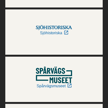
Sjöhistoriska
Spårvägsmuseet