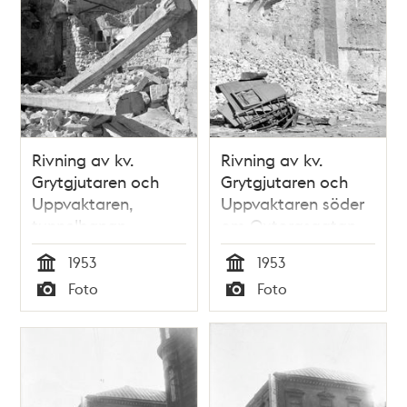
Rivning av kv.
Rivning av kv.
Grytgjutaren och
Grytgjutaren och
Uppvaktaren,
Uppvaktaren söder
tunnelbanan
om Oxtorgsgatan.
anläggs. Kv.
Kv. Grytgjutaren ger
1953
1953
Grytgjutaren ger
plats åt första
Tid
Tid
Foto
Foto
plats åt första
höghuset. Nytt
Typ
Typ
höghuset. Nytt
kvartersnamn blir kv.
kvartersnamn blir kv.
Beridarebanan
Beridarebanan