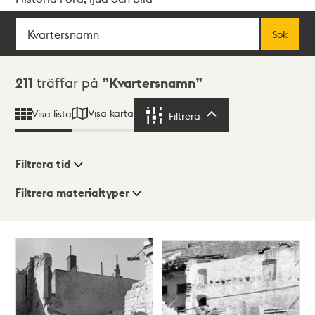
Sök
Fritextsök
Sök
Sökresultat
211
träffar på
Kvartersnamn
Visa karta
Visa lista
Filtrera
Filtrera
Filtrera tid
Filtrera materialtyper
Visningsläge
Totalt
211
träffar
Lista
Karta