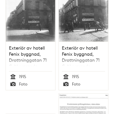
Exteriör av hotell
Exteriör av hotell
Fenix byggnad,
Fenix byggnad,
Drottninggatan 71
Drottninggatan 71
C. Nuvarande
C. Nuvarande
kvartersnamn är
kvartersnamn är
1915
1915
Fenix
Fenix
Tid
Tid
Foto
Foto
Typ
Typ