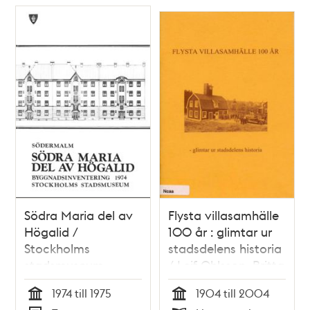
Södra Maria del av
Flysta villasamhälle
Högalid /
100 år : glimtar ur
Stockholms
stadsdelens historia
stadsmuseum
/ Leif Ohlsson, Britta
Peterson
1974 till 1975
1904 till 2004
Tid
Tid