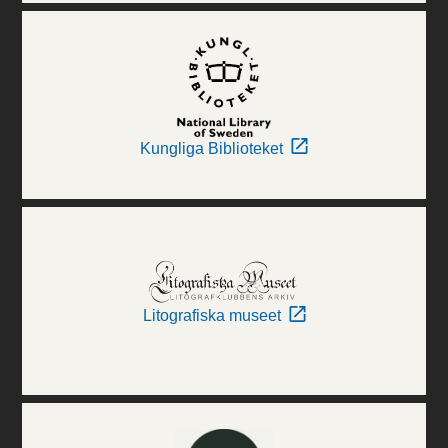
Kungliga Biblioteket
Litografiska museet