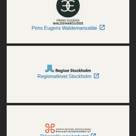
Prins Eugens Waldemarsudde
Regionarkivet Stockholm