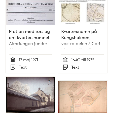
Motion med förslag
Kvartersnamn på
om kvartersnamnet
Kungsholmen,
Almdungen [under
västra delen / Carl
Almstriden] –
Magnus Rosell
Kommunfullmäktige
17 maj 1971
1640 till 1935
1971
Tid
Tid
Text
Text
Typ
Typ