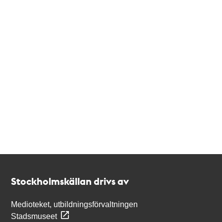
Kontakt
Stockholmskällan
Stockholmskällan drivs av
Medioteket, utbildningsförvaltningen
Stadsmuseet