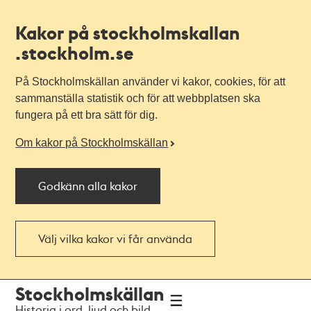
Kakor på stockholmskallan
.stockholm.se
På Stockholmskällan använder vi kakor, cookies, för att
sammanställa statistik och för att webbplatsen ska
fungera på ett bra sätt för dig.
Om kakor på Stockholmskällan
Godkänn alla kakor
Välj vilka kakor vi får använda
Till
Till
Stockholmskällan
navigationen
huvudinnehållet
Historia i ord, ljud och bild