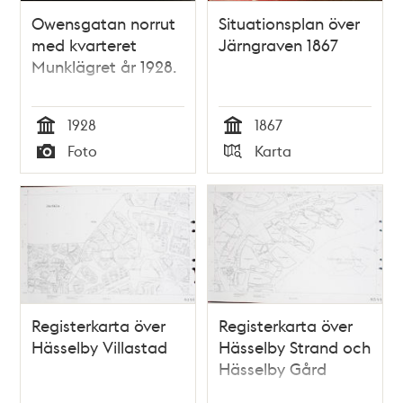
Owensgatan norrut
Situationsplan över
med kvarteret
Järngraven 1867
Munklägret år 1928.
1928
1867
Tid
Tid
Foto
Karta
Typ
Typ
Registerkarta över
Registerkarta över
Hässelby Villastad
Hässelby Strand och
Hässelby Gård