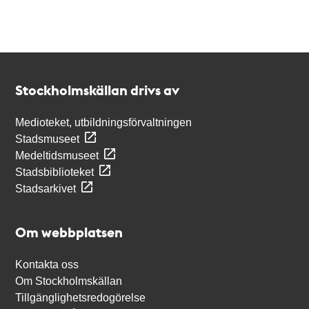
Kontakt
Stockholmskällan
Stockholmskällan drivs av
Medioteket, utbildningsförvaltningen
Stadsmuseet
Medeltidsmuseet
Stadsbiblioteket
Stadsarkivet
Om webbplatsen
Kontakta oss
Om Stockholmskällan
Tillgänglighetsredogörelse