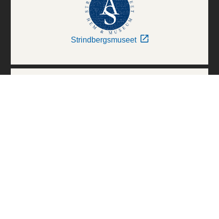
Strindbergsmuseet
Thielska Galleriet
Världskulturmuseerna