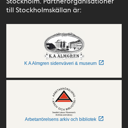
Stockholm. Partnerorganisationer
till Stockholmskällan är:
K A Almgren sidenväveri & museum
Arbetarrörelsens arkiv och bibliotek