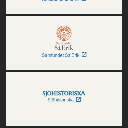
Samfundet S:t Erik
Sjöhistoriska