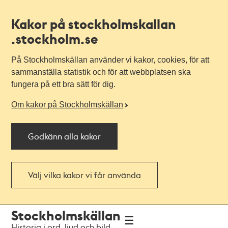
Kakor på stockholmskallan
.stockholm.se
På Stockholmskällan använder vi kakor, cookies, för att
sammanställa statistik och för att webbplatsen ska
fungera på ett bra sätt för dig.
Om kakor på Stockholmskällan
Godkänn alla kakor
Välj vilka kakor vi får använda
Till
Till
Stockholmskällan
navigationen
huvudinnehållet
Historia i ord, ljud och bild