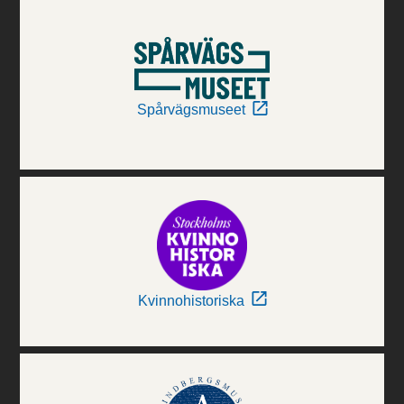
Spårvägsmuseet
Kvinnohistoriska