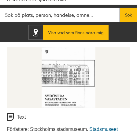
Fritextsök
Sök
Visa vad som finns nära mig
Text
Författare: Stockholms stadsmuseum.
Stadsmuseet