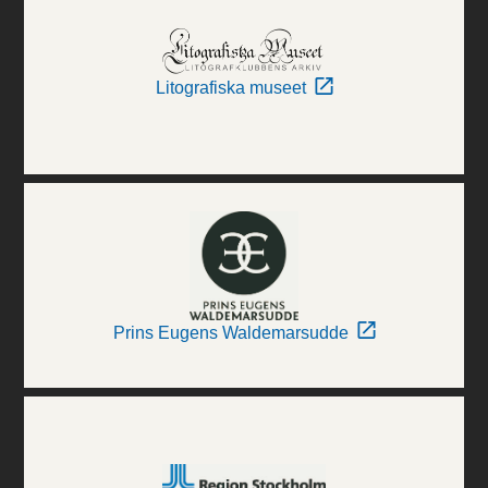
Litografiska museet
Prins Eugens Waldemarsudde