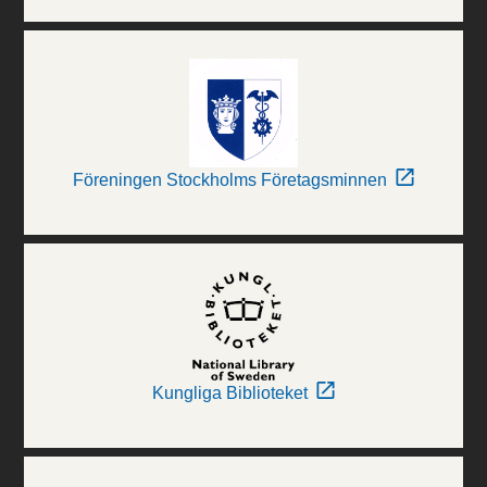
Föreningen Stockholms Företagsminnen
Kungliga Biblioteket