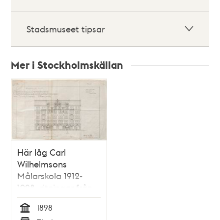
Stadsmuseet tipsar
Mer i Stockholmskällan
Relaterade
poster
och
teman
Här låg Carl
Wilhelmsons
Målarskola 1912-
1928, ritningar från
1898
1898
Tid