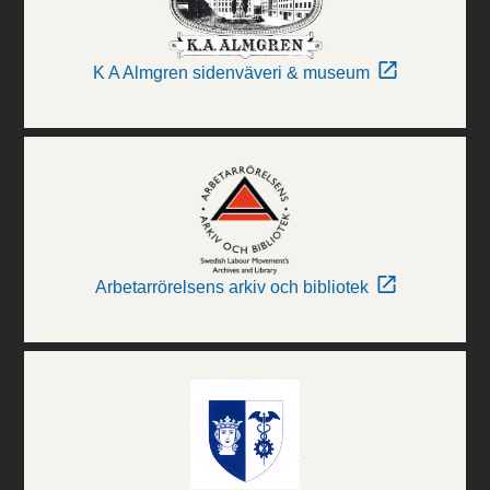
K A Almgren sidenväveri & museum
Arbetarrörelsens arkiv och bibliotek