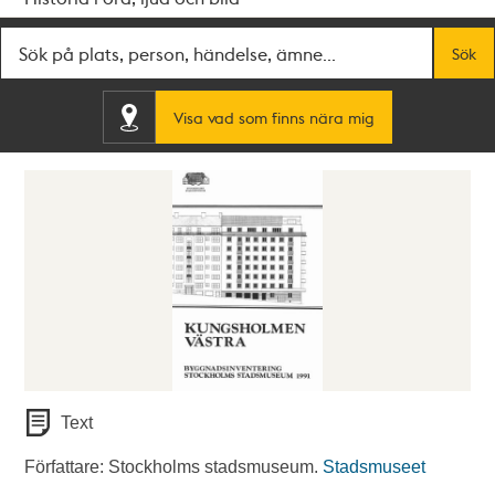
Fritextsök
Sök
Visa vad som finns nära mig
Text
Författare: Stockholms stadsmuseum.
Stadsmuseet