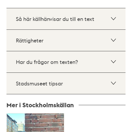
Så här källhänvisar du till en text
Rättigheter
Har du frågor om texten?
Stadsmuseet tipsar
Mer i Stockholmskällan
Relaterade
poster
och