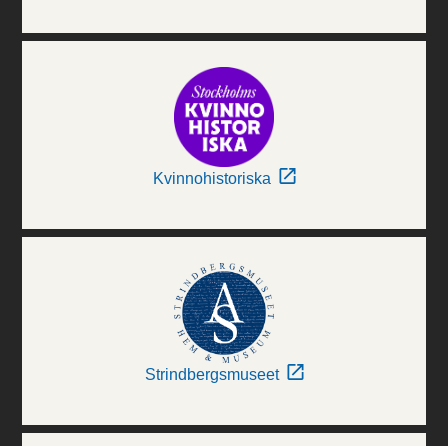
Kvinnohistoriska
Strindbergsmuseet