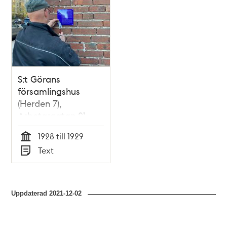
teman
S:t Görans
församlingshus
(Herden 7),
Arbetargatan 21,
Kungsholmen
1928 till 1929
Tid
Text
Typ
Uppdaterad
2021-12-02