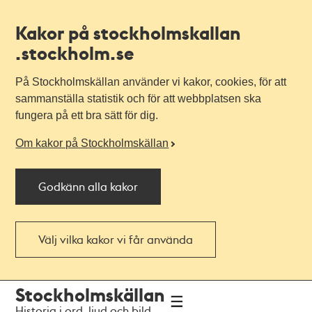
Kakor på stockholmskallan
.stockholm.se
På Stockholmskällan använder vi kakor, cookies, för att
sammanställa statistik och för att webbplatsen ska
fungera på ett bra sätt för dig.
Om kakor på Stockholmskällan
Godkänn alla kakor
Välj vilka kakor vi får använda
Till
Till
Stockholmskällan
navigationen
huvudinnehållet
Historia i ord, ljud och bild