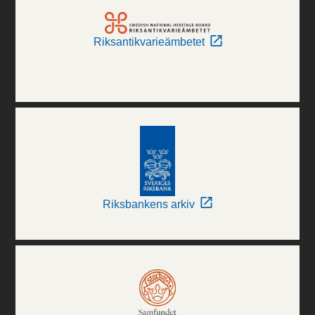
Riksantikvarieämbetet
Riksbankens arkiv