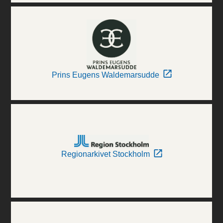
Prins Eugens Waldemarsudde
Regionarkivet Stockholm