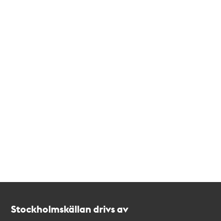
Kontakt
Stockholmskällan
Stockholmskällan drivs av