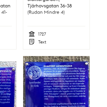
gatan
Tjärhovsgatan 36-38
 41-
(Rudan Mindre 4)
1727
Tid
Text
Typ