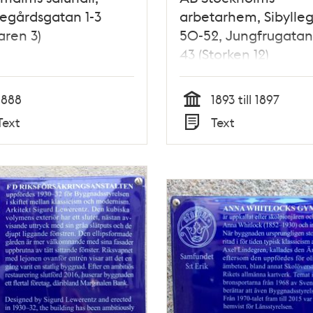
egårdsgatan 1-3
arbetarhem, Sibylle
aren 3)
50-52, Jungfrugatan
43 (Storken 12)
1888
1893 till 1897
Tid
Text
Text
Typ