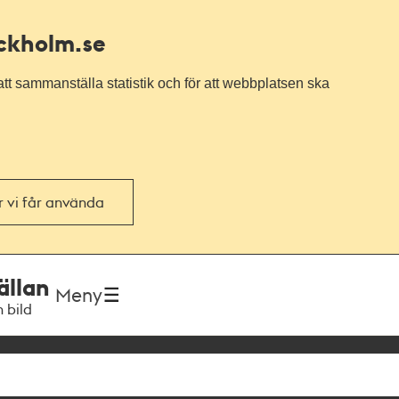
ockholm.se
tt sammanställa statistik och för att webbplatsen ska
or vi får använda
ällan
Meny
h bild