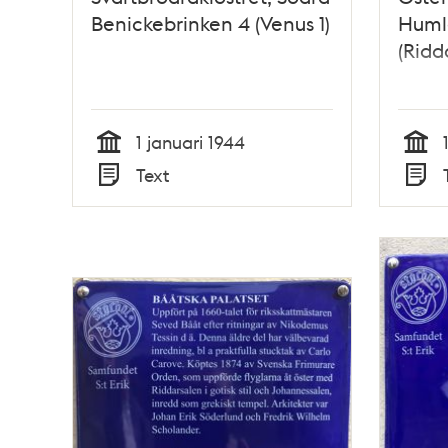
Benickebrinken 4 (Venus 1)
Huml
(Ridd
1 januari 1944
Tid
Tid
Text
Typ
Typ