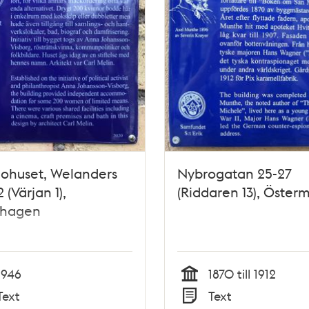
ohuset, Welanders
Nybrogatan 25-27
 (Värjan 1),
(Riddaren 13), Öster
shagen
1946
1870 till 1912
Tid
Text
Text