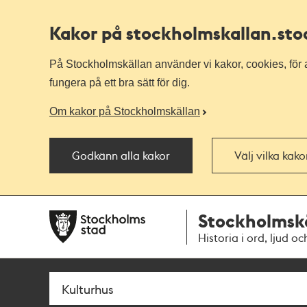
Kakor på stockholmskallan
.st
På Stockholmskällan använder vi kakor, cookies, för a
fungera på ett bra sätt för dig.
Om kakor på Stockholmskällan
Godkänn alla kakor
Välj vilka kak
Till
Till
Stockholmsk
navigationen
huvudinnehållet
Historia i ord, ljud oc
Sök
Fritextsök