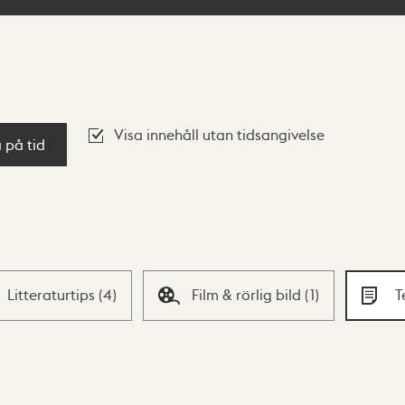
Visa innehåll utan tidsangivelse
a på tid
Litteraturtips
(
4
)
Film & rörlig bild
(
1
)
T