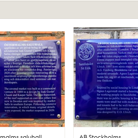
malms saluhall,
AB Stockholms