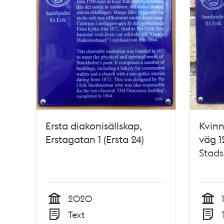
Ersta diakonisällskap,
Kvinn
Erstagatan 1 (Ersta 24)
väg 12
Stad
2020
Tid
Tid
Text