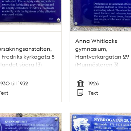
Anna Whitlocks
örsäkringsanstalten,
gymnasium,
 Fredriks kyrkogata 8
Hantverkargatan 29
landet södra 13)
(Murmästaren 3)
1930 till 1932
1926
Tid
Text
Text
Typ