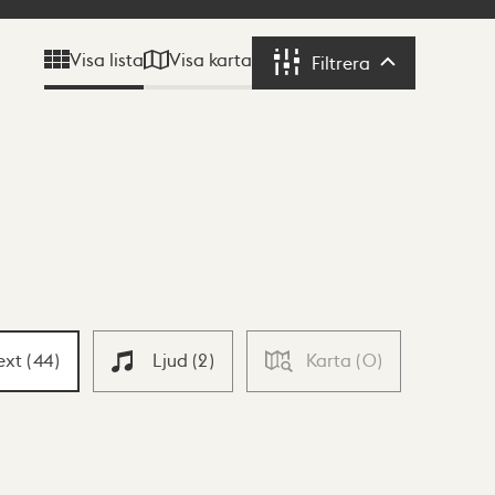
Visa karta
Visa lista
Filtrera
Filtrera
ext
(
44
)
Ljud
(
2
)
Karta
(
0
)