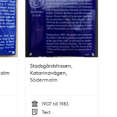
Stadsgårdshissen,
malm
Katarinavägen,
Södermalm
1907 till 1983
Tid
Text