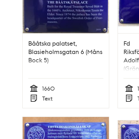
Bååtska palatset,
Fd
Blasieholmsgatan 6 (Måns
Riksf
Bock 5)
Adolf
(Grön
1660
Tid
Tid
Text
Typ
Typ