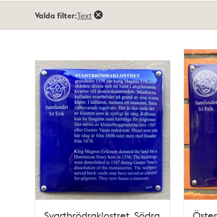
Totalt
Valda filter:
Text
44
träffar
Svartbrödraklostret, Södra
Öster