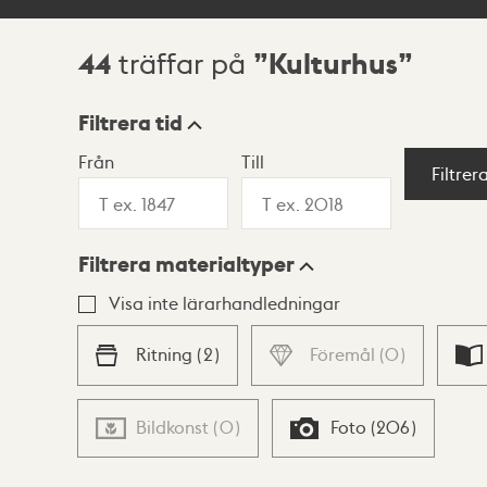
44
Kulturhus
träffar på
Sökresultat
Filtrera tid
Från
Till
Visningsläge
Filtrer
Filtrera materialtyper
Lista
Karta
Visa inte lärarhandledningar
Ritning
(
2
)
Föremål
(
0
)
Bildkonst
(
0
)
Foto
(
206
)