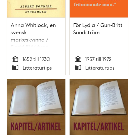
Anna Whitlock, en
För Lydia / Gun-Britt
svensk
Sundström
märkeskvinna /
Sigrid Björklund
1852 till 1930
1957 till 1972
Tid
Tid
Litteraturtips
Litteraturtips
Typ
Typ