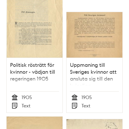
Politisk rösträtt för
Uppmaning till
kvinnor - vädjan till
Sveriges kvinnor att
regeringen 1905
ansluta sig till den
kvinnliga
rösträttsrörelsen -
1905
1905
1905
Tid
Tid
Text
Text
Typ
Typ