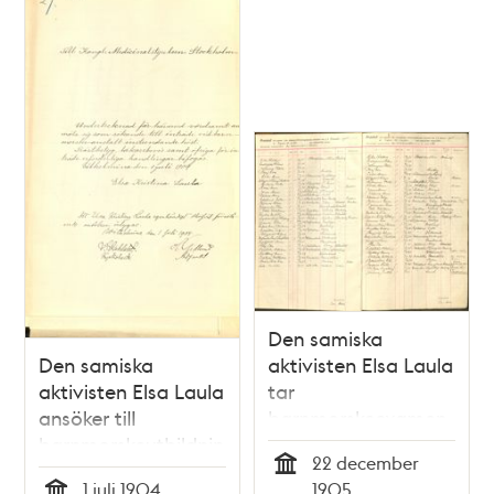
Den samiska
Den samiska
aktivisten Elsa Laula
aktivisten Elsa Laula
tar
ansöker till
barnmorskeexamen
barnmorskeutbildning
1905
22 december
1904
Tid
1 juli 1904
1905