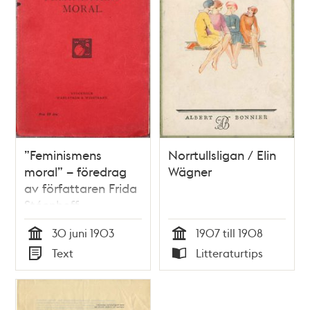
”Feminismens
Norrtullsligan / Elin
moral” – föredrag
Wägner
av författaren Frida
Stéenhoff
30 juni 1903
1907 till 1908
Tid
Tid
Text
Litteraturtips
Typ
Typ