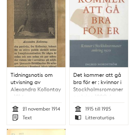
Tidningsnotis om
Det kommer att gå
utvisning av
bra för er : kvinnor i
Alexandra Kollontay
Stockholmsromaner
- 1914
omkring 1920 /
Ingrid Nordström
21 november 1914
1915 till 1925
Tid
Tid
Text
Litteraturtips
Typ
Typ