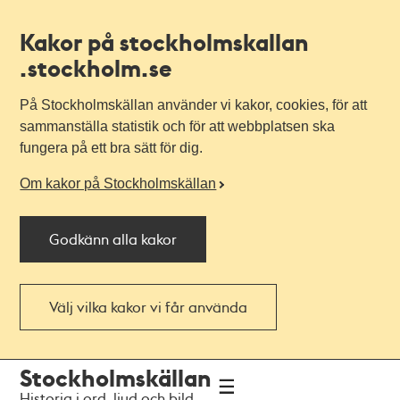
Kakor på stockholmskallan
.stockholm.se
På Stockholmskällan använder vi kakor, cookies, för att
sammanställa statistik och för att webbplatsen ska
fungera på ett bra sätt för dig.
Om kakor på Stockholmskällan
Godkänn alla kakor
Välj vilka kakor vi får använda
Till
Till
Stockholmskällan
navigationen
huvudinnehållet
Historia i ord, ljud och bild