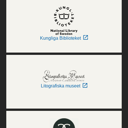
Kungliga Biblioteket
Litografiska museet