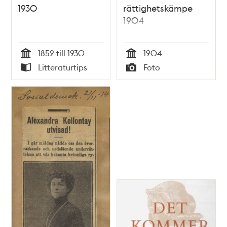
1930
rättighetskämpe
1904
1852 till 1930
1904
Tid
Tid
Litteraturtips
Foto
Typ
Typ