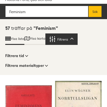
Sök
Fritextsök
Sök
Sökresultat
57
träffar på
Feminism
Visa karta
Visa lista
Filtrera
Filtrera
Filtrera tid
Filtrera materialtyper
Visningsläge
Totalt
57
träffar
Lista
Karta