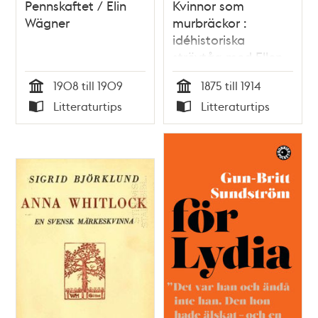
Pennskaftet / Elin
Kvinnor som
Wägner
murbräckor :
idéhistoriska
strövtåg med Ellen
Key som
1908 till 1909
1875 till 1914
referenspunkt /
Tid
Tid
Litteraturtips
Litteraturtips
Susel Hedström
Typ
Typ
Huveröd