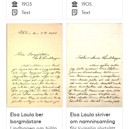
1903
1905
hållet i Stockholm
Tid
Tid
Text
Text
den 23 nov 1905
Typ
Typ
Elsa Laula ber
Elsa Laula skriver
borgmästare
om namninsamling
Lindhagen om hjälp
för kvinnlig rösträtt