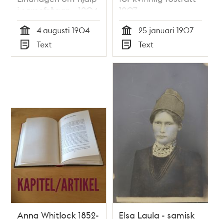
i samefrågan - 1904
1907
4 augusti 1904
25 januari 1907
Tid
Tid
Text
Text
Typ
Typ
Anna Whitlock 1852-
Elsa Laula - samisk