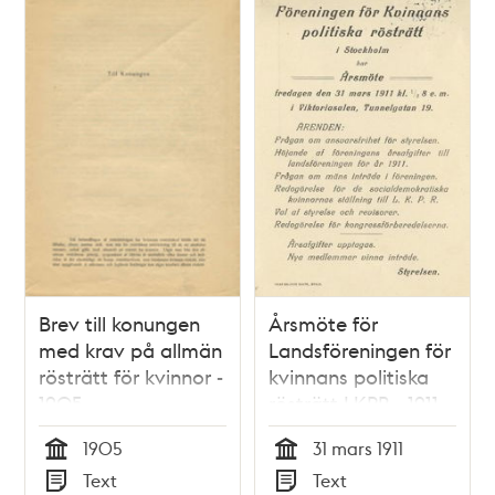
Brev till konungen
Årsmöte för
med krav på allmän
Landsföreningen för
rösträtt för kvinnor -
kvinnans politiska
1905
rösträtt LKPR - 1911
1905
31 mars 1911
Tid
Tid
Text
Text