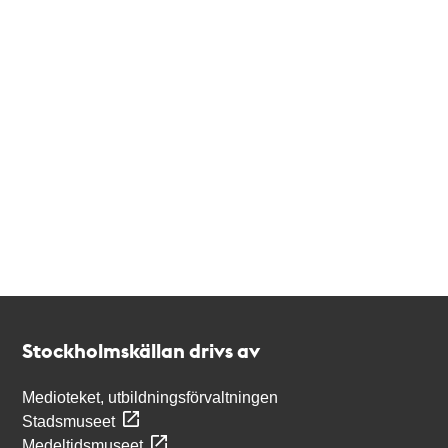
Kontakt
Stockholmskällan
Stockholmskällan drivs av
Medioteket, utbildningsförvaltningen
Stadsmuseet
Medeltidsmuseet