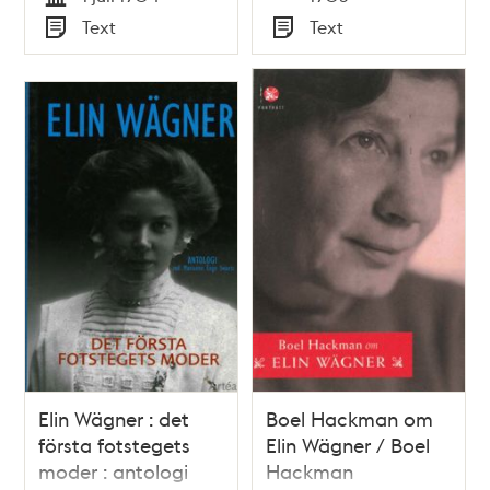
Tid
Text
Text
Typ
Typ
Elin Wägner : det
Boel Hackman om
första fotstegets
Elin Wägner / Boel
moder : antologi
Hackman