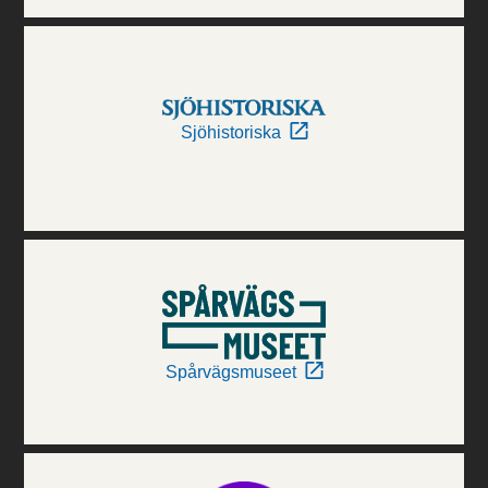
Sjöhistoriska
Spårvägsmuseet