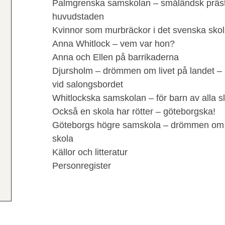
Palmgrenska samskolan – småländsk prästs
huvudstaden
Kvinnor som murbräckor i det svenska sko
Anna Whitlock – vem var hon?
Anna och Ellen på barrikaderna
Djursholm – drömmen om livet på landet – 
vid salongsbordet
Whitlockska samskolan – för barn av alla s
Också en skola har rötter – göteborgska!
Göteborgs högre samskola – drömmen om 
skola
Källor och litteratur
Personregister