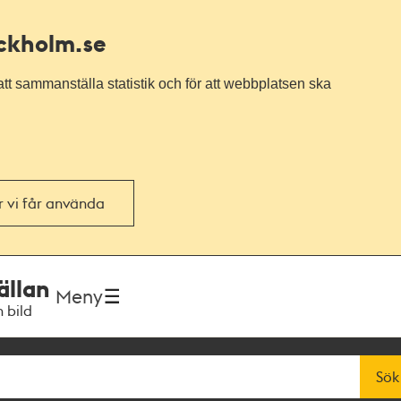
ockholm.se
tt sammanställa statistik och för att webbplatsen ska
or vi får använda
ällan
Meny
h bild
Sök