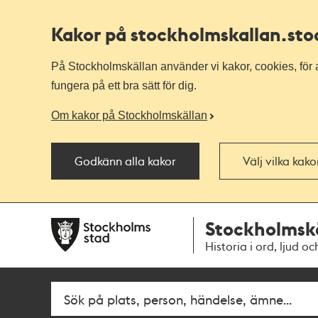
Kakor på stockholmskallan
.st
På Stockholmskällan använder vi kakor, cookies, för a
fungera på ett bra sätt för dig.
Om kakor på Stockholmskällan
Godkänn alla kakor
Välj vilka kak
Till
Till
Stockholmsk
navigationen
huvudinnehållet
Historia i ord, ljud oc
Fritextsök