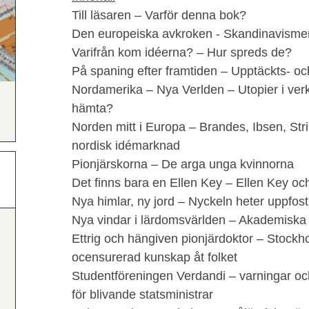
Till läsaren – Varför denna bok?
Den europeiska avkroken - Skandinavisme
Varifrån kom idéerna? – Hur spreds de?
På spaning efter framtiden – Upptäckts- och
Nordamerika – Nya Verlden – Utopier i verk
hämta?
Norden mitt i Europa – Brandes, Ibsen, S
nordisk idémarknad
Pionjärskorna – De arga unga kvinnorna
Det finns bara en Ellen Key – Ellen Key o
Nya himlar, ny jord – Nyckeln heter uppfost
Nya vindar i lärdomsvärlden – Akademiska 
Ettrig och hängiven pionjärdoktor – Stockho
ocensurerad kunskap åt folket
Studentföreningen Verdandi – varningar o
för blivande statsministrar