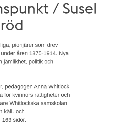
spunkt / Susel
röd
iga, pionjärer som drev
 under åren 1875-1914. Nya
 jämlikhet, politik och
or, pedagogen Anna Whitlock
 för kvinnors rättigheter och
nare Whitlockska samskolan
 käll- och
. 163 sidor.