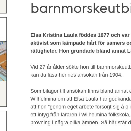
barnmorskeutbi
Elsa Kristina Laula föddes 1877 och var
aktivist som kämpade hårt för samers o
rättigheter. Hon grundade bland annat 
Vid 27 år ålder sökte hon till barnmorskeut
kan du läsa hennes ansökan från 1904.
Som bilagor till ansökan finns bland annat e
Wilhelmina om att Elsa Laula har godkänd
att hon ”genom eget arbete försörjt sig å ol
ett intyg från läraren i Wilhelmina folkskola
prövning i några olika ämnen. Så här står de