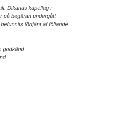
äll, Dikanäs kapellag i
r på begäran undergått
funnits förtjänt af följande
öm godkänd
änd