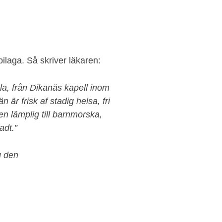
bilaga. Så skriver läkaren:
ula, från Dikanäs kapell inom
 är frisk af stadig helsa, fri
n lämplig till barnmorska,
adt.”
g den