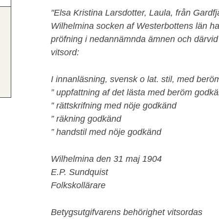
"Elsa Kristina Larsdotter, Laula, från Gardfj
Wilhelmina socken af Westerbottens län ha
pröfning i nedannämnda ämnen och därvid be
vitsord:
I innanläsning, svensk o lat. stil, med ber
” uppfattning af det lästa med beröm godk
” rättskrifning med nöje godkänd
” räkning godkänd
” handstil med nöje godkänd
Wilhelmina den 31 maj 1904
E.P. Sundquist
Folkskollärare
Betygsutgifvarens behörighet vitsordas