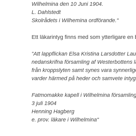
Wilhelmina den 10 Juni 1904.
L. Dahlstedt
Skolrådets i Wilhemina ordförande."
Ett läkarintyg finns med som ytterligare en 
”Att lappflickan Elsa Kristina Larsdotter La
nedanskrifna församling af Westerbottens län
från kroppslyten samt synes vara synnerlige
varder härmed på heder och samvete intyg
Fatmomakke kapell i Wilhelmina församlin
3 juli 1904
Henning Hagberg
e. prov. läkare i Wilhelmina"