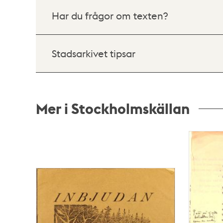
Har du frågor om texten?
Stadsarkivet tipsar
Mer i Stockholmskällan
Relaterade
poster
och
teman