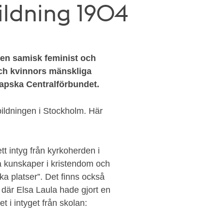
ldning 1904
 en samisk feminist och
ch kvinnors mänskliga
Lapska Centralförbundet.
bildningen i Stockholm. Här
tt intyg från kyrkoherden i
a kunskaper i kristendom och
ika platser”. Det finns också
, där Elsa Laula hade gjort en
t i intyget från skolan: