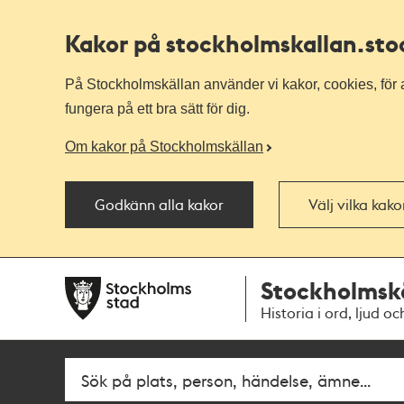
Kakor på stockholmskallan
.st
På Stockholmskällan använder vi kakor, cookies, för a
fungera på ett bra sätt för dig.
Om kakor på Stockholmskällan
Godkänn alla kakor
Välj vilka kak
Till
Till
Stockholmsk
navigationen
huvudinnehållet
Historia i ord, ljud oc
Fritextsök