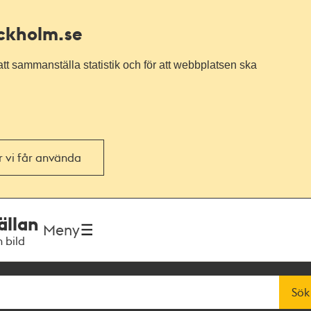
ockholm.se
tt sammanställa statistik och för att webbplatsen ska
or vi får använda
ällan
Meny
h bild
Sök