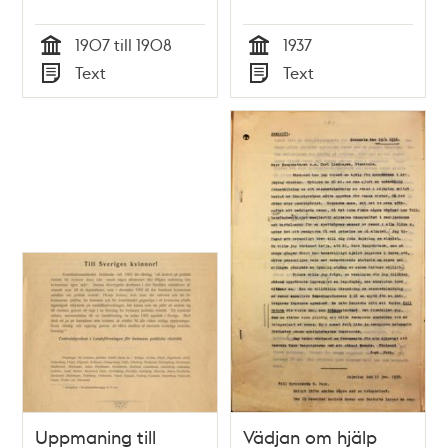
1907 till 1908
1937
Tid
Tid
Text
Text
Typ
Typ
Uppmaning till
Vädjan om hjälp