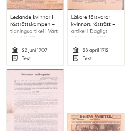
Ledande kvinnor i
Läkare försvarar
rösträttskampen –
kvinnors rösträtt –
tidningsartikel i Vårt
artikel i Dagligt
Land 1907
Allehanda 1912
22 juni 1907
28 april 1912
Tid
Tid
Text
Text
Typ
Typ