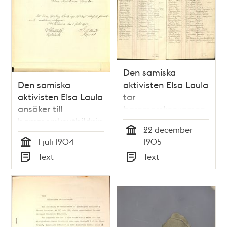
Den samiska
Den samiska
aktivisten Elsa Laula
aktivisten Elsa Laula
tar
ansöker till
barnmorskeexamen
barnmorskeutbildning
1905
22 december
1904
Tid
1 juli 1904
1905
Tid
Text
Text
Typ
Typ