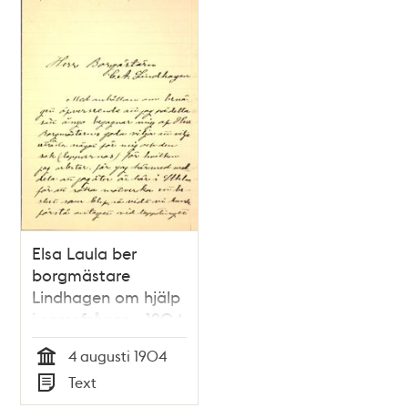
Elsa Laula ber
borgmästare
Lindhagen om hjälp
i samefrågan - 1904
4 augusti 1904
Tid
Text
Typ