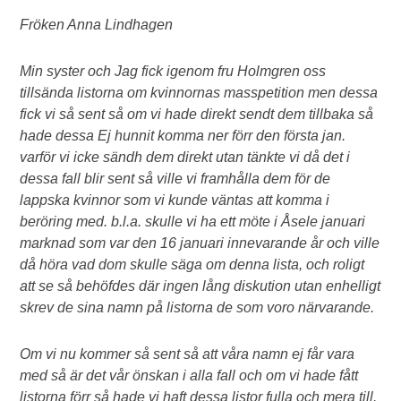
Fröken Anna Lindhagen
Min syster och Jag fick igenom fru Holmgren oss
tillsända listorna om kvinnornas masspetition men dessa
fick vi så sent så om vi hade direkt sendt dem tillbaka så
hade dessa Ej hunnit komma ner förr den första jan.
varför vi icke sändh dem direkt utan tänkte vi då det i
dessa fall blir sent så ville vi framhålla dem för de
lappska kvinnor som vi kunde väntas att komma i
beröring med. b.l.a. skulle vi ha ett möte i Åsele januari
marknad som var den 16 januari innevarande år och ville
då höra vad dom skulle säga om denna lista, och roligt
att se så behöfdes där ingen lång diskution utan enhelligt
skrev de sina namn på listorna de som voro närvarande.
Om vi nu kommer så sent så att våra namn ej får vara
med så är det vår önskan i alla fall och om vi hade fått
listorna förr så hade vi haft dessa listor fulla och mera till.