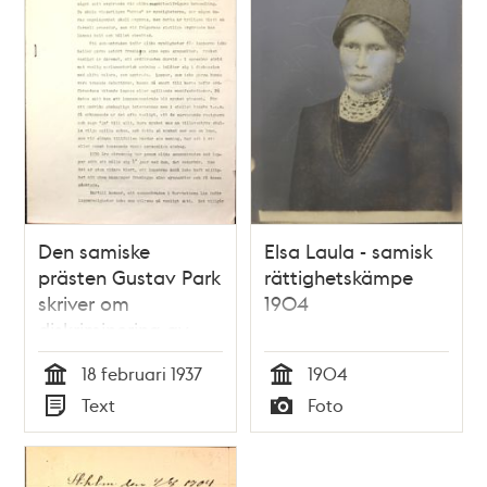
Den samiske
Elsa Laula - samisk
prästen Gustav Park
rättighetskämpe
skriver om
1904
diskriminering av
samerna
18 februari 1937
1904
Tid
Tid
Text
Foto
Typ
Typ