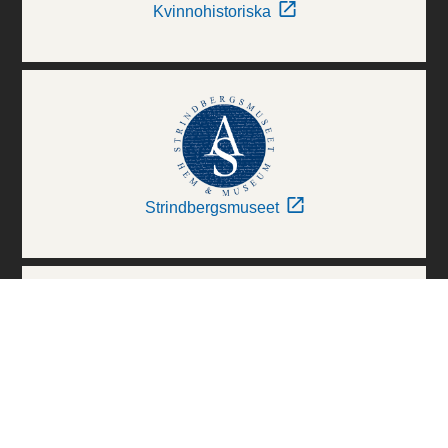
Kvinnohistoriska
Strindbergsmuseet
Thielska Galleriet