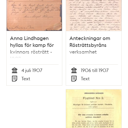
teman
Anna Lindhagen
Anteckningar om
hyllas för kamp för
Rösträttsbyråns
kvinnors rösträtt -
verksamhet
1907
4 juli 1907
1906 till 1907
Tid
Tid
Text
Text
Typ
Typ