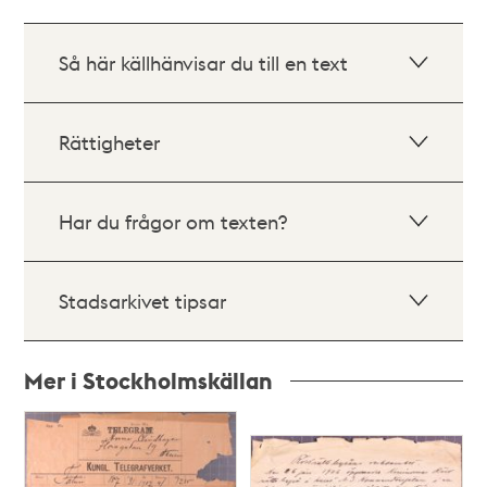
Så här källhänvisar du till en text
Rättigheter
Har du frågor om texten?
Stadsarkivet tipsar
Mer i Stockholmskällan
Relaterade
poster
och