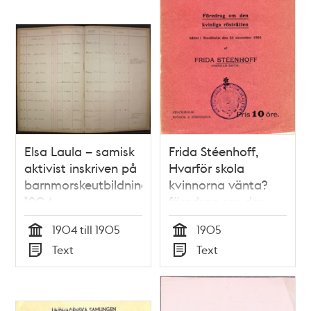
Elsa Laula – samisk
Frida Stéenhoff,
aktivist inskriven på
Hvarför skola
barnmorskeutbildning
kvinnorna vänta?
1904
föredrag om den
kvinnliga rösträtten,
1904 till 1905
1905
hållet i Stockholm
Tid
Tid
Text
Text
den 23 nov 1905
Typ
Typ