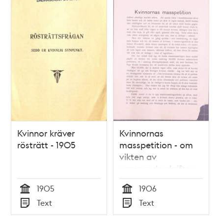
Kvinnor kräver
Kvinnornas
rösträtt - 1905
masspetition - om
vikten av
namnunderskrifter
för kvinnlig rösträtt
1905
1906
1906
Tid
Tid
Text
Text
Typ
Typ