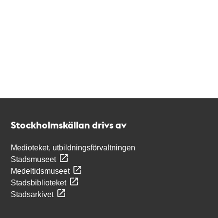
Kontakt
Stockholmskällan
Stockholmskällan drivs av
Medioteket, utbildningsförvaltningen
Stadsmuseet
Medeltidsmuseet
Stadsbiblioteket
Stadsarkivet