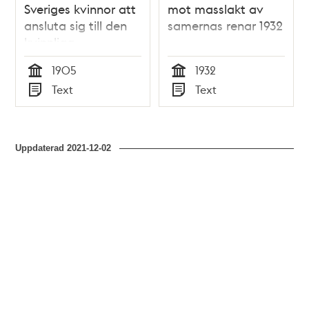
Sveriges kvinnor att
mot masslakt av
ansluta sig till den
samernas renar 1932
kvinnliga
rösträttsrörelsen -
1905
1932
1905
Tid
Tid
Text
Text
Typ
Typ
Uppdaterad
2021-12-02