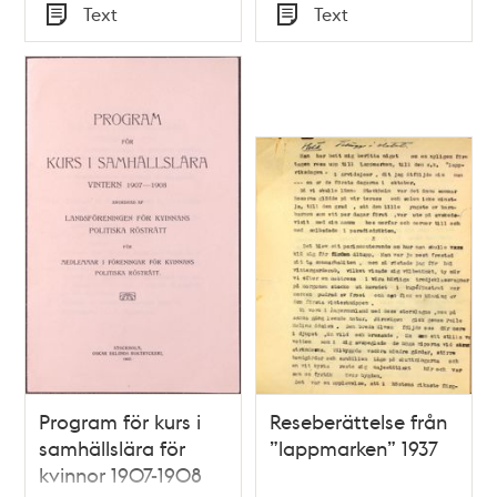
Tid
Tid
Text
Text
Typ
Typ
Program för kurs i
Reseberättelse från
samhällslära för
”lappmarken” 1937
kvinnor 1907-1908