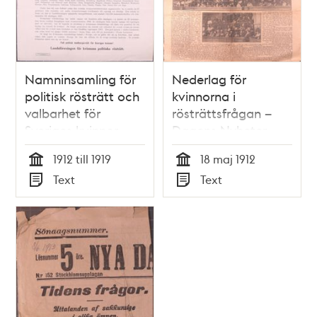
Namninsamling för
Nederlag för
politisk rösträtt och
kvinnorna i
valbarhet för
rösträttsfrågan –
Sveriges kvinnor
Dagens Nyheter
1912
1912 till 1919
18 maj 1912
Tid
Tid
Text
Text
Typ
Typ