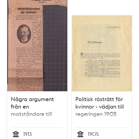
Några argument
Politisk rösträtt för
från en
kvinnor - vädjan till
motståndare till
regeringen 1905
kvinnors rösträtt –
1913
1913
1905