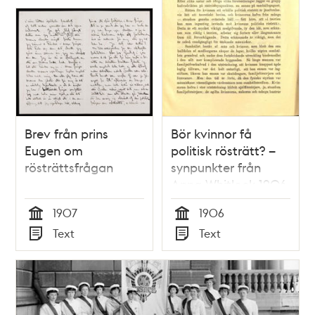
Brev från prins
Bör kvinnor få
Eugen om
politisk rösträtt? –
rösträttsfrågan
synpunkter från
Anna Whitlock 1906
1907
1906
Tid
Tid
Text
Text
Typ
Typ