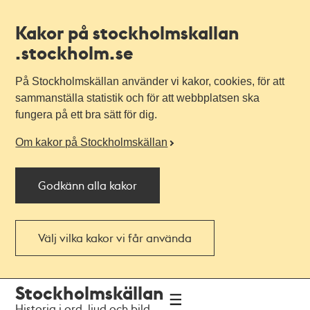
Kakor på stockholmskallan
.stockholm.se
På Stockholmskällan använder vi kakor, cookies, för att
sammanställa statistik och för att webbplatsen ska
fungera på ett bra sätt för dig.
Om kakor på Stockholmskällan
Godkänn alla kakor
Välj vilka kakor vi får använda
Till
Till
Stockholmskällan
navigationen
huvudinnehållet
Historia i ord, ljud och bild