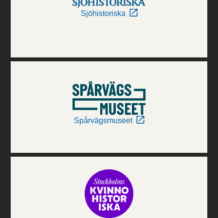
Sjöhistoriska
Spårvägsmuseet