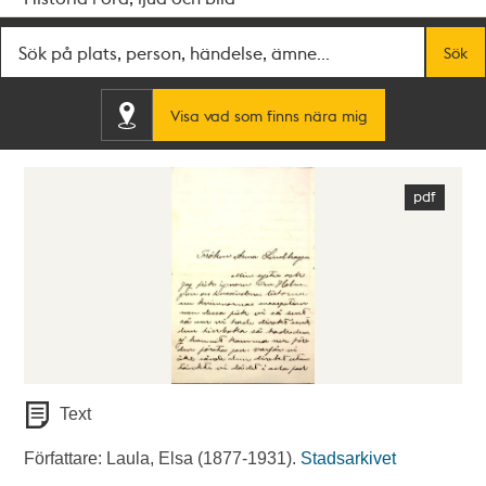
Fritextsök
Sök
Visa vad som finns nära mig
Text
Författare: Laula, Elsa (1877-1931).
Stadsarkivet