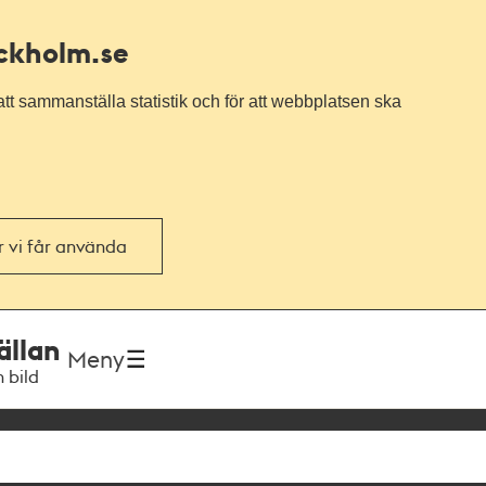
ockholm.se
tt sammanställa statistik och för att webbplatsen ska
or vi får använda
ällan
Meny
h bild