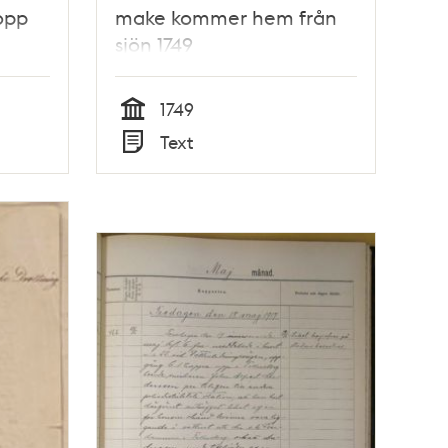
opp
make kommer hem från
sjön 1749
1749
Tid
Text
Typ