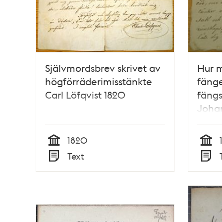
Självmordsbrev skrivet av
Hur m
högförräderimisstänkte
fänge
Carl Löfqvist 1820
fängs
Joha
1820
Tid
Tid
Text
Typ
Typ