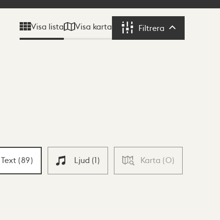
Visa karta
Visa lista
Filtrera
Filtrera
Text
(
89
)
Ljud
(
1
)
Karta
(
0
)