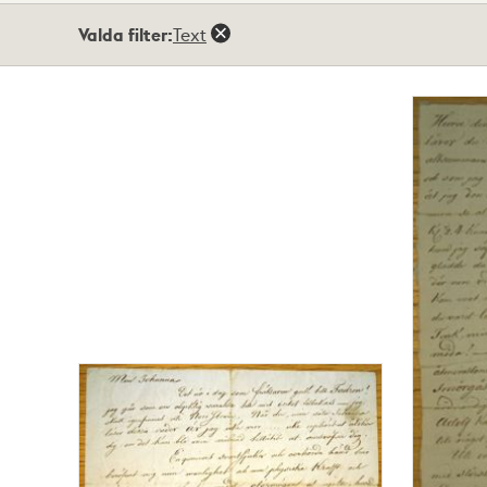
Totalt
Valda filter:
Text
89
träffar