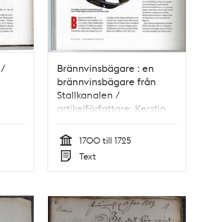
 /
Brännvinsbägare : en
brännvinsbägare från
Stallkanalen /
artikelförfattare: Kerstin
Söderlund och Helena
Fennö
1700 till 1725
Tid
Text
Typ