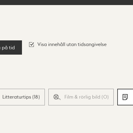
Visa innehåll utan tidsangivelse
a på tid
Litteraturtips
(
18
)
Film & rörlig bild
(
0
)