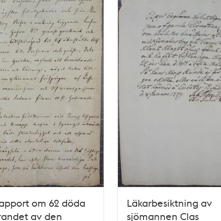
rapport om 62 döda
Läkarbesiktning av
irandet av den
sjömannen Clas