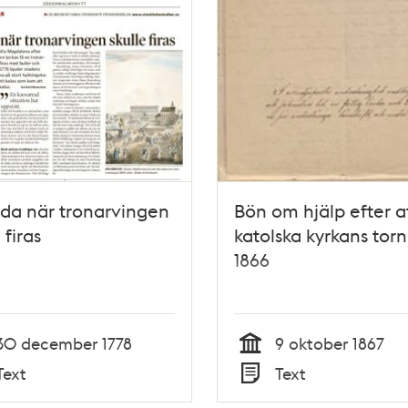
da när tronarvingen
Bön om hjälp efter a
 firas
katolska kyrkans torn
1866
30 december 1778
9 oktober 1867
Tid
Text
Text
Typ