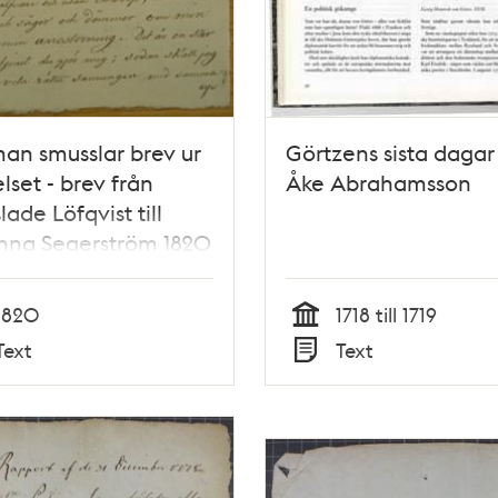
an smusslar brev ur
Görtzens sista dagar
lset - brev från
Åke Abrahamsson
lade Löfqvist till
nna Segerström 1820
1820
1718 till 1719
Tid
Text
Text
Typ