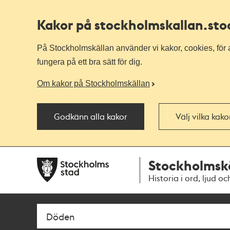
Kakor på stockholmskallan
.st
På Stockholmskällan använder vi kakor, cookies, för a
fungera på ett bra sätt för dig.
Om kakor på Stockholmskällan
Godkänn alla kakor
Välj vilka kak
Till
Till
Stockholmsk
navigationen
huvudinnehållet
Historia i ord, ljud oc
Sök
Fritextsök