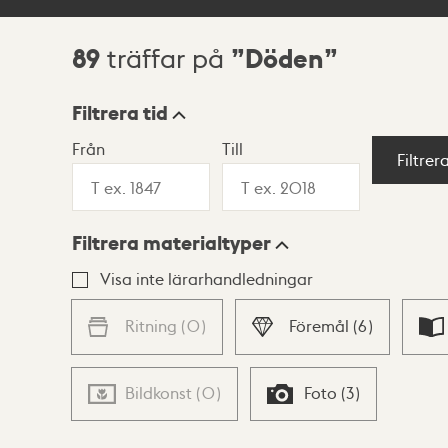
89
Döden
träffar på
Sökresultat
Filtrera tid
Från
Till
Visningsläge
Filtrer
Filtrera materialtyper
Lista
Karta
Visa inte lärarhandledningar
Ritning
(
0
)
Föremål
(
6
)
Bildkonst
(
0
)
Foto
(
3
)