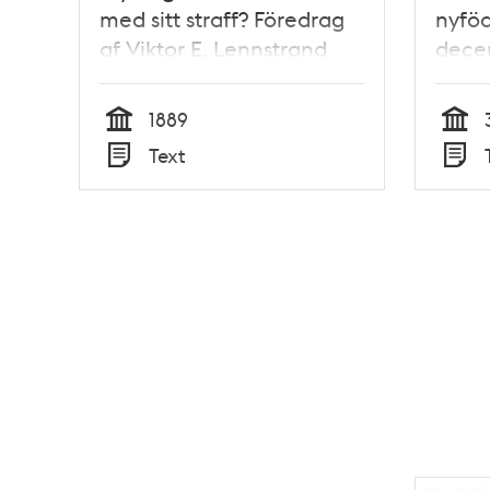
med sitt straff? Föredrag
nyfö
af Viktor E. Lennstrand
dece
1889
Tid
Tid
Text
Typ
Typ