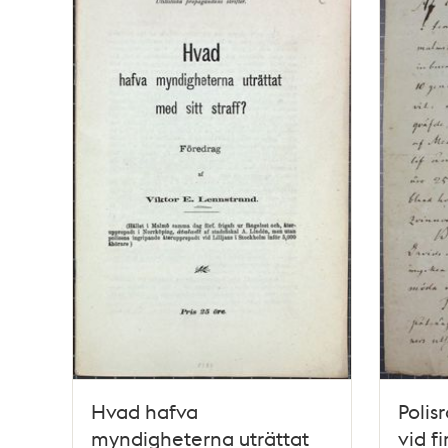
Hvad hafva
Polis
myndigheterna uträttat
vid f