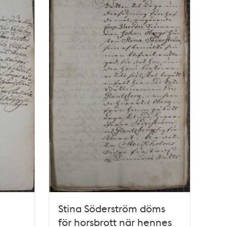
Stina Söderström döms
för horsbrott när hennes