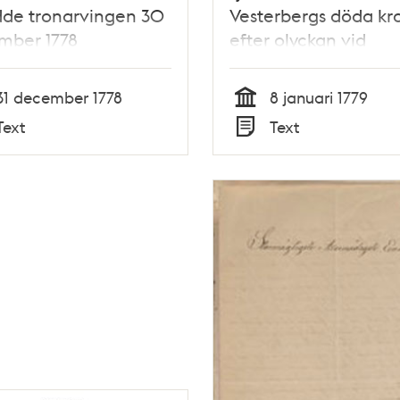
dde tronarvingen 30
Vesterbergs döda kr
mber 1778
efter olyckan vid
Norrmalmstorg 30
december 1778
31 december 1778
8 januari 1779
Tid
Text
Text
Typ