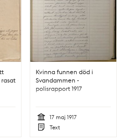
tt
Kvinna funnen död i
 rasat
Svandammen -
polisrapport 1917
17 maj 1917
Tid
Text
Typ