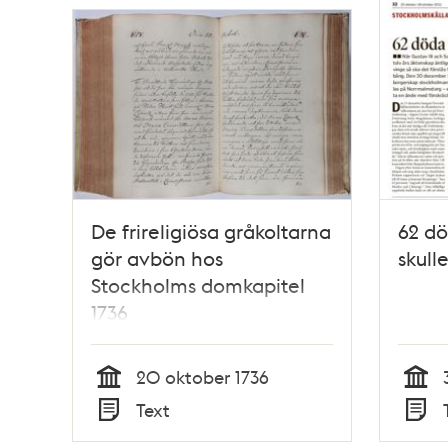
De frireligiösa gråkoltarna
62 dö
gör avbön hos
skulle
Stockholms domkapitel
1736
20 oktober 1736
Tid
Tid
Text
Typ
Typ