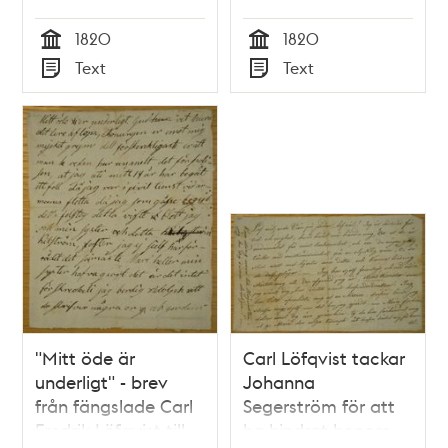
Johanna
Adolf från fängelset
1820
1820
Segerström
Tid
Tid
Text
Text
Typ
Typ
"Mitt öde är
Carl Löfqvist tackar
underligt" - brev
Johanna
från fängslade Carl
Segerström för att
Fredrik Löfqvist till
ha hindrat honom