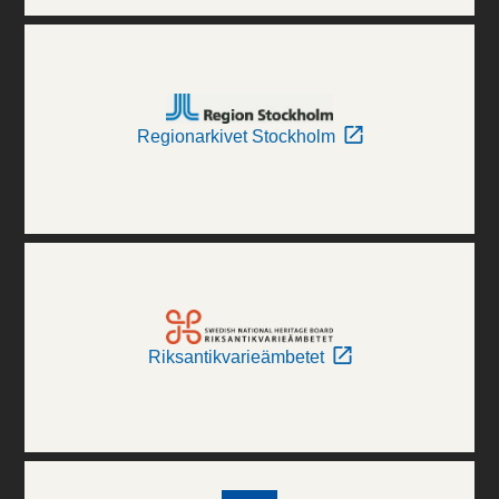
Regionarkivet Stockholm
Riksantikvarieämbetet