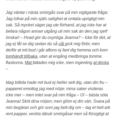
Jag väntar i nästa smörgås svar på min vigtigaste fråga:
Jag lofvar på min själs salighet at omtala uprigtigt min
sak. Så mycket säger jag ute förhand, at jag icke har at
befara någon annan utgång uti min sak än den jag sjelf
önskar! – Hvad gör du osynliga Jeanna? – Icke för det, at
jag ej fåt se dig sedan du så
våt
gick mig förbi; men
derför at mit bud i går aftons ej fant dig hemma och kom
tomhändt tillbaka
, utan at engång medbringa tomma
flaskorna.
Mat
fattades mig icke, men ingenting
at dricka
–
Idag bittida hade mit bud ej heller sett dig, utan din fru –
papperet emottog jag med nöije: mina saker visiteras
icke mer – men intet svar på min fråga – O! – bästa söta
Jeanna! Sköt dina nöijen; men glöm ej din vän. Svara på
min begäran och gör som jag bett dig om – tag et helt ark
rent papper, veckla däruti smörgåsar men så försigtigt at