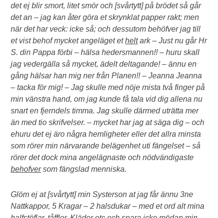
det ej blir smort, litet smör och [svårtytt] på brödet så går
det an – jag kan åter göra et skrynklat papper rakt; men
när det har veck: icke så; och dessutom behöfver jag till
et vist behof mycket angeläget et
helt
ark – Just nu går Hr
S. din Pappa förbi – hälsa hedersmannen!! – huru skall
jag vedergälla så mycket, ädelt deltagande! – ännu en
gång hälsar han mig ner från Planen!! – Jeanna Jeanna
– tacka för mig! – Jag skulle med nöje mista två finger på
min vänstra hand, om jag kunde få tala vid dig allena nu
snart en fjerndels timma. Jag skulle därmed uträtta mer
än med tio skrifvelser. – mycket har jag at säga dig – och
ehuru det ej äro några hemligheter eller det allra minsta
som rörer min närvarande belägenhet uti fängelset – så
rörer det dock mina angelägnaste och nödvändigaste
behofver
som fängslad menniska.
Glöm ej at [svårtytt] min Systerson at jag får ännu 3ne
Nattkappor, 5 Kragar – 2 halsdukar – med et ord alt mina
halfstöflar, tåfflor, Kläder etc och spara icke mödan min