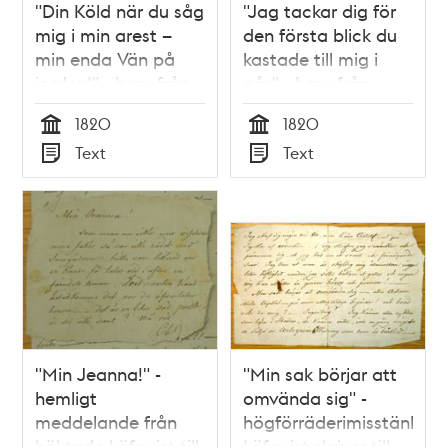
"Din Köld när du såg
"Jag tackar dig för
mig i min arest –
den första blick du
min enda Vän på
kastade till mig i
jorden!" - brev från
går" - brev från
fängslade Löfqvist
fängslade Löfqvist
1820
1820
till Johanna 1820
till Johanna 1820
Tid
Tid
Text
Text
Typ
Typ
"Min Jeanna!" -
"Min sak börjar att
hemligt
omvända sig" -
meddelande från
högförräderimisstänkte
häktade Löfqvist till
Löfqvist skriver till