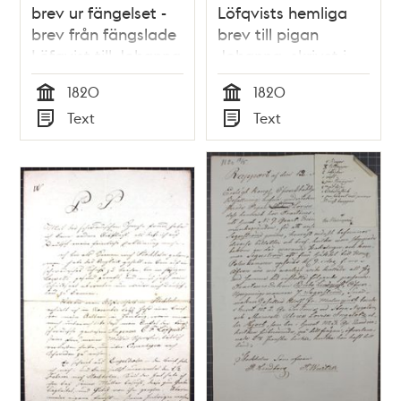
brev ur fängelset -
Löfqvists hemliga
brev från fängslade
brev till pigan
Löfqvist till Johanna
Johanna, skrivet i
Segerström 1820
fängelsecellen i
1820
1820
Slottet 1820
Tid
Tid
Text
Text
Typ
Typ