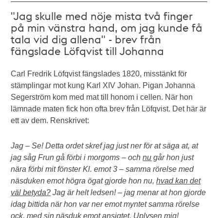
"Jag skulle med nöje mista två finger
på min vänstra hand, om jag kunde få
tala vid dig allena" - brev från
fängslade Löfqvist till Johanna
Carl Fredrik Löfqvist fängslades 1820, misstänkt för
stämplingar mot kung Karl XIV Johan. Pigan Johanna
Segerström kom med mat till honom i cellen. När hon
lämnade maten fick hon ofta brev från Löfqvist. Det här är
ett av dem. Renskrivet:
Jag – Se! Detta ordet skref jag just ner för at säga at, at
jag såg Frun gå förbi i morgoms – och
nu
går hon just
nära förbi mit fönster Kl. emot 3 – samma rörelse med
näsduken emot högra ögat gjorde hon nu,
hvad kan det
väl betyda?
Jag är helt ledsen! – jag menar at hon gjorde
idag bittida när hon var ner emot myntet samma rörelse
ock, med sin näsduk emot ansigtet. Uplysen mig!