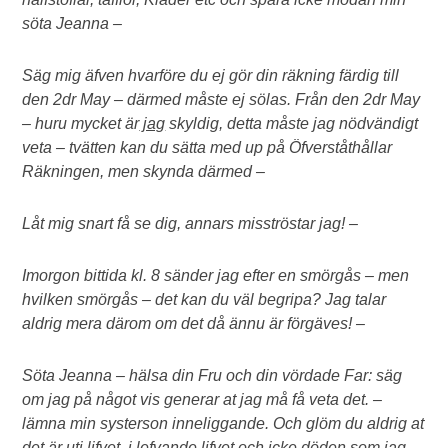
söta Jeanna –
Säg mig äfven hvarföre du ej gör din räkning färdig till
den 2dr May – därmed måste ej sölas. Från den 2dr May
– huru mycket är
jag
skyldig, detta måste jag nödvändigt
veta – tvätten kan du sätta med up på Öfverståthållar
Räkningen, men skynda därmed –
Låt mig snart få se dig, annars misströstar jag! –
Imorgon bittida kl. 8 sänder jag efter en smörgås – men
hvilken smörgås – det kan du väl begripa? Jag talar
aldrig mera därom om det då ännu är förgäves! –
Söta Jeanna – hälsa din Fru och din vördade Far: säg
om jag på något vis generar at jag må få veta det. –
lämna min systerson inneliggande. Och glöm du aldrig at
det är uti lifvet, i lefvande lifvet och icke döden som jag