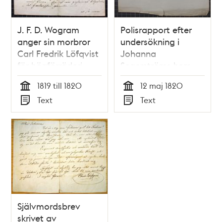
J. F. D. Wogram
Polisrapport efter
anger sin morbror
undersökning i
Carl Fredrik Löfqvist
Johanna
för högförräderi -
Segerströms hem,
brev 1820
angående fallet Carl
1819 till 1820
12 maj 1820
Fredrik Löfqvist – 12
Tid
Tid
Text
Text
maj 1820
Typ
Typ
Självmordsbrev
skrivet av