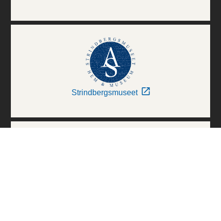
Strindbergsmuseet
Thielska Galleriet