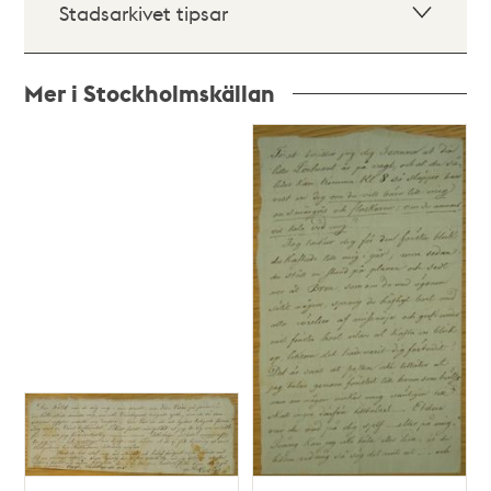
Stadsarkivet tipsar
Mer i Stockholmskällan
Relaterade
poster
och
teman