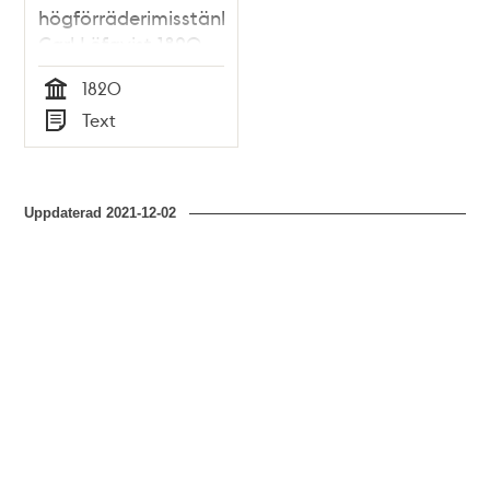
högförräderimisstänkte
Carl Löfqvist 1820
1820
Tid
Text
Typ
Uppdaterad
2021-12-02