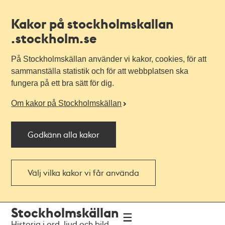
Kakor på stockholmskallan
.stockholm.se
På Stockholmskällan använder vi kakor, cookies, för att
sammanställa statistik och för att webbplatsen ska
fungera på ett bra sätt för dig.
Om kakor på Stockholmskällan
Godkänn alla kakor
Välj vilka kakor vi får använda
Till
Till
Stockholmskällan
navigationen
huvudinnehållet
Historia i ord, ljud och bild