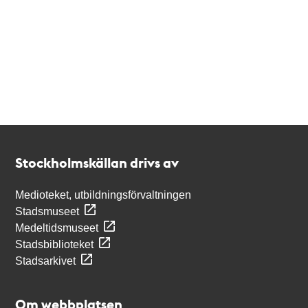
Kontakt
Stockholmskällan
Stockholmskällan drivs av
Medioteket, utbildningsförvaltningen
Stadsmuseet
Medeltidsmuseet
Stadsbiblioteket
Stadsarkivet
Om webbplatsen