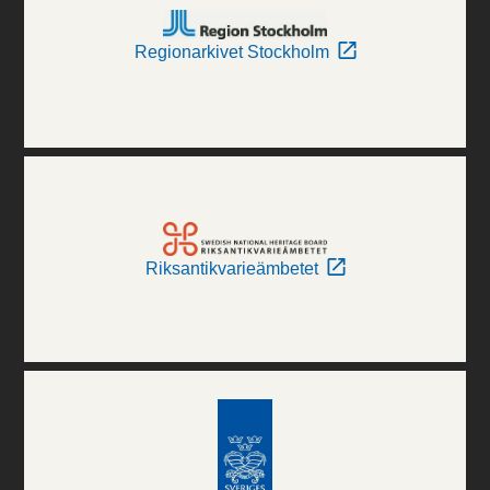
Regionarkivet Stockholm
Riksantikvarieämbetet