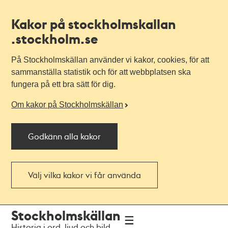
Kakor på stockholmskallan
.stockholm.se
På Stockholmskällan använder vi kakor, cookies, för att
sammanställa statistik och för att webbplatsen ska
fungera på ett bra sätt för dig.
Om kakor på Stockholmskällan
Godkänn alla kakor
Välj vilka kakor vi får använda
Till
Till
Stockholmskällan
navigationen
huvudinnehållet
Historia i ord, ljud och bild