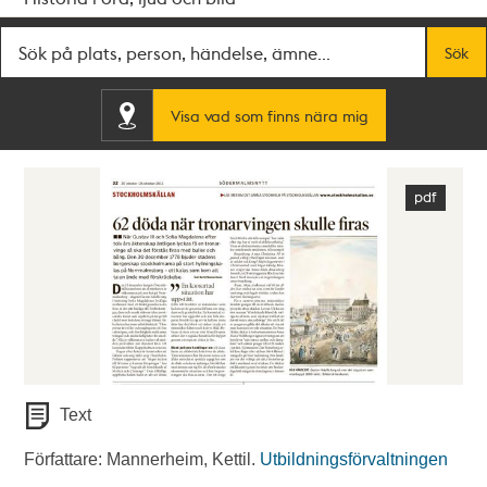
Fritextsök
Sök
Visa vad som finns nära mig
Text
Författare: Mannerheim, Kettil.
Utbildningsförvaltningen