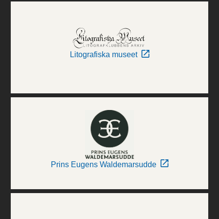
Litografiska museet
Prins Eugens Waldemarsudde