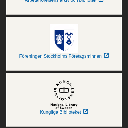
Arbetarrörelsens arkiv och bibliotek
Föreningen Stockholms Företagsminnen
Kungliga Biblioteket