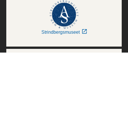
Strindbergsmuseet
Thielska Galleriet