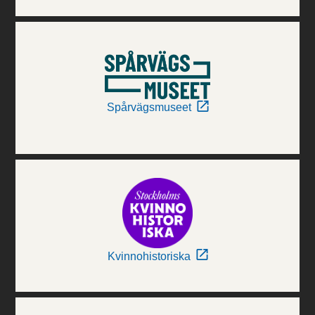
Spårvägsmuseet
Kvinnohistoriska