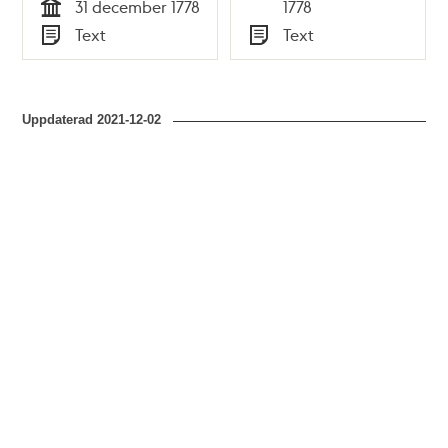
Tid
31 december 1778
1778
den 30 december
Tid
Text
Text
1778
Typ
Typ
Uppdaterad
2021-12-02