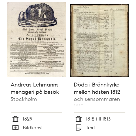
Relaterade
poster
och
teman
Andreas Lehmanns
Döda i Brännkyrka
menageri på besök i
mellan hösten 1812
Stockholm
och sensommaren
1813
1829
1812 till 1813
Tid
Tid
Bildkonst
Text
Typ
Typ