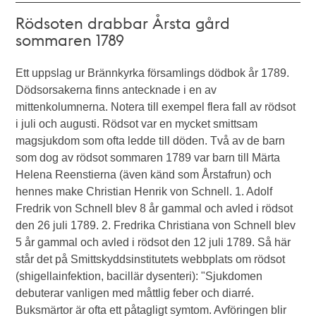
Rödsoten drabbar Årsta gård
sommaren 1789
Ett uppslag ur Brännkyrka församlings dödbok år 1789.
Dödsorsakerna finns antecknade i en av
mittenkolumnerna. Notera till exempel flera fall av rödsot
i juli och augusti. Rödsot var en mycket smittsam
magsjukdom som ofta ledde till döden. Två av de barn
som dog av rödsot sommaren 1789 var barn till Märta
Helena Reenstierna (även känd som Årstafrun) och
hennes make Christian Henrik von Schnell. 1. Adolf
Fredrik von Schnell blev 8 år gammal och avled i rödsot
den 26 juli 1789. 2. Fredrika Christiana von Schnell blev
5 år gammal och avled i rödsot den 12 juli 1789. Så här
står det på Smittskyddsinstitutets webbplats om rödsot
(shigellainfektion, bacillär dysenteri): "Sjukdomen
debuterar vanligen med måttlig feber och diarré.
Buksmärtor är ofta ett påtagligt symtom. Avföringen blir