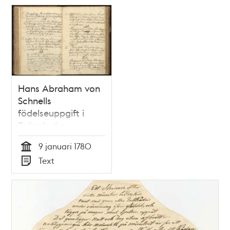
Hans Abraham von
Schnells
födelseuppgift i
Brännkyrka
församling 1780
9 januari 1780
Tid
Text
Typ