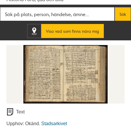
Fritextsök
Sök
Visa vad som finns nära mig
Text
Upphov: Okänd.
Stadsarkivet