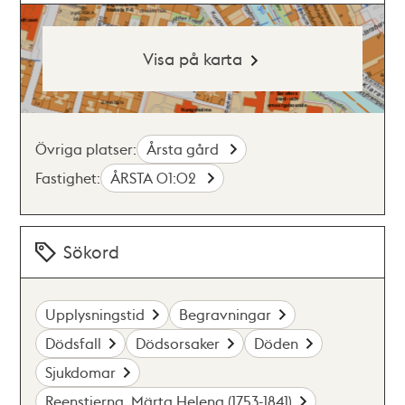
Visa på karta
Övriga platser:
Årsta gård
Fastighet:
ÅRSTA 01:02
Sökord
Upplysningstid
Begravningar
Dödsfall
Dödsorsaker
Döden
Sjukdomar
Reenstierna, Märta Helena (1753-1841)