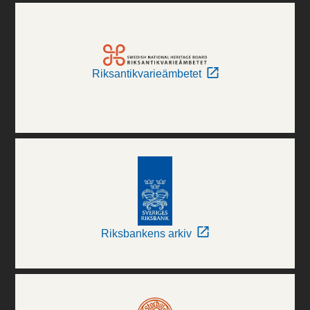
Riksantikvarieämbetet
Riksbankens arkiv