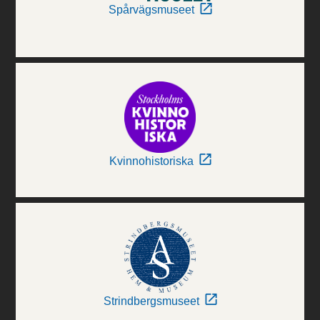
Spårvägsmuseet
Kvinnohistoriska
Strindbergsmuseet