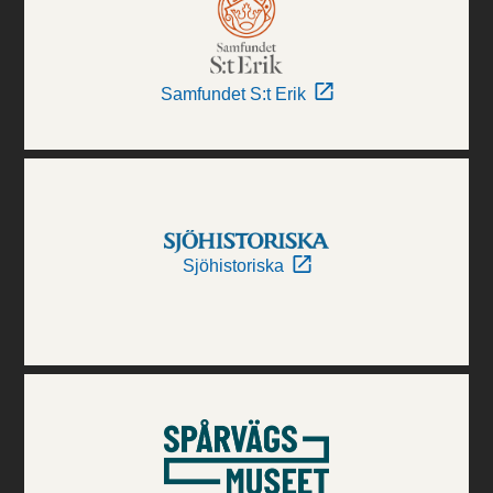
Samfundet S:t Erik
Sjöhistoriska