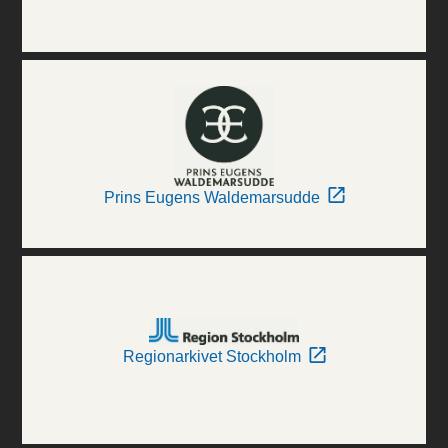
Prins Eugens Waldemarsudde
Regionarkivet Stockholm