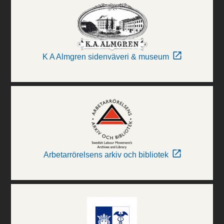
K A Almgren sidenväveri & museum
Arbetarrörelsens arkiv och bibliotek