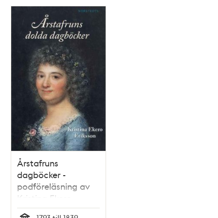
Årstafruns
dagböcker -
podföreläsning av
Kristina Ekero
Eriksson
1793 till 1839