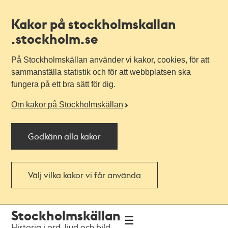
Kakor på stockholmskallan
.stockholm.se
På Stockholmskällan använder vi kakor, cookies, för att
sammanställa statistik och för att webbplatsen ska
fungera på ett bra sätt för dig.
Om kakor på Stockholmskällan
Godkänn alla kakor
Välj vilka kakor vi får använda
Till
Till
Stockholmskällan
navigationen
huvudinnehållet
Historia i ord, ljud och bild