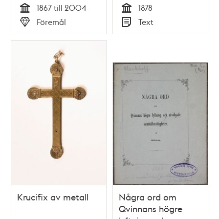
1867 till 2004
1878
Tid
Tid
Föremål
Text
Typ
Typ
Krucifix av metall
Några ord om
Qvinnans högre