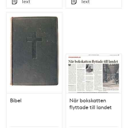
Text
Text
hösten 1891 / [Elsa
Typ
Typ
Borg]
Bibel
När bokskatten
flyttade till landet