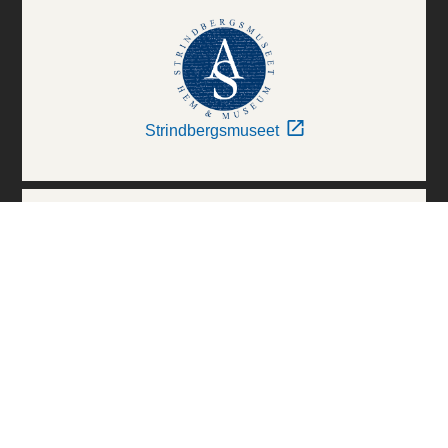
Strindbergsmuseet
Thielska Galleriet