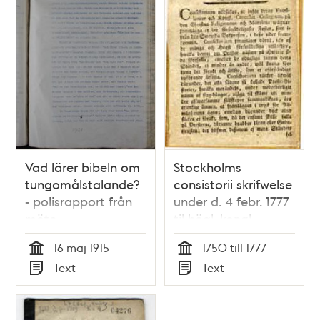
Vad lärer bibeln om
Stockholms
tungomålstalande?
consistorii skrifwelse
- polisrapport från
under d. 4 febr. 1777
möte
til högl. kongl.
cancellie collegium,
16 maj 1915
1750 till 1777
om den heliga
Tid
Tid
Text
Text
skrifts gudlösa
Typ
Typ
missbruk, uti en bok
som nyligen från