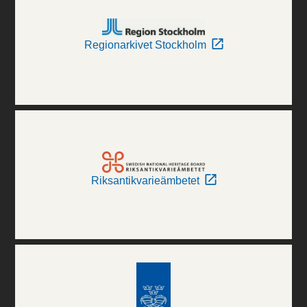
Regionarkivet Stockholm
Riksantikvarieämbetet