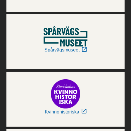
Spårvägsmuseet
Kvinnohistoriska