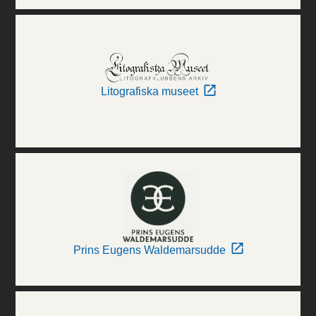
Litografiska museet
Prins Eugens Waldemarsudde