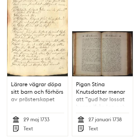
Lärare vägrar döpa
Pigan Stina
sitt barn och förhörs
Knutsdotter menar
av prästerskapet
att ”gud har lossat
henne ifrån lag och
stadgar”
29 maj 1733
27 januari 1738
Tid
Tid
Text
Text
Typ
Typ