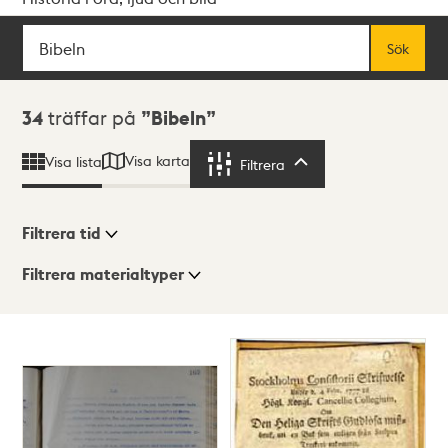
Sök
Fritextsök
Sök
Sökresultat
34
träffar på
Bibeln
Visa karta
Visa lista
Filtrera
Filtrera
Filtrera tid
Filtrera materialtyper
Visningsläge
Totalt
34
träffar
Lista
Karta