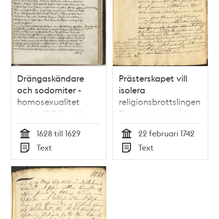
Drängaskändare
Prästerskapet vill
och sodomiter -
isolera
homosexualitet
religionsbrottslingen
under 1500- och
Thomas Leopold
1600-talen
1628 till 1629
22 februari 1742
Tid
Tid
Text
Text
Typ
Typ