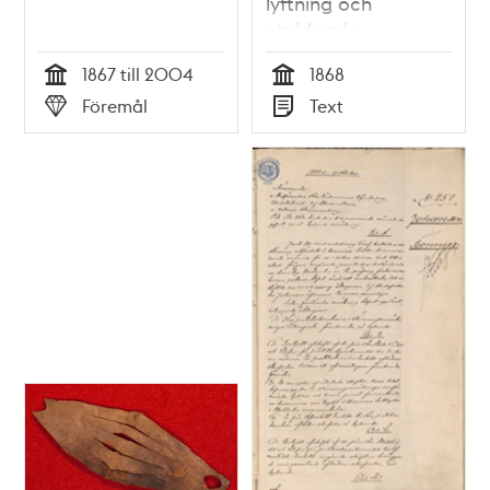
lyftning och
utvidgade
samhällsrättigheter
1867 till 2004
1868
af Ella
Tid
Tid
Föremål
Text
Typ
Typ