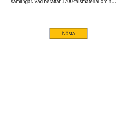
samlingar. Vad berättar 1700-talsmaterial om h…
Nästa