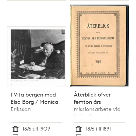
kyrka, den 14 april
1795
I Vita bergen med
Återblick öfver
Elsa Borg / Monica
femton års
Eriksson
missionsarbete vid
Hvita Bergen i
Stockholm : från
1876 till 1909
1876 till 1891
hösten 1876 till
Tid
Tid