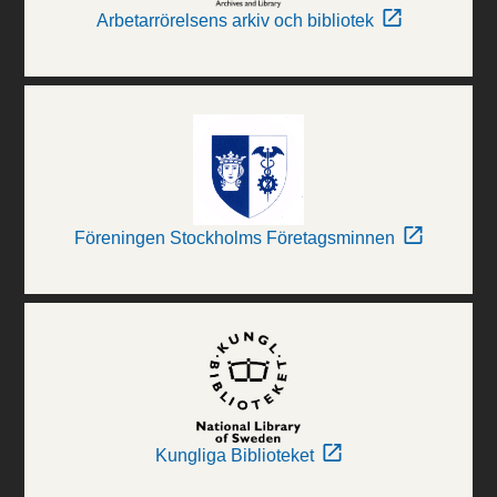
Arbetarrörelsens arkiv och bibliotek
Föreningen Stockholms Företagsminnen
Kungliga Biblioteket