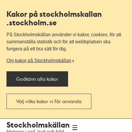
Kakor på stockholmskallan
.stockholm.se
På Stockholmskällan använder vi kakor, cookies, för att
sammanställa statistik och för att webbplatsen ska
fungera på ett bra sätt för dig.
Om kakor på Stockholmskällan
Godkänn alla kakor
Välj vilka kakor vi får använda
Till
Till
Stockholmskällan
navigationen
huvudinnehållet
Historia i ord, ljud och bild