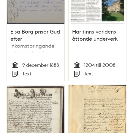
Elsa Borg prisar Gud
Här finns världens
efter
åttonde underverk
inkomstbringande
välgörenhetsfest –
brev till Thekla
9 december 1888
1204 till 2008
Wadström
Tid
Tid
Text
Text
Typ
Typ