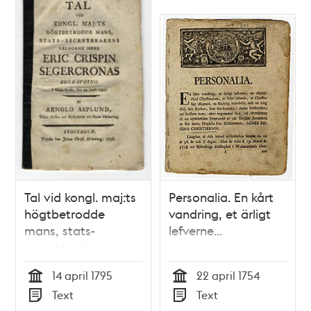
Stolpes tryckeri
utkommit.
Tal vid kongl. maj:ts
Personalia. En kårt
högtbetrodde
vandring, et ärligt
mans, stats-
lefverne...
secreterarens
välborne herr Eric
14 april 1795
22 april 1754
Crispin Segercronas
Tid
Tid
Text
Text
begrafning i Clarae
Typ
Typ