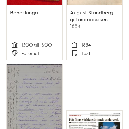
Bandslunga
August Strindberg -
giftasprocessen
1884
1300 till 1500
1884
Tid
Tid
Föremål
Text
Typ
Typ