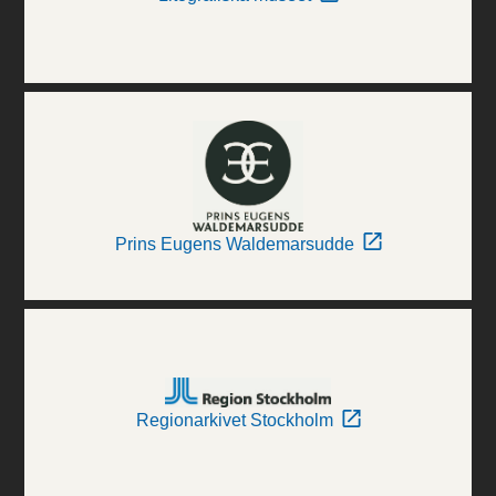
Prins Eugens Waldemarsudde
Regionarkivet Stockholm