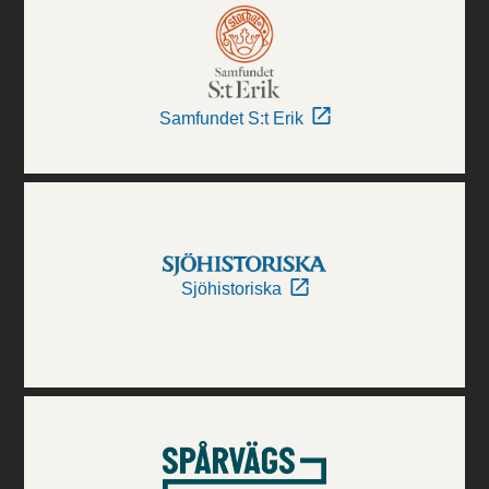
Samfundet S:t Erik
Sjöhistoriska