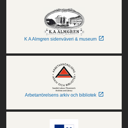
K A Almgren sidenväveri & museum
Arbetarrörelsens arkiv och bibliotek