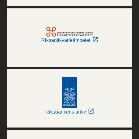
Riksantikvarieämbetet
Riksbankens arkiv