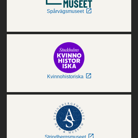
Spårvägsmuseet
Kvinnohistoriska
Strindbergsmuseet