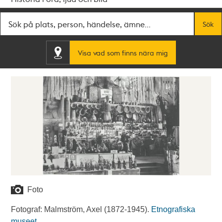
Fritextsök
Sök
Visa vad som finns nära mig
Foto
Fotograf: Malmström, Axel (1872-1945).
Etnografiska
museet