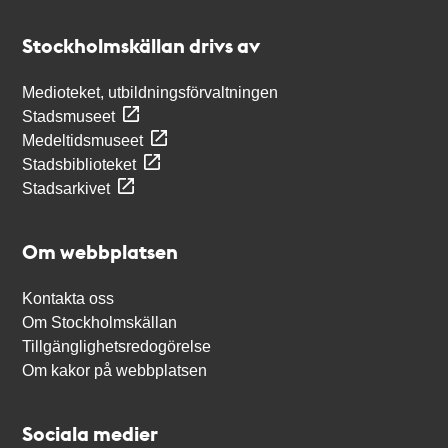
Kontakt
Stockholmskällan
Stockholmskällan drivs av
Medioteket, utbildningsförvaltningen
Stadsmuseet
Medeltidsmuseet
Stadsbiblioteket
Stadsarkivet
Om webbplatsen
Kontakta oss
Om Stockholmskällan
Tillgänglighetsredogörelse
Om kakor på webbplatsen
Sociala medier