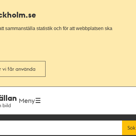
ockholm.se
tt sammanställa statistik och för att webbplatsen ska
or vi får använda
ällan
Meny
h bild
Sök