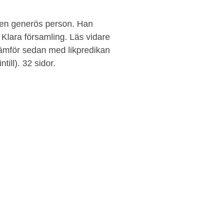
r en generös person. Han
l Klara församling. Läs vidare
Jämför sedan med likpredikan
ill). 32 sidor.