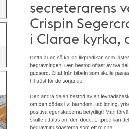
secreterarens v
Crispin Segerc
i Clarae kyrka, 
Detta är en så kallad likpredikan som läste
begravningen. Den bestod oftast av två dela
gudsord. Citat från bibeln som skulle pas
till tröst för de sörjande.
Den andra delen bestod av en levnadsbeskr
om den dödes liv; barndom, utbildning, yrke
positiva egenskaperna betydligt! Man förvä
skulle uttalas om den döde. Likpredikan del
begravningsgästerna som ett minne.