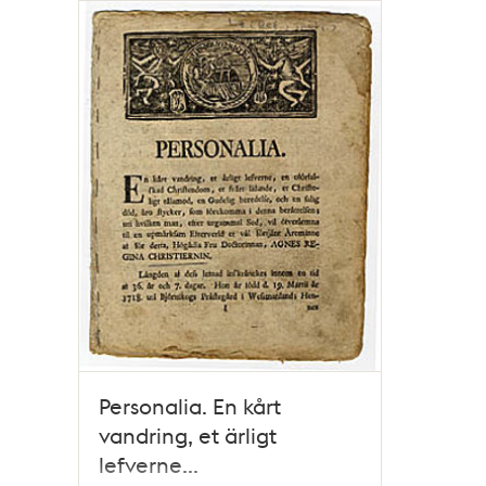
Relaterade
poster
och
teman
Personalia. En kårt
vandring, et ärligt
lefverne...