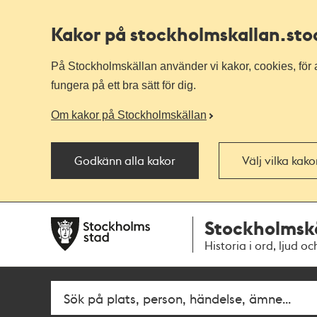
Kakor på stockholmskallan
.st
På Stockholmskällan använder vi kakor, cookies, för a
fungera på ett bra sätt för dig.
Om kakor på Stockholmskällan
Godkänn alla kakor
Välj vilka kak
Till
Till
Stockholmsk
navigationen
huvudinnehållet
Historia i ord, ljud oc
Fritextsök