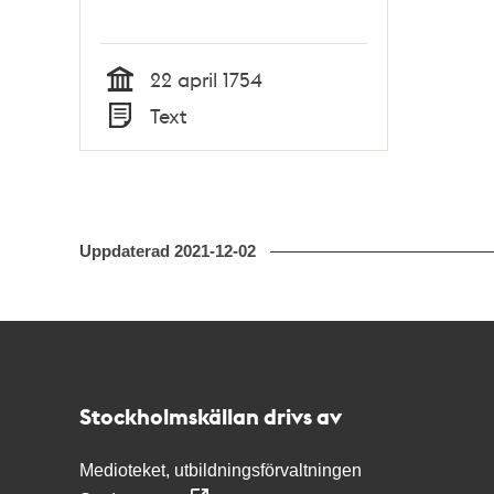
22 april 1754
Tid
Text
Typ
Uppdaterad
2021-12-02
Kontakt
Stockholmskällan
Stockholmskällan drivs av
Medioteket, utbildningsförvaltningen