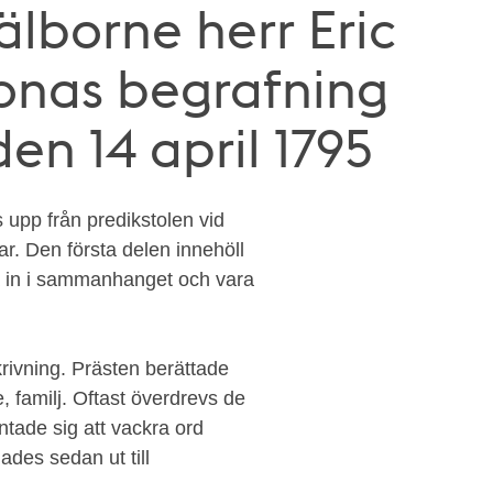
älborne herr Eric
ronas begrafning
den 14 april 1795
s upp från predikstolen vid
r. Den första delen innehöll
sa in i sammanhanget och vara
ivning. Prästen berättade
, familj. Oftast överdrevs de
ntade sig att vackra ord
ades sedan ut till