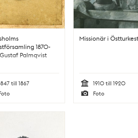
sholms
Missionär i Östturkes
stförsamling 1870-
 Gustaf Palmqvist
1847 till 1867
1910 till 1920
Tid
Foto
Foto
Typ