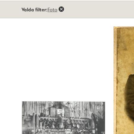
Totalt
Valda filter:
Foto
6
träffar