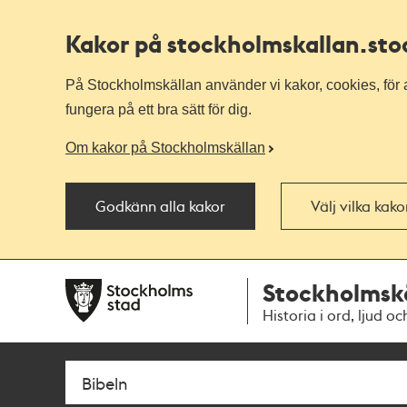
Kakor på stockholmskallan
.st
På Stockholmskällan använder vi kakor, cookies, för a
fungera på ett bra sätt för dig.
Om kakor på Stockholmskällan
Godkänn alla kakor
Välj vilka kak
Till
Till
Stockholmsk
navigationen
huvudinnehållet
Historia i ord, ljud oc
Sök
Fritextsök