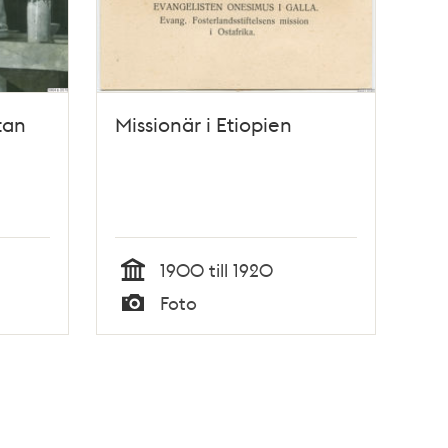
tan
Missionär i Etiopien
1900 till 1920
Tid
Foto
Typ