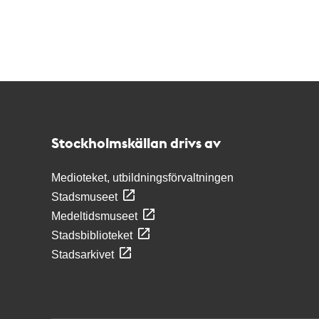
Kontakt
Stockholmskällan
Stockholmskällan drivs av
Medioteket, utbildningsförvaltningen
Stadsmuseet
Medeltidsmuseet
Stadsbiblioteket
Stadsarkivet