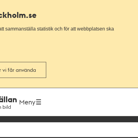
ockholm.se
tt sammanställa statistik och för att webbplatsen ska
or vi får använda
ällan
Meny
h bild