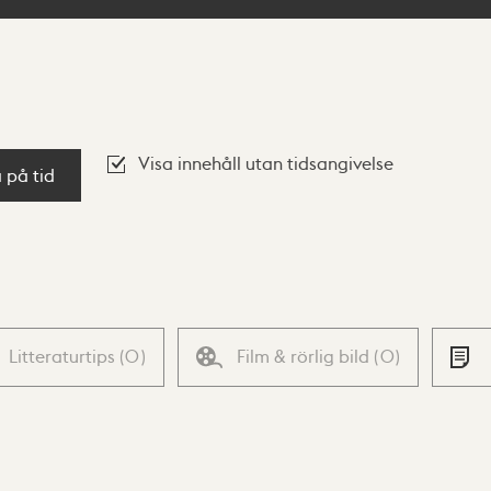
Visa innehåll utan tidsangivelse
a på tid
Litteraturtips
(
0
)
Film & rörlig bild
(
0
)