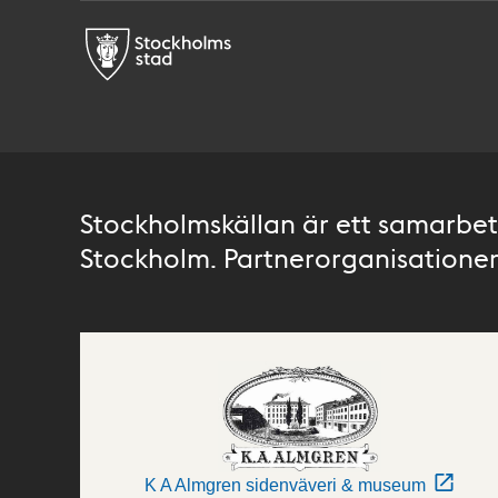
Stockholmskällan är ett samarbete
Stockholm. Partnerorganisationer 
K A Almgren sidenväveri & museum