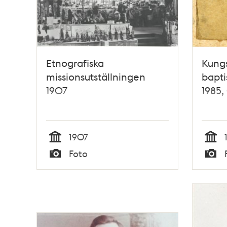
Etnografiska
Kung
missionsutställningen
bapti
1907
1985,
1907
Tid
Tid
Foto
Typ
Typ