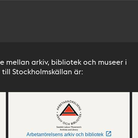
 mellan arkiv, bibliotek och museer i
till Stockholmskällan är:
Arbetarrörelsens arkiv och bibliotek