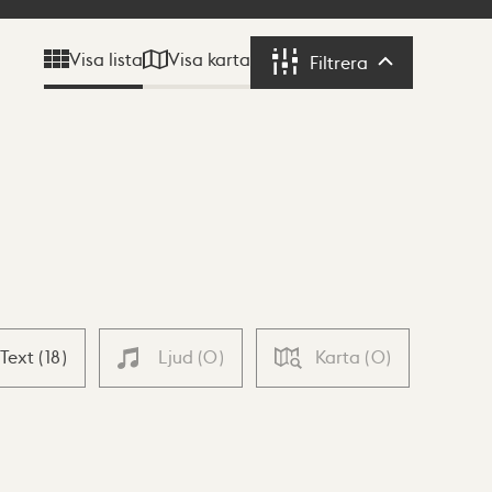
Visa karta
Visa lista
Filtrera
Filtrera
Text
(
18
)
Ljud
(
0
)
Karta
(
0
)