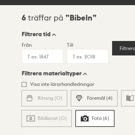
6
Bibeln
träffar på
Sökresultat
Filtrera tid
Från
Till
Visningsläge
Filtrer
Filtrera materialtyper
Lista
Karta
Visa inte lärarhandledningar
Ritning
(
0
)
Föremål
(
4
)
Bildkonst
(
0
)
Foto
(
6
)