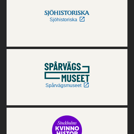
Sjöhistoriska
Spårvägsmuseet