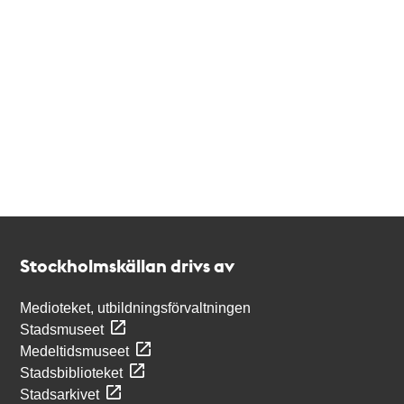
Kontakt
Stockholmskällan
Stockholmskällan drivs av
Medioteket, utbildningsförvaltningen
Stadsmuseet
Medeltidsmuseet
Stadsbiblioteket
Stadsarkivet