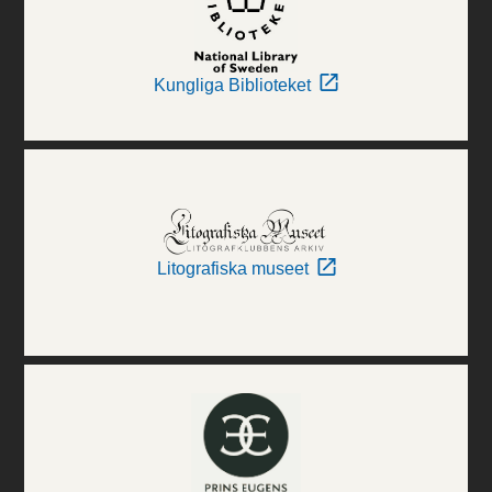
Kungliga Biblioteket
Litografiska museet