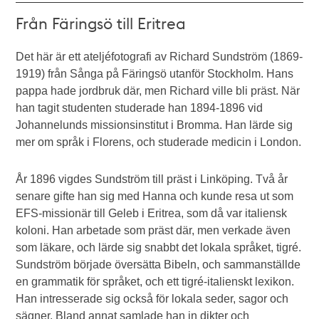
Från Färingsö till Eritrea
Det här är ett ateljéfotografi av Richard Sundström (1869-
1919) från Sånga på Färingsö utanför Stockholm. Hans
pappa hade jordbruk där, men Richard ville bli präst. När
han tagit studenten studerade han 1894-1896 vid
Johannelunds missionsinstitut i Bromma. Han lärde sig
mer om språk i Florens, och studerade medicin i London.
År 1896 vigdes Sundström till präst i Linköping. Två år
senare gifte han sig med Hanna och kunde resa ut som
EFS-missionär till Geleb i Eritrea, som då var italiensk
koloni. Han arbetade som präst där, men verkade även
som läkare, och lärde sig snabbt det lokala språket, tigré.
Sundström började översätta Bibeln, och sammanställde
en grammatik för språket, och ett tigré-italienskt lexikon.
Han intresserade sig också för lokala seder, sagor och
sägner. Bland annat samlade han in dikter och