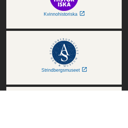
Kvinnohistoriska
Strindbergsmuseet
Thielska Galleriet