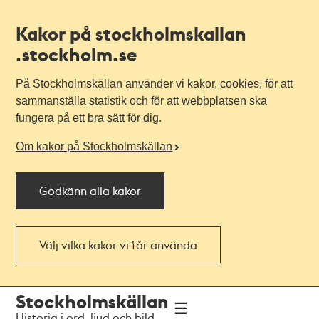
Kakor på stockholmskallan
.stockholm.se
På Stockholmskällan använder vi kakor, cookies, för att
sammanställa statistik och för att webbplatsen ska
fungera på ett bra sätt för dig.
Om kakor på Stockholmskällan
Godkänn alla kakor
Välj vilka kakor vi får använda
Till
Till
Stockholmskällan
navigationen
huvudinnehållet
Historia i ord, ljud och bild