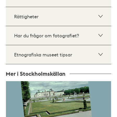
Rättigheter
Har du frågor om fotografiet?
Etnografiska museet tipsar
Mer i Stockholmskällan
Relaterade
poster
och
teman