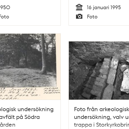
1950
16 januari 1995
Tid
Foto
Foto
Typ
logisk undersökning
Foto från arkeologis
avfält på Södra
undersökning, valv 
gården
trappa i Storkyrkobr