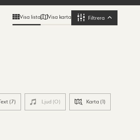
Visa karta
Visa lista
Filtrera
Filtrera
Text
(
7
)
Ljud
(
0
)
Karta
(
1
)