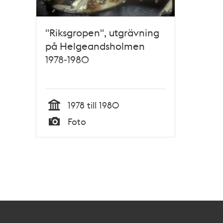
"Riksgropen", utgrävning
på Helgeandsholmen
1978-1980
1978 till 1980
Tid
Foto
Typ
Kontakt