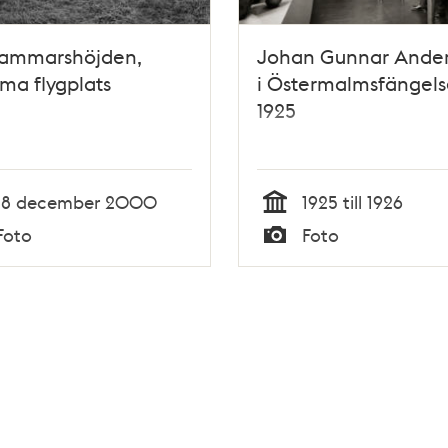
ammarshöjden,
Johan Gunnar Ander
ma flygplats
i Östermalmsfängels
1925
18 december 2000
1925 till 1926
Tid
Foto
Foto
Typ