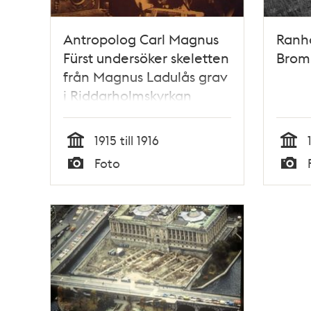
Antropolog Carl Magnus
Ranh
Fürst undersöker skeletten
Brom
från Magnus Ladulås grav
i Riddarholmskyrkan
1915 till 1916
Tid
Tid
Foto
Typ
Typ