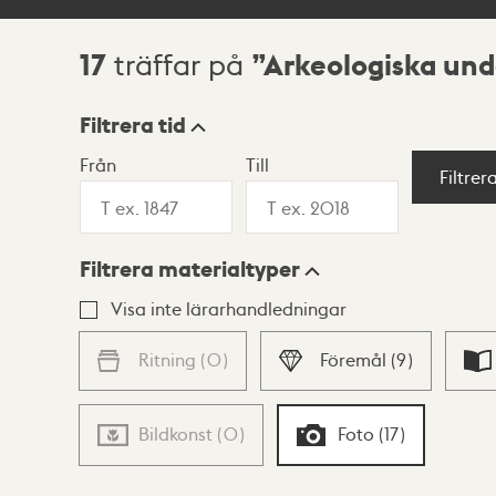
17
Arkeologiska un
träffar på
Sökresultat
Filtrera tid
Från
Till
Visningsläge
Filtrer
Filtrera materialtyper
Lista
Karta
Visa inte lärarhandledningar
Ritning
(
0
)
Föremål
(
9
)
Bildkonst
(
0
)
Foto
(
17
)