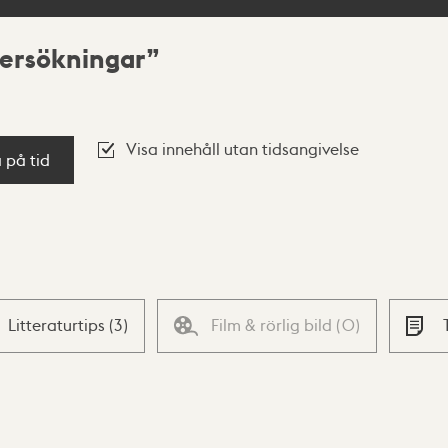
dersökningar
Visa innehåll utan tidsangivelse
a på tid
Litteraturtips
(
3
)
Film & rörlig bild
(
0
)