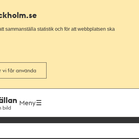
ockholm.se
tt sammanställa statistik och för att webbplatsen ska
or vi får använda
ällan
Meny
h bild