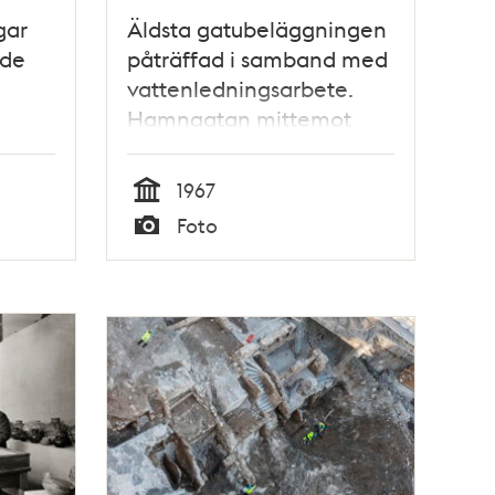
gar
Äldsta gatubeläggningen
ade
påträffad i samband med
vattenledningsarbete.
Hamngatan mittemot
Kungsträdgården
1967
Tid
Foto
Typ