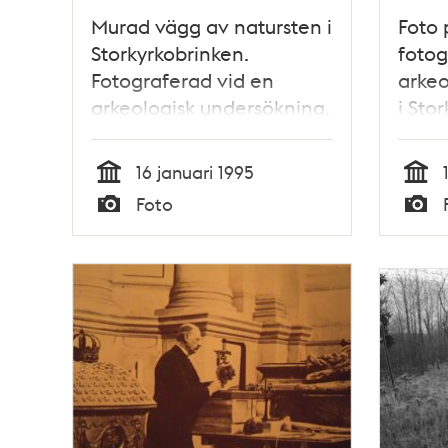
Murad vägg av natursten i
Foto 
Storkyrkobrinken.
fotog
Fotograferad vid en
arkeo
arkeologisk undersökning.
i Sto
16 januari 1995
Tid
Tid
Foto
Typ
Typ