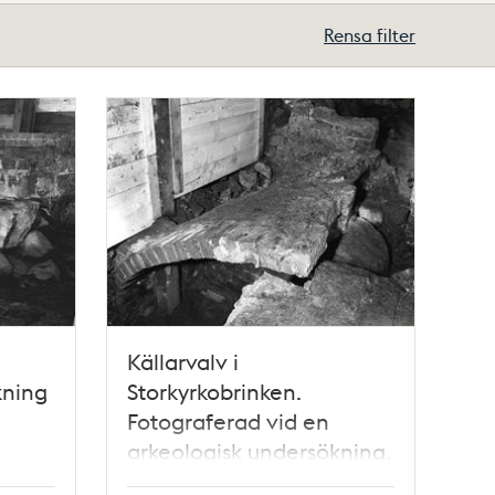
Rensa filter
Källarvalv i
kning
Storkyrkobrinken.
Fotograferad vid en
arkeologisk undersökning.