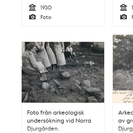
1930
Tid
Tid
Foto
Typ
Typ
Foto från arkeologisk
Arkeo
undersökning vid Norra
av gr
Djurgården.
Djur