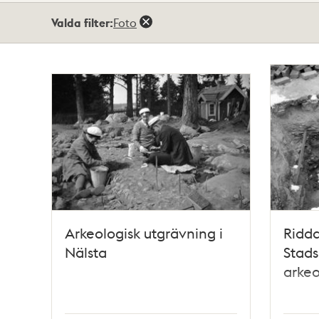
Totalt
Valda filter:
Foto
17
träffar
Arkeologisk utgrävning i
Ridda
Nälsta
Stads
arkeo