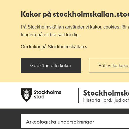
Kakor på stockholmskallan
.st
På Stockholmskällan använder vi kakor, cookies, för a
fungera på ett bra sätt för dig.
Om kakor på Stockholmskällan
Godkänn alla kakor
Välj vilka kak
Till
Till
Stockholmsk
navigationen
huvudinnehållet
Historia i ord, ljud oc
Sök
Fritextsök