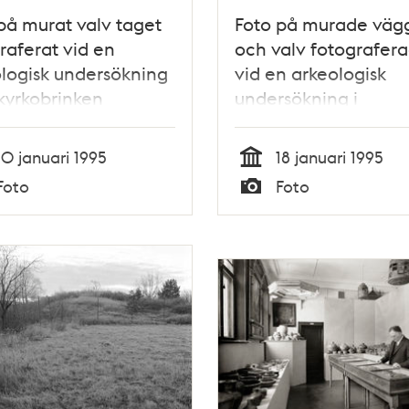
på murat valv taget
Foto på murade väg
raferat vid en
och valv fotografer
logisk undersökning
vid en arkeologisk
rkyrkobrinken
undersökning i
Storkyrkobrinken
10 januari 1995
18 januari 1995
Tid
Foto
Foto
Typ