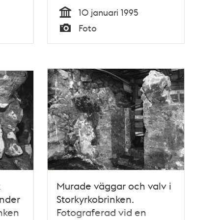
10 januari 1995
Tid
Foto
Typ
k
Murade väggar och valv i
under
Storkyrkobrinken.
inken
Fotograferad vid en