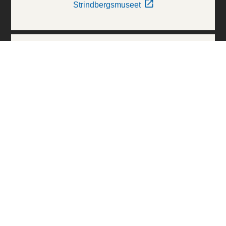
Strindbergsmuseet
Thielska Galleriet
Världskulturmuseerna