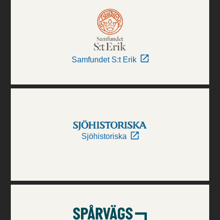
Samfundet S:t Erik
Sjöhistoriska