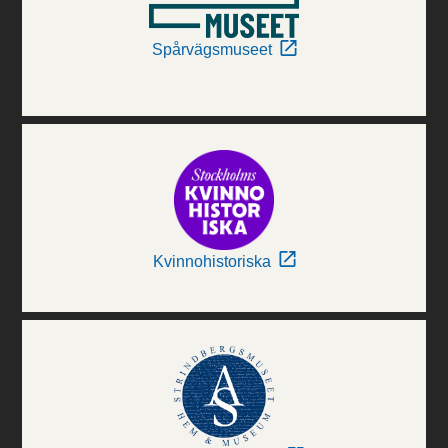
Spårvägsmuseet
Kvinnohistoriska