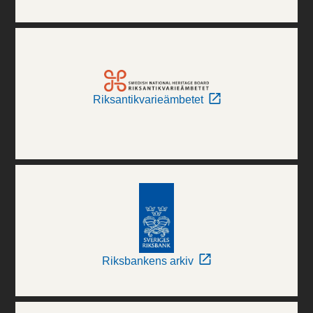
Riksantikvarieämbetet
Riksbankens arkiv