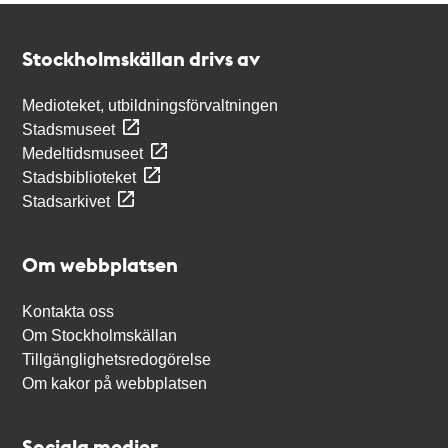
Kontakt
Stockholmskällan
Stockholmskällan drivs av
Medioteket, utbildningsförvaltningen
Stadsmuseet
Medeltidsmuseet
Stadsbiblioteket
Stadsarkivet
Om webbplatsen
Kontakta oss
Om Stockholmskällan
Tillgänglighetsredogörelse
Om kakor på webbplatsen
Sociala medier