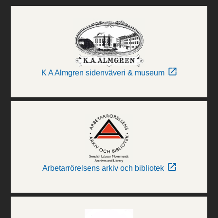
K A Almgren sidenväveri & museum
Arbetarrörelsens arkiv och bibliotek