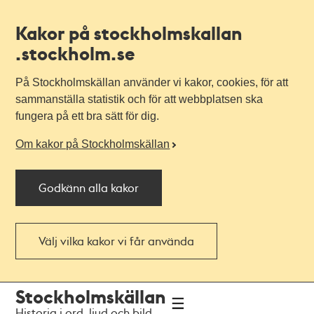
Kakor på stockholmskallan
.stockholm.se
På Stockholmskällan använder vi kakor, cookies, för att
sammanställa statistik och för att webbplatsen ska
fungera på ett bra sätt för dig.
Om kakor på Stockholmskällan
Godkänn alla kakor
Välj vilka kakor vi får använda
Till
Till
Stockholmskällan
navigationen
huvudinnehållet
Historia i ord, ljud och bild