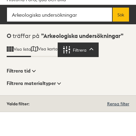
Sök
Fritextsök
Sök
Sökresultat
0
träffar på
Arkeologiska undersökningar
Visa karta
Visa lista
Filtrera
Filtrera
Filtrera tid
Filtrera materialtyper
Visningsläge
Totalt
Valda filter:
Rensa filter
0
träffar
Lista
Karta