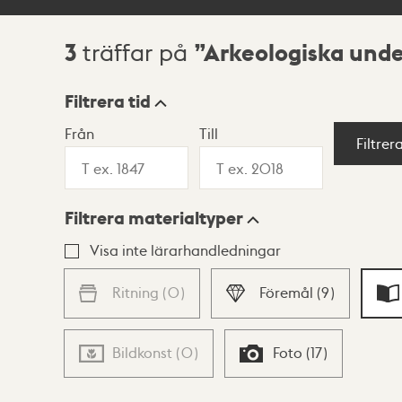
3
Arkeologiska und
träffar på
Sökresultat
Filtrera tid
Från
Till
Visningsläge
Filtrer
Filtrera materialtyper
Lista
Karta
Visa inte lärarhandledningar
Ritning
(
0
)
Föremål
(
9
)
Bildkonst
(
0
)
Foto
(
17
)