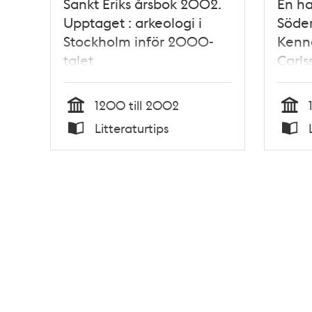
Sankt Eriks årsbok 2002.
En h
Upptaget : arkeologi i
Söde
Stockholm inför 2000-
Kenne
talet
Carls
1200 till 2002
Tid
Tid
Litteraturtips
Typ
Typ