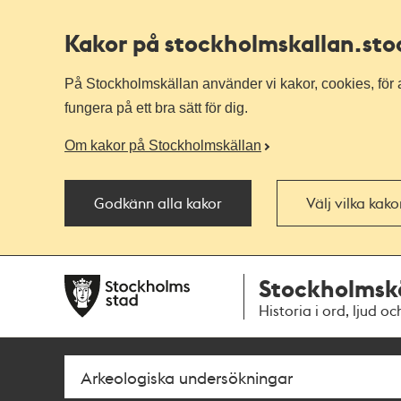
Kakor på stockholmskallan
.st
På Stockholmskällan använder vi kakor, cookies, för a
fungera på ett bra sätt för dig.
Om kakor på Stockholmskällan
Godkänn alla kakor
Välj vilka kak
Till
Till
Stockholmsk
navigationen
huvudinnehållet
Historia i ord, ljud oc
Sök
Fritextsök