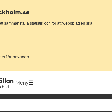
ockholm.se
tt sammanställa statistik och för att webbplatsen ska
or vi får använda
ällan
Meny
h bild