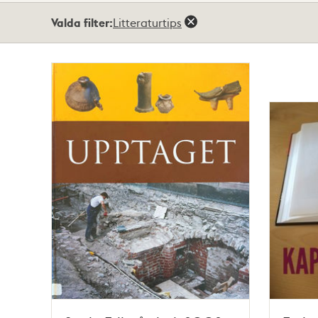
Totalt
Valda filter:
Litteraturtips
3
träffar