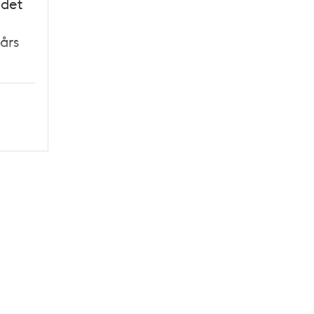
 det
års