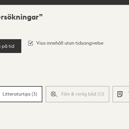
ersökningar
Visa innehåll utan tidsangivelse
a på tid
Litteraturtips
(
3
)
Film & rörlig bild
(
0
)