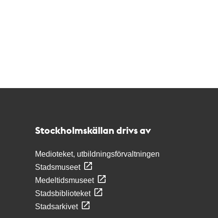
Kontakt
Stockholmskällan
Stockholmskällan drivs av
Medioteket, utbildningsförvaltningen
Stadsmuseet
Medeltidsmuseet
Stadsbiblioteket
Stadsarkivet