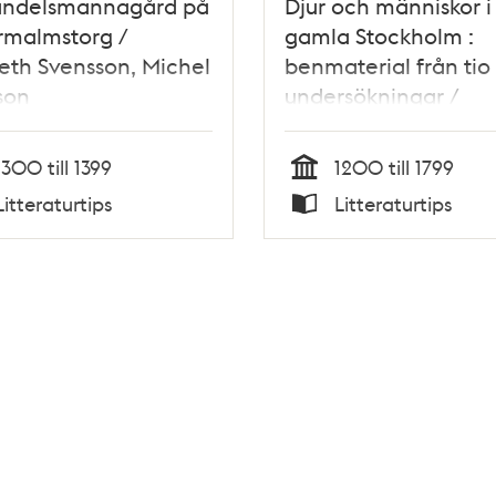
andelsmannagård på
Djur och människor i
rmalmstorg /
gamla Stockholm :
th Svensson, Michel
benmaterial från tio 
son
undersökningar /
Johanna Karlsson
1300 till 1399
1200 till 1799
Tid
Litteraturtips
Litteraturtips
Typ