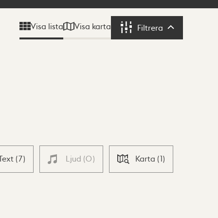
Visa karta
Visa lista
Filtrera
Filtrera
Text
(
7
)
Ljud
(
0
)
Karta
(
1
)