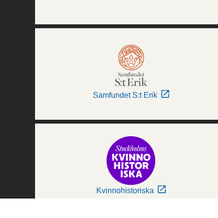
Samfundet S:t Erik
Kvinnohistoriska