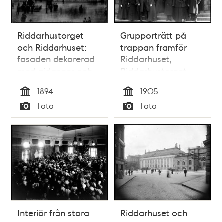
Riddarhustorget
Grupporträtt på
och Riddarhuset:
trappan framför
fasaden dekorerad
Riddarhuset,
med girlanger och
Riddarhustorget
sköldar för Gustaf II
1894
1905
Adolfs-festen
Tid
Tid
Foto
Foto
Typ
Typ
Interiör från stora
Riddarhuset och