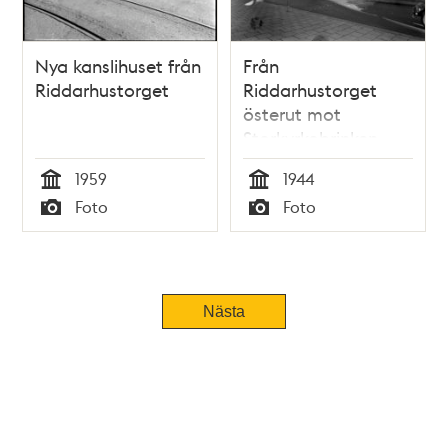
Nya kanslihuset från
Från
Riddarhustorget
Riddarhustorget
österut mot
Storkyrkobrinken
med Storkyrkan i
1959
1944
fonden. Mitt i bilden
Tid
Tid
Foto
Foto
ligger Stora
Typ
Typ
Nygatan 1
Nästa