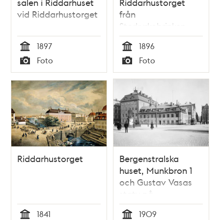
salen i Riddarhuset
Riddarhustorget
vid Riddarhustorget
från
Storkyrkobrinken
1897
1896
Tid
Tid
Foto
Foto
Typ
Typ
Riddarhustorget
Bergenstralska
huset, Munkbron 1
och Gustav Vasas
staty på
Riddarhustorget.
1841
1909
Lilla Nygatan till