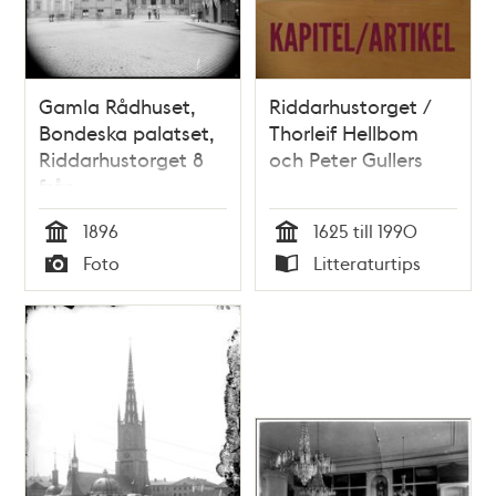
Gamla Rådhuset,
Riddarhustorget /
Bondeska palatset,
Thorleif Hellbom
Riddarhustorget 8
och Peter Gullers
från
Storkyrkobrinken
1896
1625 till 1990
Tid
Tid
Foto
Litteraturtips
Typ
Typ