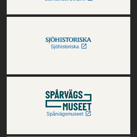
Sjöhistoriska
Spårvägsmuseet