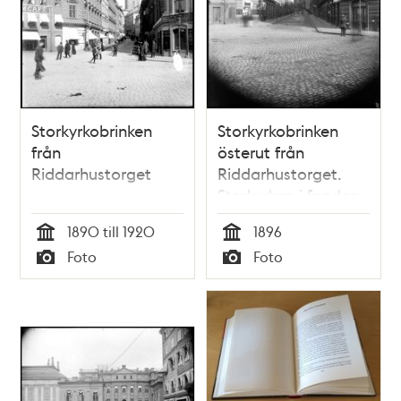
Storkyrkobrinken
Storkyrkobrinken
från
österut från
Riddarhustorget
Riddarhustorget.
Storkyrkan i fonden
1890 till 1920
1896
Tid
Tid
Foto
Foto
Typ
Typ