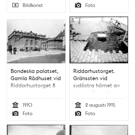
Tid
Tid
Bildkonst
Foto
höger
Typ
Typ
Bondeska palatset,
Riddarhustorget.
Gamla Rådhuset vid
Gränssten vid
Riddarhustorget 8
sydöstra hörnet av
torget. Text på
stenen: A:o 1764 R.H
1910
2 augusti 1915
Tid
Tid
Foto
Foto
Typ
Typ