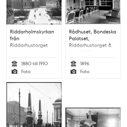
Riddarholmskyrkan
Rådhuset, Bondeska
från
Palatset,
Riddarhustorget
Riddarhustorget 8.
Interiör från
magistratens
1880 till 1910
1896
sessionssal, södra
Tid
Tid
Foto
Foto
delen
Typ
Typ