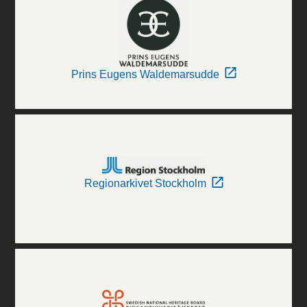
Prins Eugens Waldemarsudde
Regionarkivet Stockholm