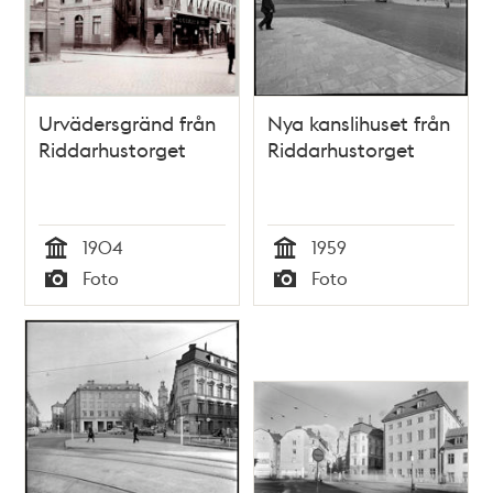
Urvädersgränd från
Nya kanslihuset från
Riddarhustorget
Riddarhustorget
1904
1959
Tid
Tid
Foto
Foto
Typ
Typ