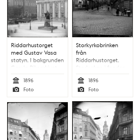
Riddarhustorget
Storkyrkobrinken
med Gustav Vasa
från
statyn. I bakgrunden
Riddarhustorget.
Gamla Riksarkivet
Storkyrkan i fonden
t.v. och Riddarhuset
1896
1896
Tid
Tid
Foto
Foto
Typ
Typ