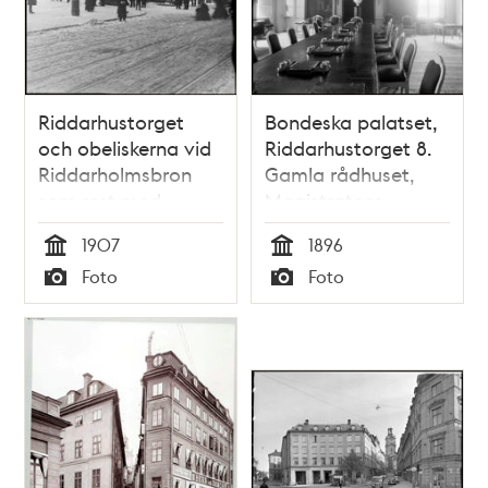
Riddarhustorget
Bondeska palatset,
och obeliskerna vid
Riddarhustorget 8.
Riddarholmsbron
Gamla rådhuset,
som rest med
Magistratens
anledning av Kung
sessionssal
1907
1896
Oscar II:s
Tid
Tid
Foto
Foto
begravning
Typ
Typ