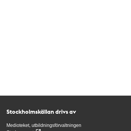
Kontakt
Stockholmskällan
Stockholmskällan drivs av
Medioteket, utbildningsförvaltningen