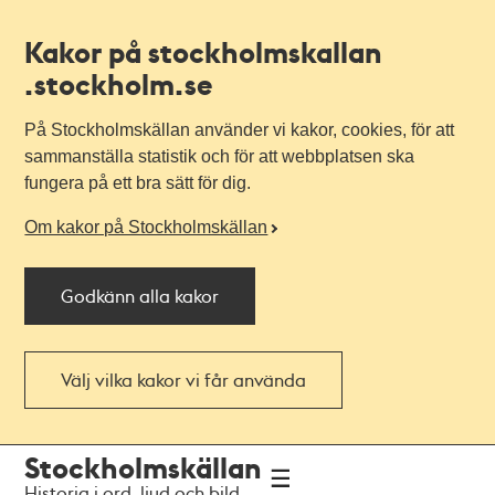
Kakor på stockholmskallan
.stockholm.se
På Stockholmskällan använder vi kakor, cookies, för att
sammanställa statistik och för att webbplatsen ska
fungera på ett bra sätt för dig.
Om kakor på Stockholmskällan
Godkänn alla kakor
Välj vilka kakor vi får använda
Till
Till
Stockholmskällan
navigationen
huvudinnehållet
Historia i ord, ljud och bild