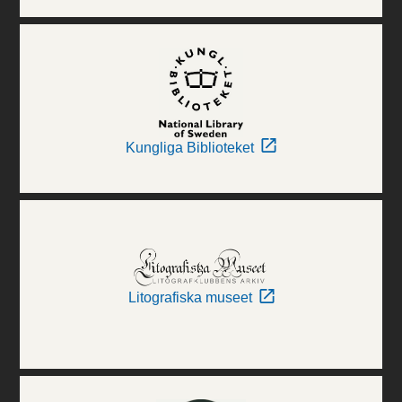
Kungliga Biblioteket
Litografiska museet