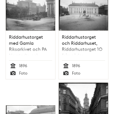
Riddarhustorget
Riddarhustorget
med Gamla
och Riddarhuset,
Riksarkivet och PA
Riddarhustorget 10
Norstedts och
från söder
Söners tryckeri. T. h.
1896
1896
Riddarhuset
Tid
Tid
Foto
Foto
Typ
Typ