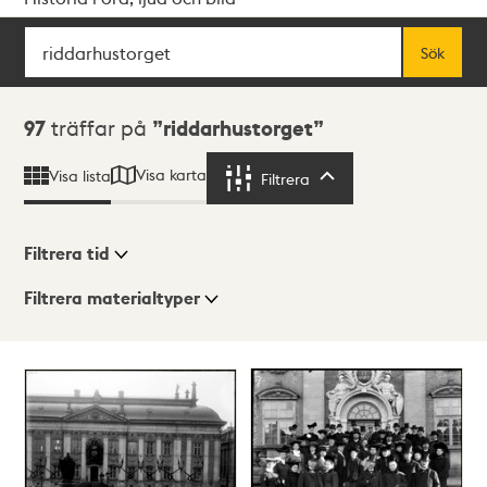
Sök
Fritextsök
Sök
Sökresultat
97
träffar på
riddarhustorget
Visa karta
Visa lista
Filtrera
Filtrera
Filtrera tid
Filtrera materialtyper
Visningsläge
Totalt
97
träffar
Lista
Karta