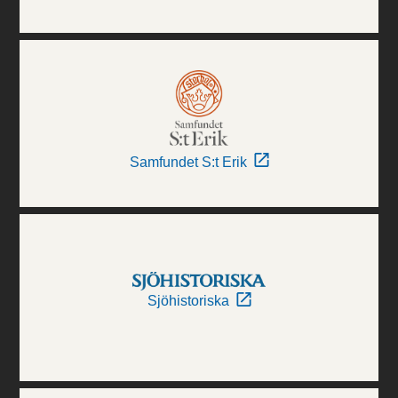
Samfundet S:t Erik
Sjöhistoriska