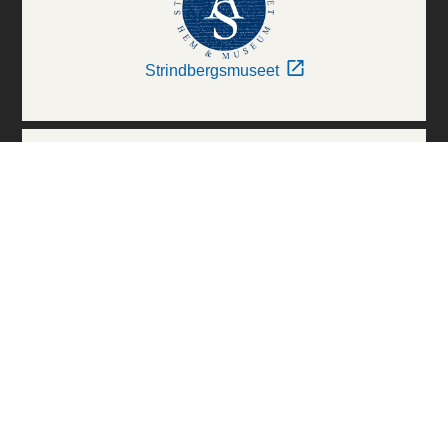
Strindbergsmuseet
Thielska Galleriet
Världskulturmuseerna