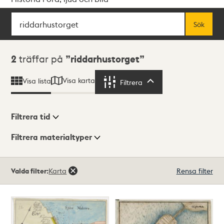
Sök
Fritextsök
Sök
Sökresultat
2
träffar på
riddarhustorget
Visa karta
Visa lista
Filtrera
Filtrera
Filtrera tid
Filtrera materialtyper
Visningsläge
Totalt
Valda filter:
Karta
Rensa filter
2
träffar
Lista
Karta