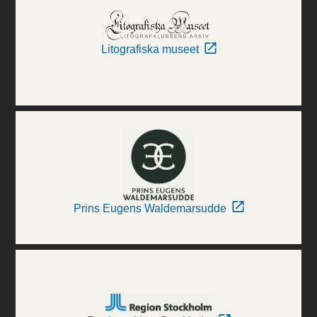
Litografiska museet
Prins Eugens Waldemarsudde