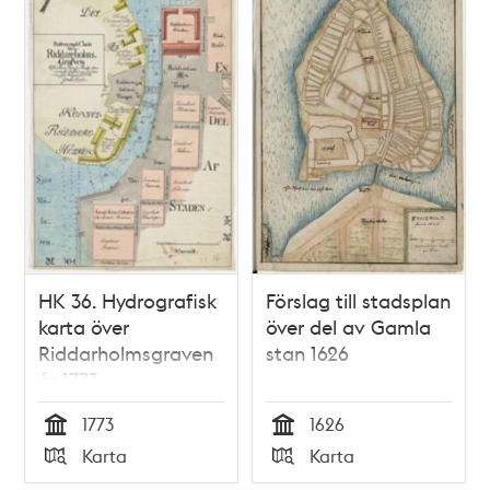
HK 36. Hydrografisk
Förslag till stadsplan
karta över
över del av Gamla
Riddarholmsgraven
stan 1626
år 1773
1773
1626
Tid
Tid
Karta
Karta
Typ
Typ