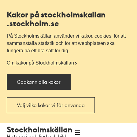
Kakor på stockholmskallan
.stockholm.se
På Stockholmskällan använder vi kakor, cookies, för att
sammanställa statistik och för att webbplatsen ska
fungera på ett bra sätt för dig.
Om kakor på Stockholmskällan
Godkänn alla kakor
Välj vilka kakor vi får använda
Till
Till
Stockholmskällan
navigationen
huvudinnehållet
Historia i ord, ljud och bild