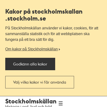
Kakor på stockholmskallan
.stockholm.se
På Stockholmskällan använder vi kakor, cookies, för att
sammanställa statistik och för att webbplatsen ska
fungera på ett bra sätt för dig.
Om kakor på Stockholmskällan
Godkänn alla kakor
Välj vilka kakor vi får använda
Till
Till
Stockholmskällan
navigationen
huvudinnehållet
Historia i ord, ljud och bild