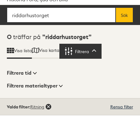
Sök
Fritextsök
Sök
Sökresultat
0
träffar på
riddarhustorget
Visa karta
Visa lista
Filtrera
Filtrera
Filtrera tid
Filtrera materialtyper
Visningsläge
Totalt
Valda filter:
Ritning
Rensa filter
0
träffar
Lista
Karta