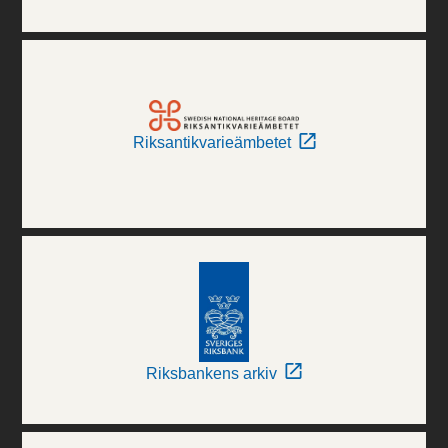
Riksantikvarieämbetet
Riksbankens arkiv