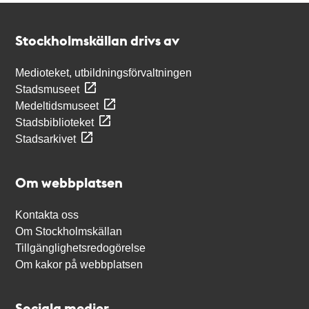
Kontakt
Stockholmskällan
Stockholmskällan drivs av
Medioteket, utbildningsförvaltningen
Stadsmuseet
Medeltidsmuseet
Stadsbiblioteket
Stadsarkivet
Om webbplatsen
Kontakta oss
Om Stockholmskällan
Tillgänglighetsredogörelse
Om kakor på webbplatsen
Sociala medier