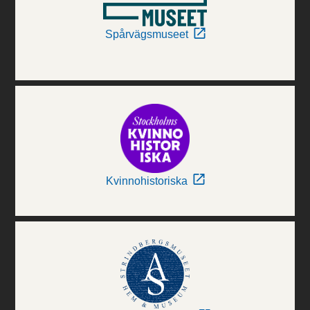
Spårvägsmuseet
Kvinnohistoriska