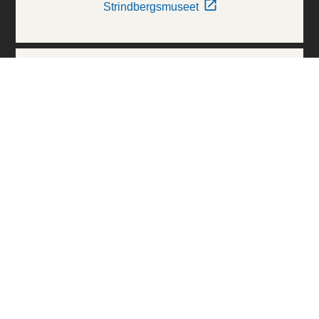
Strindbergsmuseet
Thielska Galleriet
Världskulturmuseerna