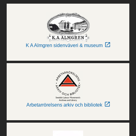
K A Almgren sidenväveri & museum
Arbetarrörelsens arkiv och bibliotek