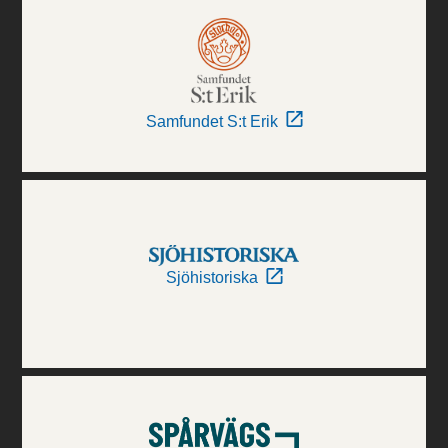
Samfundet S:t Erik
Sjöhistoriska