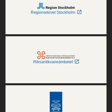
Regionarkivet Stockholm
Riksantikvarieämbetet