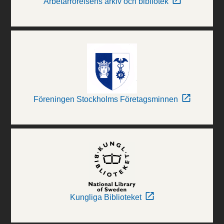
Arbetarrörelsens arkiv och bibliotek
Föreningen Stockholms Företagsminnen
Kungliga Biblioteket