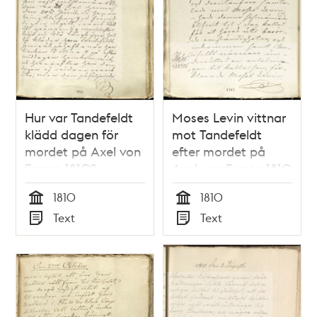
Hur var Tandefeldt
Moses Levin vittnar
klädd dagen för
mot Tandefeldt
mordet på Axel von
efter mordet på
Fersen 1810?
Axel von Fersen 1810
1810
1810
Tid
Tid
Text
Text
Typ
Typ