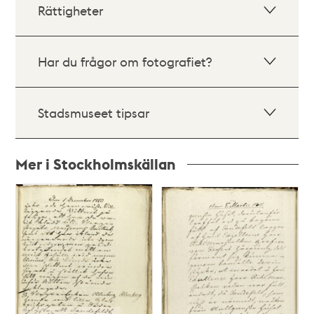
Rättigheter
Har du frågor om fotografiet?
Stadsmuseet tipsar
Mer i Stockholmskällan
Relaterade
poster
och
teman