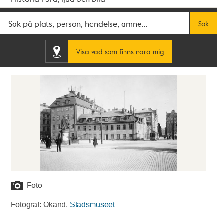
Fritextsök
Sök
Visa vad som finns nära mig
Foto
Fotograf: Okänd.
Stadsmuseet