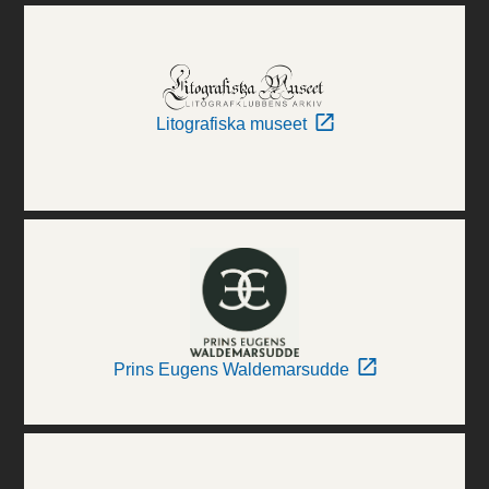
Litografiska museet
Prins Eugens Waldemarsudde