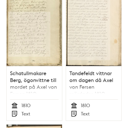
Schatullmakare
Tandefeldt vittnar
Berg, ögonvittne till
om dagen då Axel
mordet på Axel von
von Fersen
Fersen 1810
mördades 1810
1810
1810
Tid
Tid
Text
Text
Typ
Typ