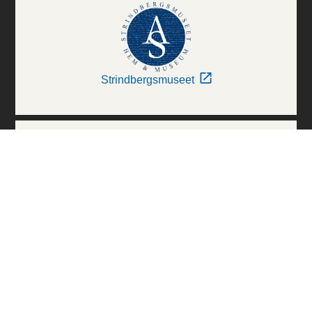
Strindbergsmuseet
Thielska Galleriet