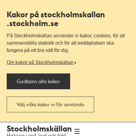
Kakor på stockholmskallan
.stockholm.se
På Stockholmskällan använder vi kakor, cookies, för att
sammanställa statistik och för att webbplatsen ska
fungera på ett bra sätt för dig.
Om kakor på Stockholmskällan
Godkänn alla kakor
Välj vilka kakor vi får använda
Till
Till
Stockholmskällan
navigationen
huvudinnehållet
Historia i ord, ljud och bild