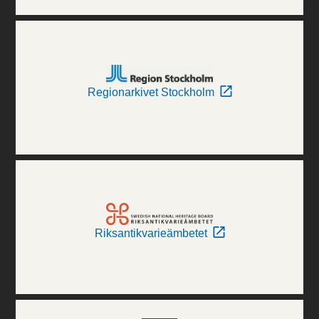
Regionarkivet Stockholm
Riksantikvarieämbetet