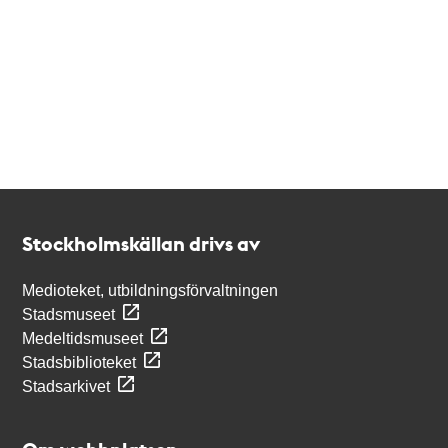
Kontakt
Stockholmskällan
Stockholmskällan drivs av
Medioteket, utbildningsförvaltningen
Stadsmuseet
Medeltidsmuseet
Stadsbiblioteket
Stadsarkivet