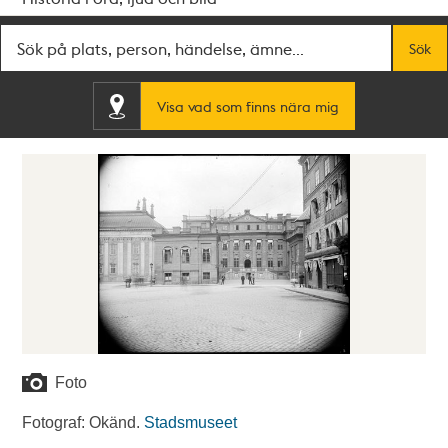
Fritextsök
Sök
Visa vad som finns nära mig
Foto
Fotograf: Okänd.
Stadsmuseet