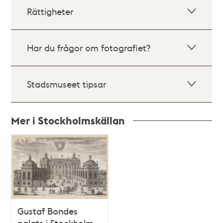
Rättigheter
Har du frågor om fotografiet?
Stadsmuseet tipsar
Mer i Stockholmskällan
Relaterade
poster
och
teman
Gustaf Bondes
palats i Stockholm