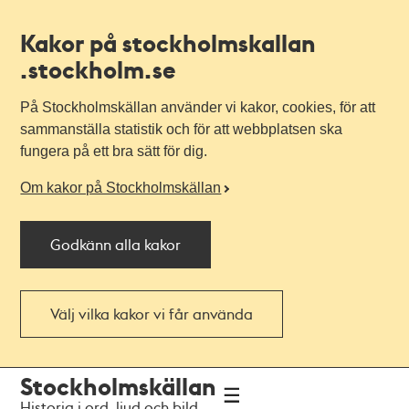
Kakor på stockholmskallan
.stockholm.se
På Stockholmskällan använder vi kakor, cookies, för att
sammanställa statistik och för att webbplatsen ska
fungera på ett bra sätt för dig.
Om kakor på Stockholmskällan
Godkänn alla kakor
Välj vilka kakor vi får använda
Till
Till
Stockholmskällan
navigationen
huvudinnehållet
Historia i ord, ljud och bild