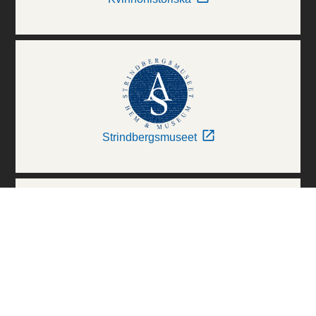
Strindbergsmuseet
Thielska Galleriet