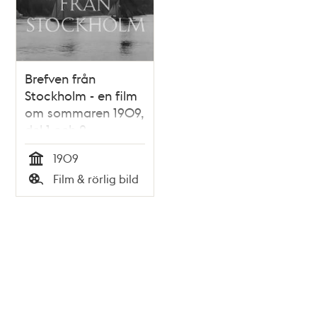
Brefven från
Stockholm - en film
om sommaren 1909,
del 1 och 2
1909
Tid
Film & rörlig bild
Typ