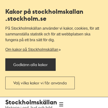
Kakor på stockholmskallan
.stockholm.se
På Stockholmskällan använder vi kakor, cookies, för att
sammanställa statistik och för att webbplatsen ska
fungera på ett bra sätt för dig.
Om kakor på Stockholmskällan
Godkänn alla kakor
Välj vilka kakor vi får använda
Till
Till
Stockholmskällan
navigationen
huvudinnehållet
Historia i ord, ljud och bild