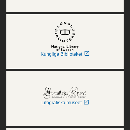
Kungliga Biblioteket
Litografiska museet