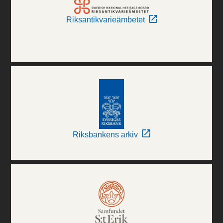
Riksantikvarieämbetet
Riksbankens arkiv