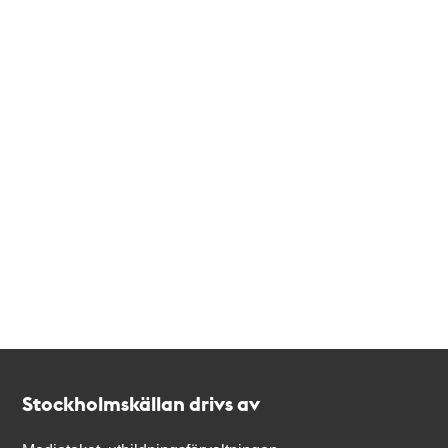
Kontakt
Stockholmskällan
Stockholmskällan drivs av