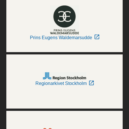
Prins Eugens Waldemarsudde
Regionarkivet Stockholm