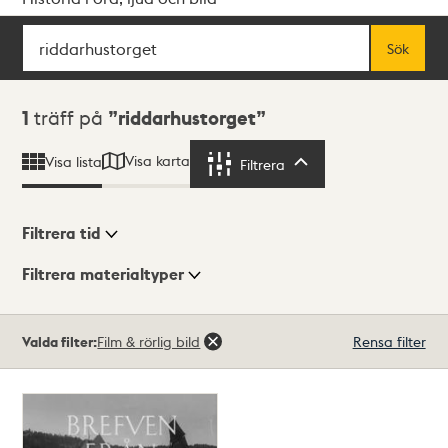
Sök
Fritextsök
Sök
Sökresultat
1
träff på
riddarhustorget
Visa karta
Visa lista
Filtrera
Filtrera
Filtrera tid
Filtrera materialtyper
Visningsläge
Totalt
Valda filter:
Film & rörlig bild
Rensa filter
1
träffar
Lista
Karta