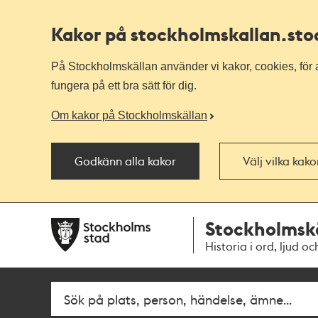
Kakor på stockholmskallan
.st
På Stockholmskällan använder vi kakor, cookies, för a
fungera på ett bra sätt för dig.
Om kakor på Stockholmskällan
Godkänn alla kakor
Välj vilka kak
Till
Till
Stockholmsk
navigationen
huvudinnehållet
Historia i ord, ljud oc
Fritextsök