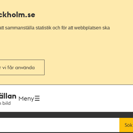
ockholm.se
tt sammanställa statistik och för att webbplatsen ska
or vi får använda
ällan
Meny
h bild
Sök