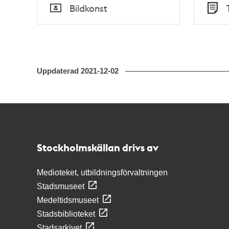
Tid
Tid
Bildkonst
Typ
Typ
Uppdaterad
2021-12-02
Kontakt
Stockholmskällan
Stockholmskällan drivs av
Medioteket, utbildningsförvaltningen
Stadsmuseet
Medeltidsmuseet
Stadsbiblioteket
Stadsarkivet