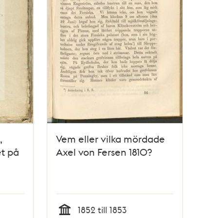
,
Vem eller vilka mördade
et på
Axel von Fersen 1810?
1852 till 1853