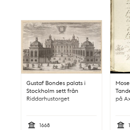
Gustaf Bondes palats i
Moses
Stockholm sett från
Tande
Riddarhustorget
på Ax
1668