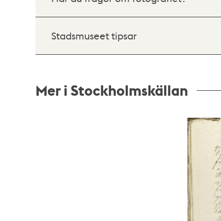
Stadsmuseet tipsar
Mer i Stockholmskällan
Relaterade
poster
och
teman