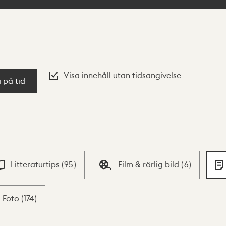
Visa innehåll utan tidsangivelse
a på tid
Litteraturtips
(
95
)
Film & rörlig bild
(
6
)
Foto
(
174
)