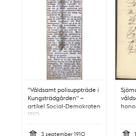
"Våldsamt polisuppträde i
Sjöma
Kungsträdgården" –
vålds
artikel Social-Demokraten
honom
1910
3 september 1910