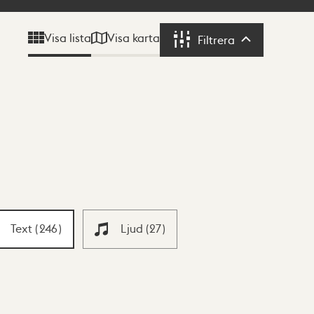
Visa karta
Visa lista
Filtrera
Filtrera
Text
(
246
)
Ljud
(
27
)