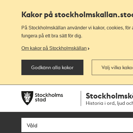
Kakor på stockholmskallan
.st
På Stockholmskällan använder vi kakor, cookies, för a
fungera på ett bra sätt för dig.
Om kakor på Stockholmskällan
Godkänn alla kakor
Välj vilka kak
Till
Till
Stockholmsk
navigationen
huvudinnehållet
Historia i ord, ljud oc
Sök
Fritextsök