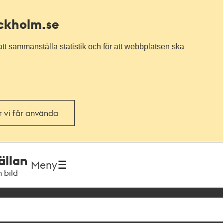
ockholm.se
tt sammanställa statistik och för att webbplatsen ska
or vi får använda
ällan
Meny
h bild