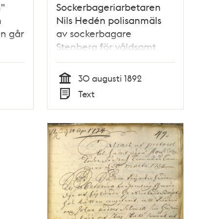
n"
Sockerbageriarbetaren
n
Nils Hedén polisanmäls
n går
av sockerbagare
Stenberg för våldsamt
uppträdande 1892
30 augusti 1892
Tid
Text
Typ