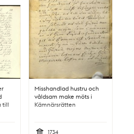
er
Misshandlad hustru och
d
våldsam make möts i
till
Kämnärsrätten
1734