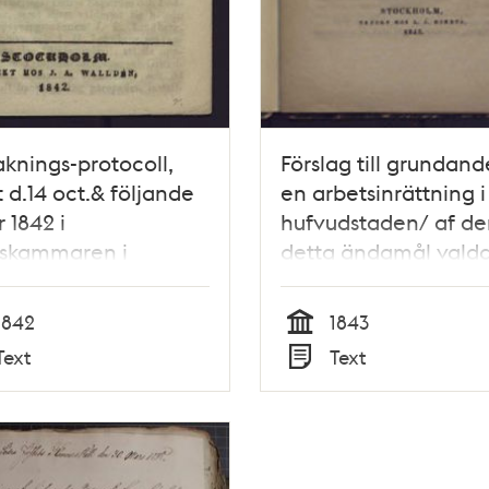
knings-protocoll,
Förslag till grundand
t d.14 oct.& följande
en arbetsinrättning i
 1842 i
hufvudstaden/ af de
iskammaren i
detta ändamål vald
holm, rörande ett
komité
samnt uppträde på
1842
1843
ns källare.
Tid
Text
Text
Typ