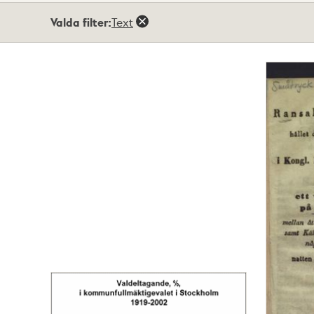
Totalt
Valda filter:
Text
246
träffar