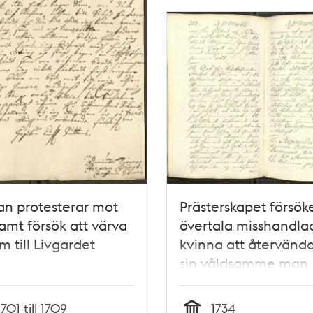
n protesterar mot
Prästerskapet försök
amt försök att värva
övertala misshandla
 till Livgardet
kvinna att återvända 
sin våldsamme man
1701 till 1709
1734