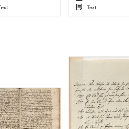
Tid
Text
Text
Typ