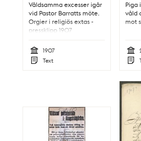
Våldsamma excesser igår
Piga 
vid Pastor Barratts möte.
våld 
Orgier i religiös extas -
mot 
pressklipp 1907
1907
Tid
Tid
Text
Typ
Typ