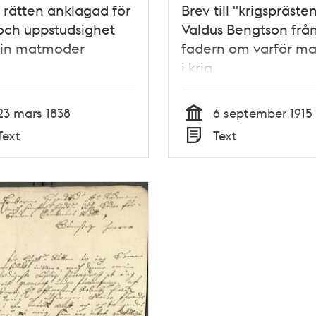
i rätten anklagad för
Brev till "krigspräste
och uppstudsighet
Valdus Bengtson frå
sin matmoder
fadern om varför ma
i krig
23 mars 1838
6 september 1915
Tid
Text
Text
Typ