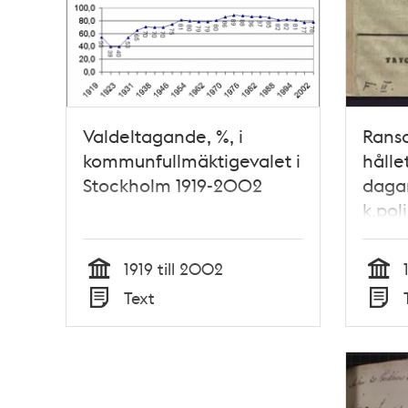
Valdeltagande, %, i
Ransa
kommunfullmäktigevalet i
hålle
Stockholm 1919-2002
dagar
k.pol
Stock
våld
1919 till 2002
Malme
Tid
Tid
Text
Typ
Typ