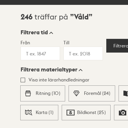
246
Våld
träffar på
Sökresultat
Filtrera tid
Från
Till
Visningsläge
Filtrer
Filtrera materialtyper
Lista
Karta
Visa inte lärarhandledningar
Ritning
(
10
)
Föremål
(
24
)
Karta
(
1
)
Bildkonst
(
25
)