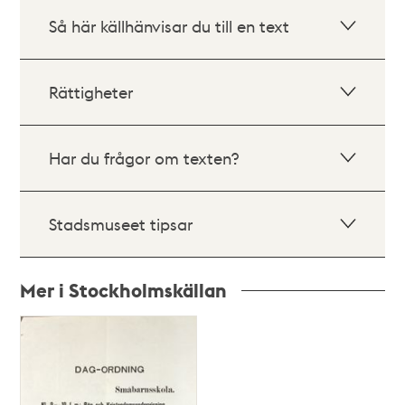
Så här källhänvisar du till en text
Rättigheter
Har du frågor om texten?
Stadsmuseet tipsar
Mer i Stockholmskällan
Relaterade
poster
och
teman