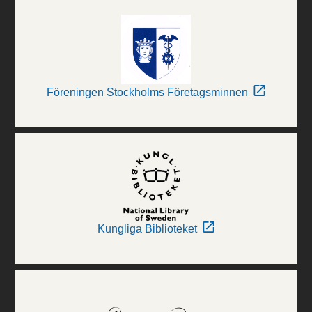
Föreningen Stockholms Företagsminnen
Kungliga Biblioteket