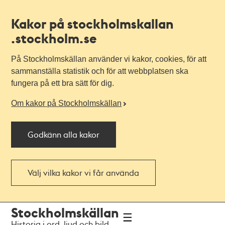
Kakor på stockholmskallan
.stockholm.se
På Stockholmskällan använder vi kakor, cookies, för att
sammanställa statistik och för att webbplatsen ska
fungera på ett bra sätt för dig.
Om kakor på Stockholmskällan
Godkänn alla kakor
Välj vilka kakor vi får använda
Till
Till
Stockholmskällan
navigationen
huvudinnehållet
Historia i ord, ljud och bild