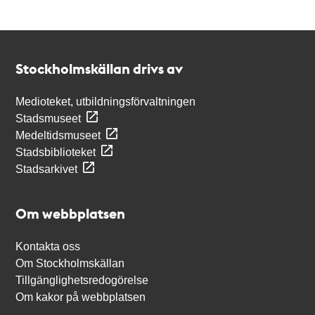
Kontakt
Stockholmskällan
Stockholmskällan drivs av
Medioteket, utbildningsförvaltningen
Stadsmuseet
Medeltidsmuseet
Stadsbiblioteket
Stadsarkivet
Om webbplatsen
Kontakta oss
Om Stockholmskällan
Tillgänglighetsredogörelse
Om kakor på webbplatsen