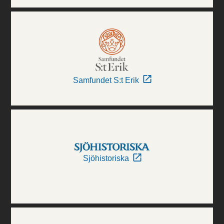
Samfundet S:t Erik
Sjöhistoriska