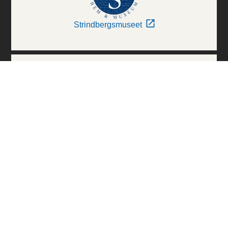
Strindbergsmuseet
Thielska Galleriet
Världskulturmuseerna