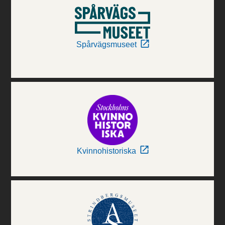
Spårvägsmuseet
Kvinnohistoriska