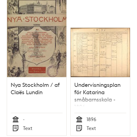
Nya Stockholm / af
Undervisningsplan
Claës Lundin
för Katarina
småbarnsskola -
1896
-
1896
Tid
Tid
Text
Text
Typ
Typ