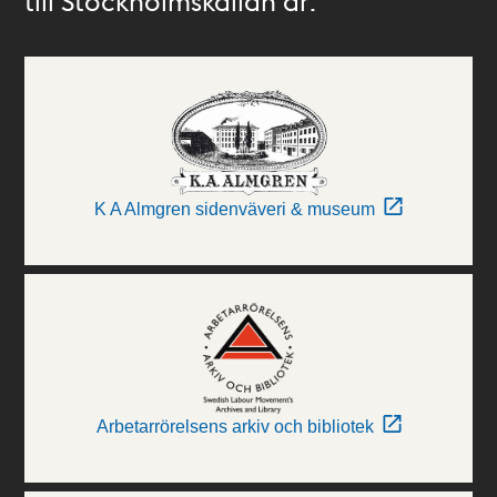
till Stockholmskällan är:
K A Almgren sidenväveri & museum
Arbetarrörelsens arkiv och bibliotek