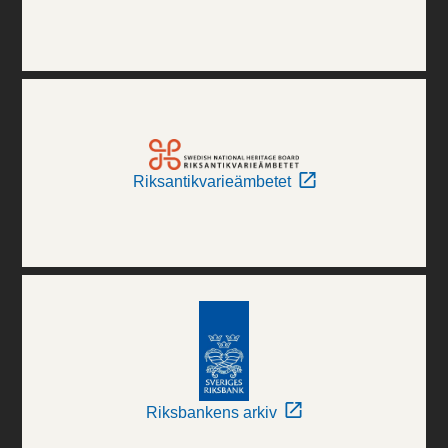
Riksantikvarieämbetet
Riksbankens arkiv