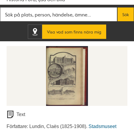
Fritextsök
Sök
Visa vad som finns nära mig
Text
Författare: Lundin, Claës (1825-1908).
Stadsmuseet