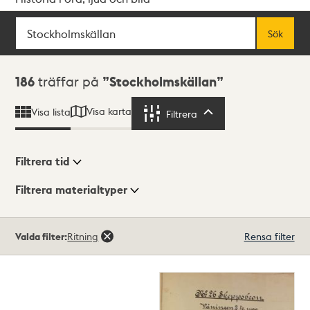
Sök
Fritextsök
Sök
Sökresultat
186
träffar på
Stockholmskällan
Visa karta
Visa lista
Filtrera
Filtrera
Filtrera tid
Filtrera materialtyper
Visningsläge
Totalt
Valda filter:
Ritning
Rensa filter
186
träffar
Lista
Karta