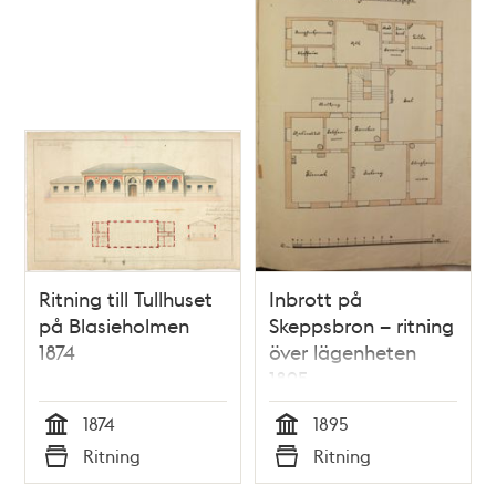
Ritning till Tullhuset
Inbrott på
på Blasieholmen
Skeppsbron – ritning
1874
över lägenheten
1895
1874
1895
Tid
Tid
Ritning
Ritning
Typ
Typ