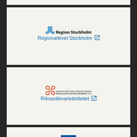
Regionarkivet Stockholm
Riksantikvarieämbetet