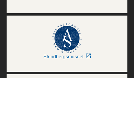
Strindbergsmuseet
Thielska Galleriet