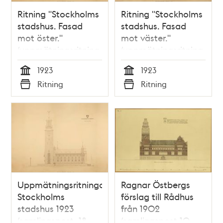
Ritning "Stockholms
Ritning "Stockholms
stadshus. Fasad
stadshus. Fasad
mot öster."
mot väster."
(uppmätningsritning
(uppmätningsritning
1923)
1923)
1923
1923
Tid
Tid
Ritning
Ritning
Typ
Typ
Uppmätningsritningar
Ragnar Östbergs
Stockholms
förslag till Rådhus
stadshus 1923
från 1902
(samlingspost, 18
(samlingspost 10