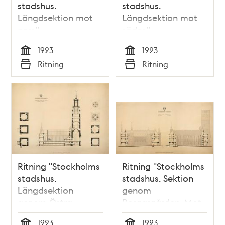
stadshus.
stadshus.
Längdsektion mot
Längdsektion mot
norr."
söder."
(uppmätningsritning
(uppmätningsritning
1923
1923
1923)
1923)
Tid
Tid
Ritning
Ritning
Typ
Typ
Ritning "Stockholms
Ritning "Stockholms
stadshus.
stadshus. Sektion
Längdsektion
genom
genom Östra
Borgargården. Mot
längan. Planer av
väster. Mot öster."
1923
1923