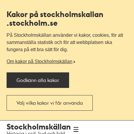
Kakor på stockholmskallan
.stockholm.se
På Stockholmskällan använder vi kakor, cookies, för att
sammanställa statistik och för att webbplatsen ska
fungera på ett bra sätt för dig.
Om kakor på Stockholmskällan
Godkänn alla kakor
Välj vilka kakor vi får använda
Till
Till
Stockholmskällan
navigationen
huvudinnehållet
Historia i ord, ljud och bild