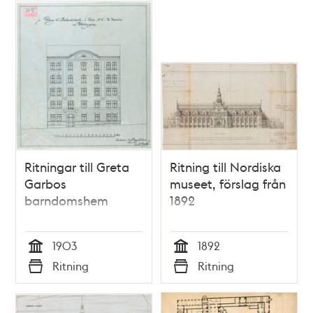
Ritningar till Greta
Ritning till Nordiska
Garbos
museet, förslag från
barndomshem
1892
1903
1892
Tid
Tid
Ritning
Ritning
Typ
Typ