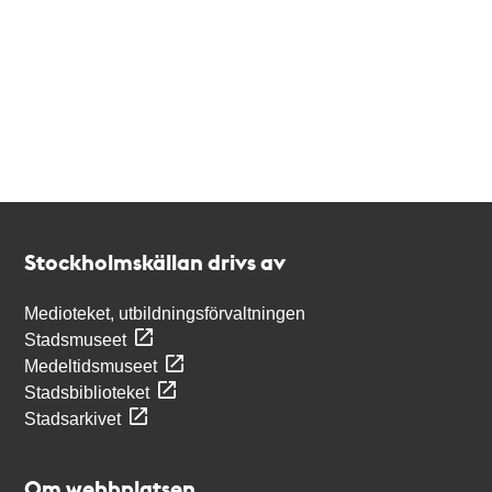
Kontakt
Stockholmskällan
Stockholmskällan drivs av
Medioteket, utbildningsförvaltningen
Stadsmuseet
Medeltidsmuseet
Stadsbiblioteket
Stadsarkivet
Om webbplatsen