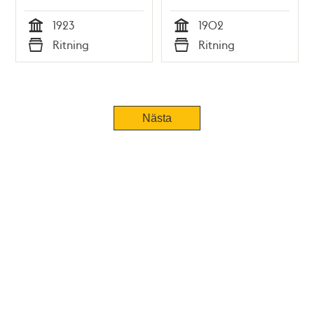
ritningar)
ritningar)
1923
1902
Tid
Tid
Ritning
Ritning
Typ
Typ
Nästa