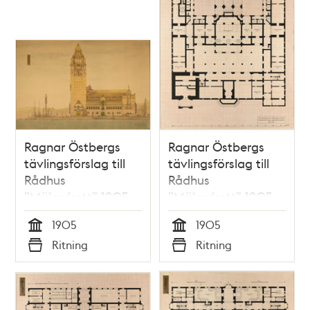
Ragnar Östbergs
Ragnar Östbergs
tävlingsförslag till
tävlingsförslag till
Rådhus
Rådhus
”Mälardrott” 1905
”Mälardrott” 1905,
(samlingspost 23
planritning
1905
1905
ritningar)
källarvåning
Tid
Tid
Ritning
Ritning
Typ
Typ