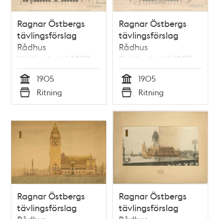
Ragnar Östbergs
Ragnar Östbergs
tävlingsförslag
tävlingsförslag
Rådhus
Rådhus
”Mälardrott” 1905,
”Mälardrott” 1905,
fasad mot söder
fasad mot väster
1905
1905
Tid
Tid
Ritning
Ritning
Typ
Typ
Ragnar Östbergs
Ragnar Östbergs
tävlingsförslag
tävlingsförslag