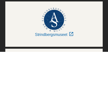
Strindbergsmuseet
Thielska Galleriet