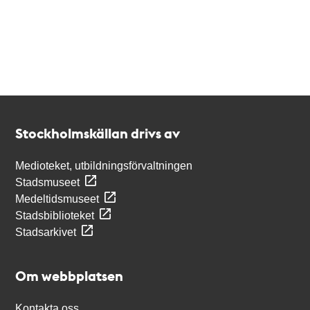
Kontakt
Stockholmskällan
Stockholmskällan drivs av
Medioteket, utbildningsförvaltningen
Stadsmuseet
Medeltidsmuseet
Stadsbiblioteket
Stadsarkivet
Om webbplatsen
Kontakta oss