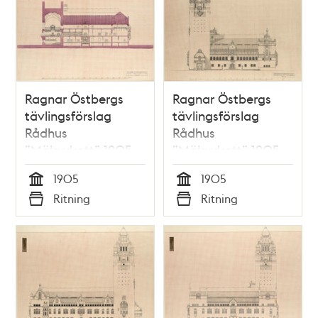
Ragnar Östbergs
Ragnar Östbergs
tävlingsförslag
tävlingsförslag
Rådhus
Rådhus
”Mälardrott” 1905,
”Mälardrott” 1905,
sektionsritning E–F
fasad mot öster
1905
1905
Tid
Tid
Ritning
Ritning
Typ
Typ