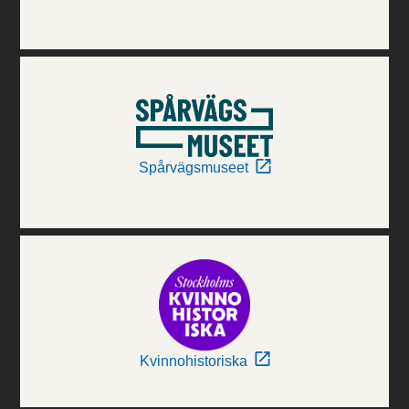
Spårvägsmuseet
Kvinnohistoriska