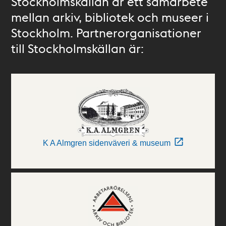
Stockholmskällan är ett samarbete
mellan arkiv, bibliotek och museer i
Stockholm. Partnerorganisationer
till Stockholmskällan är:
K A Almgren sidenväveri & museum