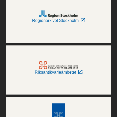
Regionarkivet Stockholm
Riksantikvarieämbetet