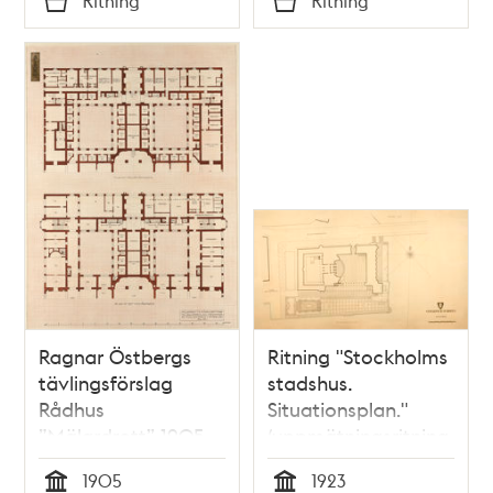
Ritning
Ritning
Typ
Typ
Ragnar Östbergs
Ritning "Stockholms
tävlingsförslag
stadshus.
Rådhus
Situationsplan."
”Mälardrott” 1905,
(uppmätningsritning
tillägg fullständigt
1923)
1905
1923
fängelse, plan