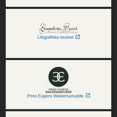
Litografiska museet
Prins Eugens Waldemarsudde