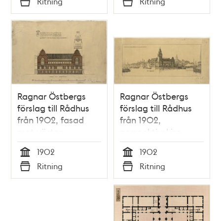
Ritning
Ritning
Typ
Typ
Ragnar Östbergs
Ragnar Östbergs
förslag till Rådhus
förslag till Rådhus
från 1902, fasad
från 1902,
mot väster
perspektivskiss
1902
1902
Tid
Tid
Ritning
Ritning
Typ
Typ