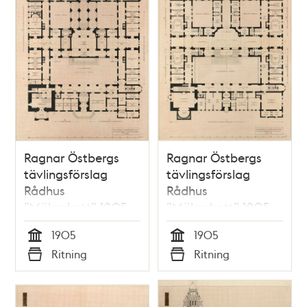
Ragnar Östbergs
Ragnar Östbergs
tävlingsförslag
tävlingsförslag
Rådhus
Rådhus
”Mälardrott” 1905,
”Mälardrott” 1905,
planritning
planritning 1 tr.
1905
1905
bottenvåning
Tid
Tid
Ritning
Ritning
Typ
Typ