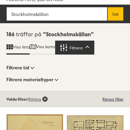
Sök
Fritextsök
Sök
Sökresultat
186
träffar på
Stockholmskällan
Visa karta
Visa lista
Filtrera
Filtrera
Filtrera tid
Filtrera materialtyper
Visningsläge
Totalt
Valda filter:
Ritning
Rensa filter
186
träffar
Lista
Karta