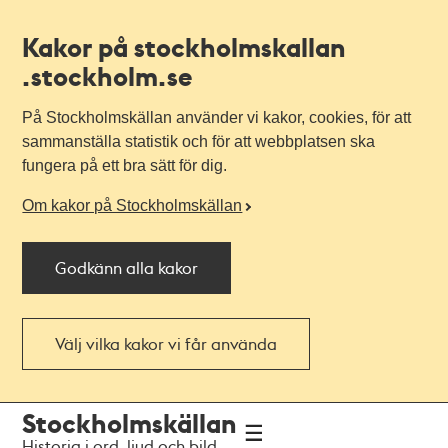
Kakor på stockholmskallan
.stockholm.se
På Stockholmskällan använder vi kakor, cookies, för att
sammanställa statistik och för att webbplatsen ska
fungera på ett bra sätt för dig.
Om kakor på Stockholmskällan
Godkänn alla kakor
Välj vilka kakor vi får använda
Till
Till
Stockholmskällan
navigationen
huvudinnehållet
Historia i ord, ljud och bild