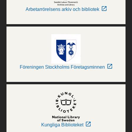
Arbetarrörelsens arkiv och bibliotek
Föreningen Stockholms Företagsminnen
Kungliga Biblioteket