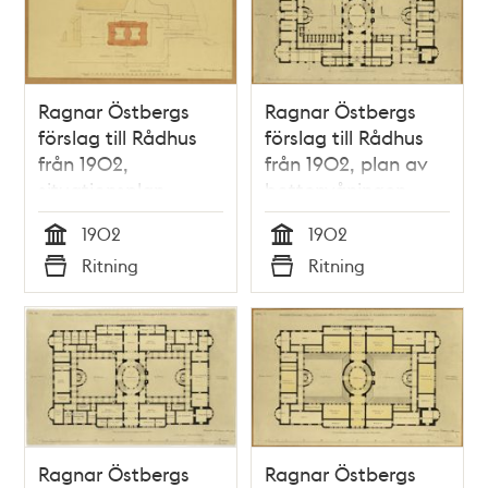
Ragnar Östbergs
Ragnar Östbergs
förslag till Rådhus
förslag till Rådhus
från 1902,
från 1902, plan av
situationsplan
bottenvåningen
1902
1902
Tid
Tid
Ritning
Ritning
Typ
Typ
Ragnar Östbergs
Ragnar Östbergs