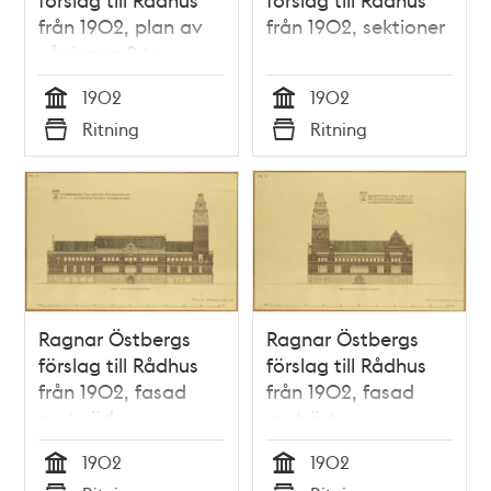
från 1902, plan av
från 1902, sektioner
våningen 2 tr.
1902
1902
Tid
Tid
Ritning
Ritning
Typ
Typ
Ragnar Östbergs
Ragnar Östbergs
förslag till Rådhus
förslag till Rådhus
från 1902, fasad
från 1902, fasad
mot söder
mot öster
1902
1902
Tid
Tid