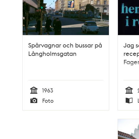
Spårvagnar och bussar på
Jag s
Långholmsgatan
recep
Fage
1963
Tid
Tid
Foto
Typ
Typ