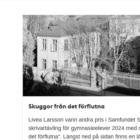
Totalt
29
träffar
Skuggor från det förflutna
Livea Larsson vann andra pris i Samfundet S
skrivartävling för gymnasieelever 2024 med 
det förflutna". Längst ned på sidan finns en l