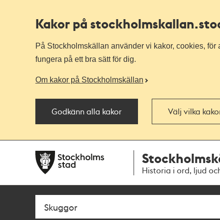
Kakor på stockholmskallan
.st
På Stockholmskällan använder vi kakor, cookies, för a
fungera på ett bra sätt för dig.
Om kakor på Stockholmskällan
Godkänn alla kakor
Välj vilka kak
Till
Till
Stockholmsk
navigationen
huvudinnehållet
Historia i ord, ljud oc
Sök
Fritextsök