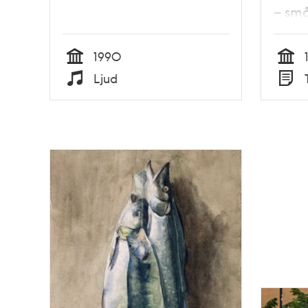
– sm
1990
Tid
Tid
Ljud
Typ
Typ