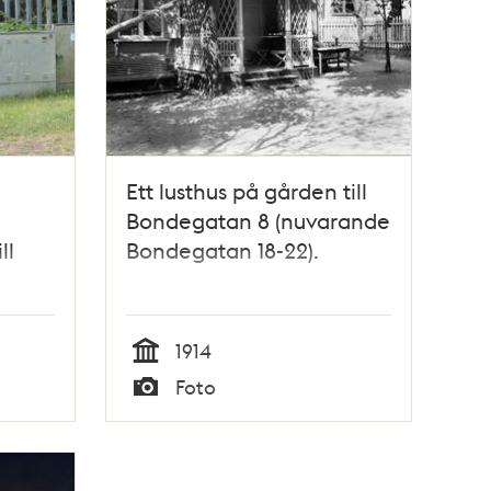
Ett lusthus på gården till
Bondegatan 8 (nuvarande
ll
Bondegatan 18-22).
1914
Tid
Foto
Typ