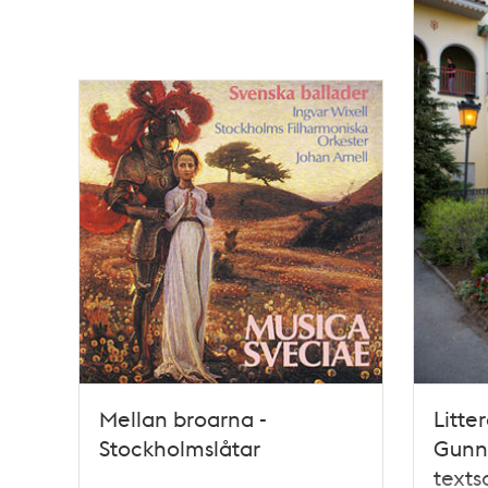
Mellan broarna -
Litter
Stockholmslåtar
Gunna
text