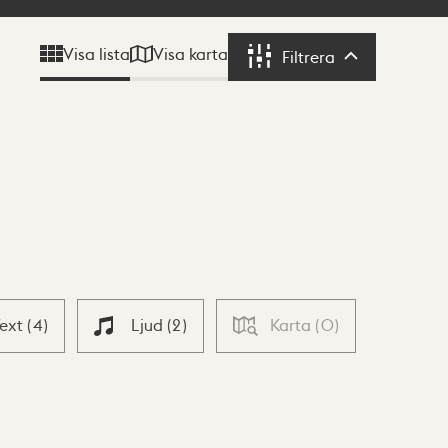
Visa karta
Visa lista
Filtrera
Filtrera
Text
(
4
)
Ljud
(
2
)
Karta
(
0
)