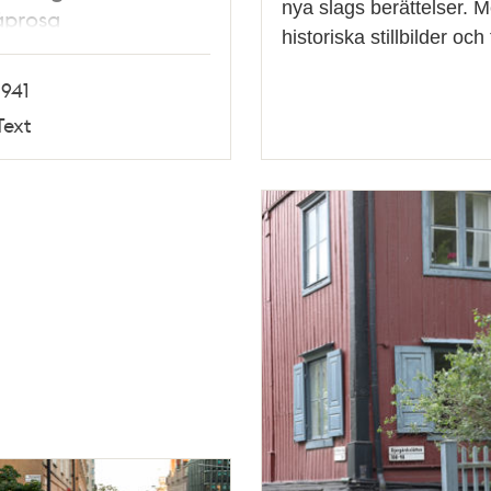
nya slags berättelser. Me
åprosa
historiska stillbilder oc
1941
Text