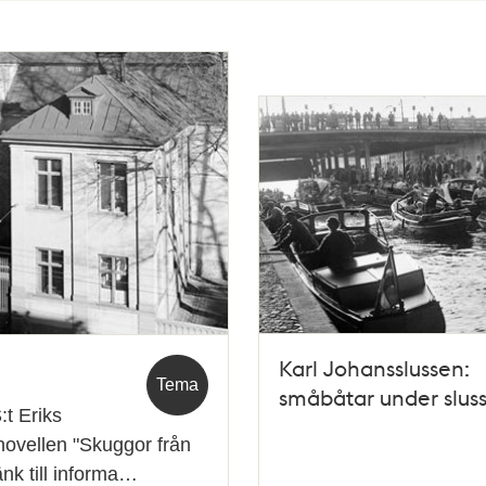
Karl Johansslussen:
Tema
småbåtar under sluss
:t Eriks
novellen "Skuggor från
änk till informa…