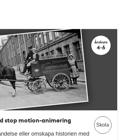
Årskurs
4-6
ed stop motion-animering
Skola
ändelse eller omskapa historien med