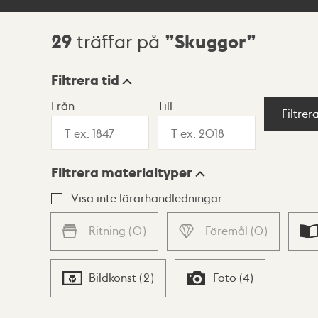
29
Skuggor
träffar på
Sökresultat
Filtrera tid
Från
Till
Visningsläge
Filtrer
Filtrera materialtyper
Lista
Karta
Visa inte lärarhandledningar
Ritning
(
0
)
Föremål
(
0
)
Bildkonst
(
2
)
Foto
(
4
)