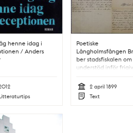
åg henne idag i
Poetiske
tionen / Anders
Långholmsfången Br
r
ber stadsfiskalen om
understöd inför frigi
2012
2 april 1899
Tid
Litteraturtips
Text
Typ