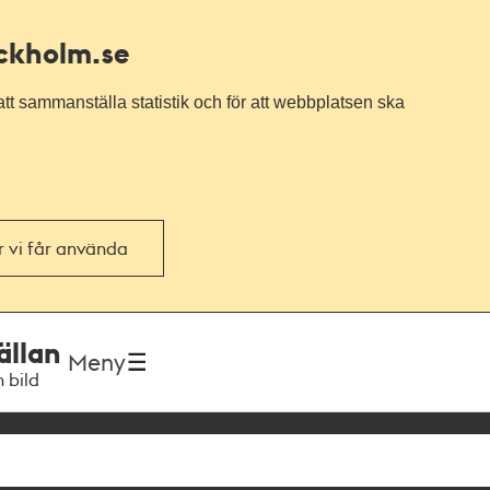
ockholm.se
tt sammanställa statistik och för att webbplatsen ska
or vi får använda
ällan
Meny
h bild