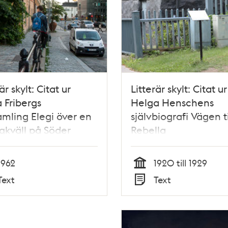
är skylt: Citat ur
Litterär skylt: Citat ur
 Fribergs
Helga Henschens
amling Elegi över en
självbiografi Vägen ti
gkväll på Söder
Rebella
1962
1920 till 1929
Tid
Text
Text
Typ