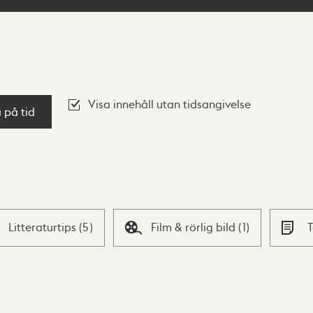
Visa innehåll utan tidsangivelse
a på tid
Litteraturtips
(
5
)
Film & rörlig bild
(
1
)