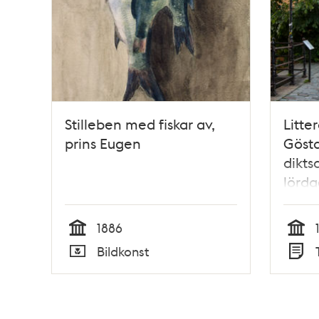
Stilleben med fiskar av,
Litter
prins Eugen
Gösta
dikts
lörda
1886
Tid
Tid
Bildkonst
Typ
Typ