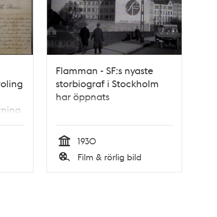
Flamman - SF:s nyaste
oling
storbiograf i Stockholm
har öppnats
vning
1930
Tid
Film & rörlig bild
Typ