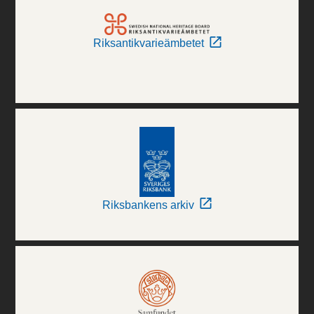
Riksantikvarieämbetet
Riksbankens arkiv