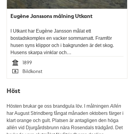
Eugène Janssons målning Utkant
I Utkant har Eugène Jansson målat ett
bostadskomplex en vacker sommarnatt. Framför
husen syns klippor och i bakgrunden är det skog.
Husens skarpa vinklar och…
1899
Tid
Bildkonst
Typ
Höst
Hösten brukar ge oss brandgula löv. I målningen
Allén
har August Strindberg fångat månaden oktobers färger i
klart orange och gult. Platsen är antagligen den höga
allén vid Djurgårdsbrunn nära Rosendals trädgård. Det