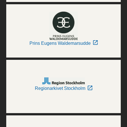
Prins Eugens Waldemarsudde
Regionarkivet Stockholm