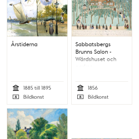
Årstiderna
Sabbatsbergs
Brunns Salon -
Wärdshuset och
parken
1885 till 1895
1856
Tid
Tid
Bildkonst
Bildkonst
Typ
Typ