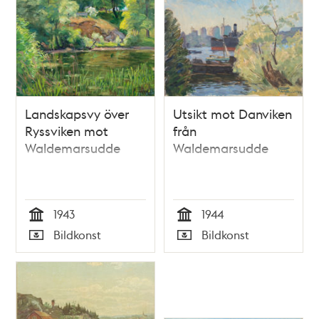
Landskapsvy över
Utsikt mot Danviken
Ryssviken mot
från
Waldemarsudde
Waldemarsudde
1943
1944
Tid
Tid
Bildkonst
Bildkonst
Typ
Typ