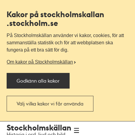
Kakor på stockholmskallan
.stockholm.se
På Stockholmskällan använder vi kakor, cookies, för att
sammanställa statistik och för att webbplatsen ska
fungera på ett bra sätt för dig.
Om kakor på Stockholmskällan
Godkänn alla kakor
Välj vilka kakor vi får använda
Till
Till
Stockholmskällan
navigationen
huvudinnehållet
Historia i ord, ljud och bild