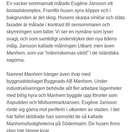
En vacker sommarnatt målade Eugène Jansson ett
bostadskomplex. Framför husen syns klippor och i
bakgrunden är det skog. Husens skarpa vinklar och släta
fasader är målade i kontrast till sensommaren och
skymningen som faller. Vi ser en nymåne som lyser
svagt, och som samtidigt understryker den nya tidens
intåg. Jansson kallade målningen
Utkant
, men även
Manhem
, som var ”människornas värld” i de isländska
sagorna.
Namnet
Manhem
hänger även ihop med
byggnadsbolaget Byggnads AB Manhem. Under
industrialiseringen behövde allt fler arbetare lägenheter
med billig hyra och Manhem byggde upp förorter som
Aspudden och Midsommarkransen. Eugène Jansson
rörde sig gärna mot periferin i utkanten av staden. I det
här fallet skildrade han sannolikt de så kallade
Manhemsfastigheterna på Södermalm. De husen finns
idag inte längre kvar.