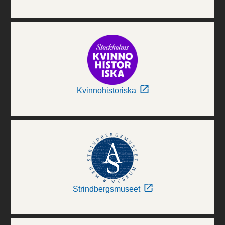
Kvinnohistoriska
Strindbergsmuseet