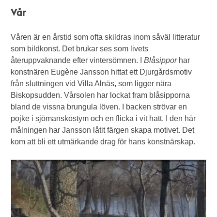
Vår
Våren är en årstid som ofta skildras inom såväl litteratur
som bildkonst. Det brukar ses som livets
återuppvaknande efter vintersömnen. I
Blåsippor
har
konstnären Eugène Jansson hittat ett Djurgårdsmotiv
från sluttningen vid Villa Alnäs, som ligger nära
Biskopsudden. Vårsolen har lockat fram blåsipporna
bland de vissna brungula löven. I backen strövar en
pojke i sjömanskostym och en flicka i vit hatt. I den här
målningen har Jansson låtit färgen skapa motivet. Det
kom att bli ett utmärkande drag för hans konstnärskap.