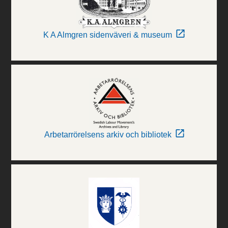
K A Almgren sidenväveri & museum
Arbetarrörelsens arkiv och bibliotek