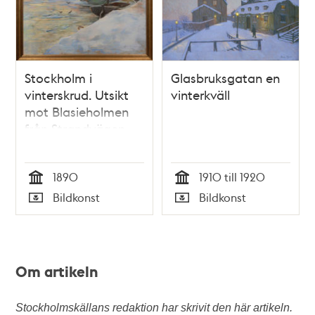
Stockholm i
Glasbruksgatan en
vinterskrud. Utsikt
vinterkväll
mot Blasieholmen
från Strandvägen
1890
1910 till 1920
Tid
Tid
Bildkonst
Bildkonst
Typ
Typ
Om artikeln
Stockholmskällans redaktion har skrivit den här artikeln.