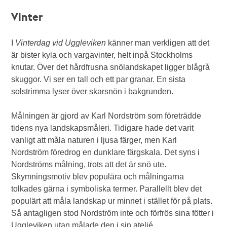
Vinter
I
Vinterdag vid Uggleviken
känner man verkligen att det
är bister kyla och vargavinter, helt inpå Stockholms
knutar. Över det hårdfrusna snölandskapet ligger blågrå
skuggor. Vi ser en tall och ett par granar. En sista
solstrimma lyser över skarsnön i bakgrunden.
Målningen är gjord av Karl Nordström som företrädde
tidens nya landskapsmåleri. Tidigare hade det varit
vanligt att måla naturen i ljusa färger, men Karl
Nordström föredrog en dunklare färgskala. Det syns i
Nordströms målning, trots att det är snö ute.
Skymningsmotiv blev populära och målningarna
tolkades gärna i symboliska termer. Parallellt blev det
populärt att måla landskap ur minnet i stället för på plats.
Så antagligen stod Nordström inte och förfrös sina fötter i
Uggleviken utan målade den i sin ateljé.