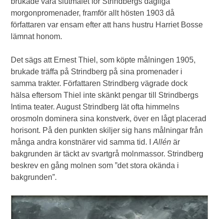
brukade vara slutmålet för Strindbergs dagliga
morgonpromenader, framför allt hösten 1903 då
författaren var ensam efter att hans hustru Harriet Bosse
lämnat honom.
Det sägs att Ernest Thiel, som köpte målningen 1905,
brukade träffa på Strindberg på sina promenader i
samma trakter. Författaren Strindberg vägrade dock
hälsa eftersom Thiel inte skänkt pengar till Strindbergs
Intima teater. August Strindberg lät ofta himmelns
orosmoln dominera sina konstverk, över en lågt placerad
horisont. På den punkten skiljer sig hans målningar från
många andra konstnärer vid samma tid. I
Allén
är
bakgrunden är täckt av svartgrå molnmassor. Strindberg
beskrev en gång molnen som ”det stora okända i
bakgrunden”.