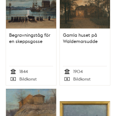
Begravningståg för
Gamla huset på
en skeppsgosse
Waldemarsudde
1844
1904
Tid
Tid
Bildkonst
Bildkonst
Typ
Typ