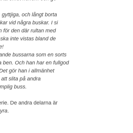
yttjiga, och långt borta
r vid några buskar. I si
en för den där rultan med
ka inte vistas bland de
e!
nde bussarna som en sorts
itna ben. Och han har en fullgod
 Det gör han i allmänhet
 att slita på andra
ämplig buss.
erie. De andra delarna är
 yra
.