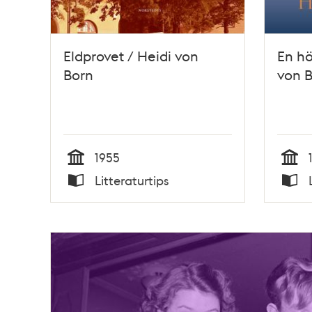
Eldprovet / Heidi von
En hö
Born
von 
1955
Tid
Tid
Litteraturtips
Typ
Typ