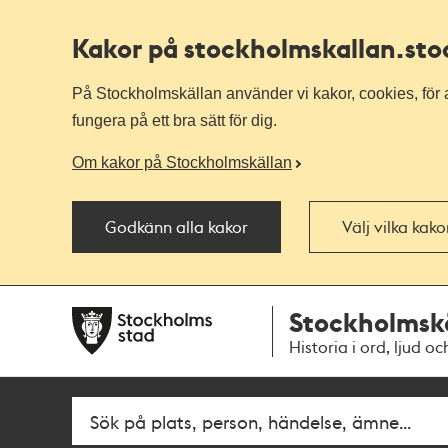
Kakor på stockholmskallan
.st
På Stockholmskällan använder vi kakor, cookies, för a
fungera på ett bra sätt för dig.
Om kakor på Stockholmskällan
Godkänn alla kakor
Välj vilka kak
Till
Till
Stockholmsk
navigationen
huvudinnehållet
Historia i ord, ljud oc
Fritextsök