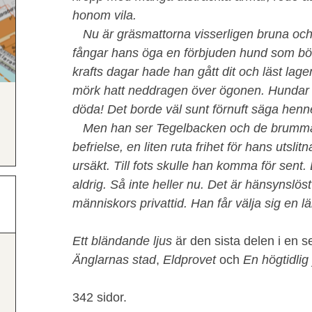
honom vila.
Nu är gräsmattorna visserligen bruna och g
fångar hans öga en förbjuden hund som böka
krafts dagar hade han gått dit och läst lag
mörk hatt neddragen över ögonen. Hundar s
döda! Det borde väl sunt förnuft säga henn
Men han ser Tegelbacken och de brumma
befrielse, en liten ruta frihet för hans utsl
ursäkt. Till fots skulle han komma för sent.
aldrig. Så inte heller nu. Det är hänsynslöst
människors privattid. Han får välja sig en l
Ett bländande ljus
är den sista delen i en s
Änglarnas stad
,
Eldprovet
och
En högtidlig
342 sidor.