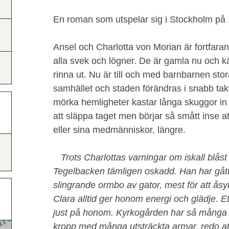
En roman som utspelar sig i Stockholm på 
Ansel och Charlotta von Morian är fortfaran
alla svek och lögner. De är gamla nu och kän
rinna ut. Nu är till och med barnbarnen stor
samhället och staden förändras i snabb tak
mörka hemligheter kastar långa skuggor in i
att släppa taget men börjar så smått inse at
eller sina medmänniskor, längre.
Trots Charlottas varningar om iskall blåst h
Tegelbacken tämligen oskadd. Han har gått 
slingrande ormbo av gator, mest för att å
Clara alltid ger honom energi och glädje. 
just på honom. Kyrkogården har så många
kropp med många utsträckta armar, redo a