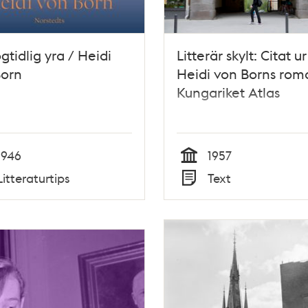
gtidlig yra / Heidi
Litterär skylt: Citat ur
Born
Heidi von Borns rom
Kungariket Atlas
1946
1957
Tid
Litteraturtips
Text
Typ