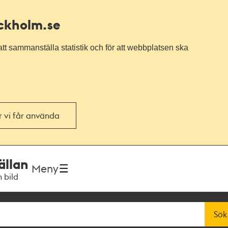
ockholm.se
tt sammanställa statistik och för att webbplatsen ska
or vi får använda
ällan
Meny
h bild
Sök