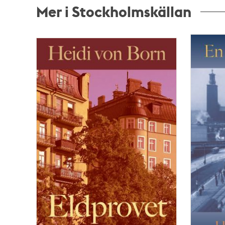
Mer i Stockholmskällan
Relaterade
poster
och
teman