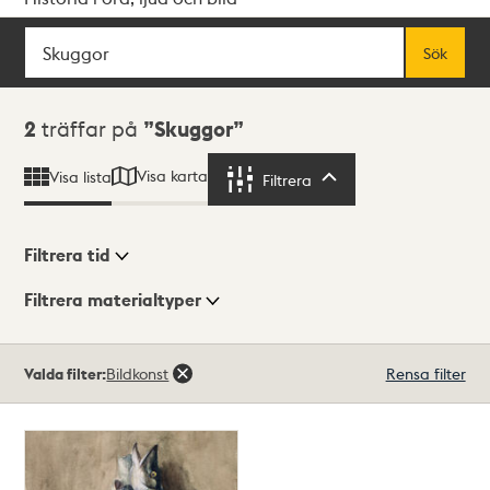
Sök
Fritextsök
Sök
Sökresultat
2
träffar på
Skuggor
Visa karta
Visa lista
Filtrera
Filtrera
Filtrera tid
Filtrera materialtyper
Visningsläge
Totalt
Valda filter:
Bildkonst
Rensa filter
2
träffar
Lista
Karta