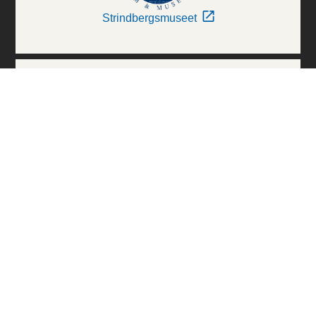
Strindbergsmuseet
Thielska Galleriet
Världskulturmuseerna