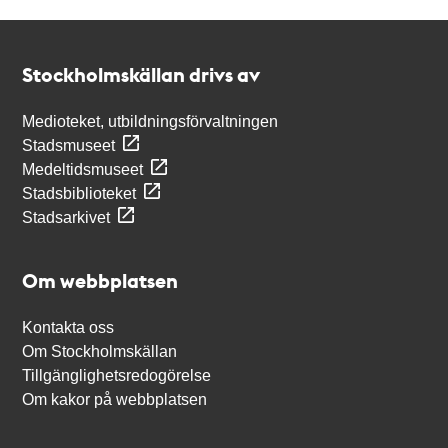
Kontakt
Stockholmskällan
Stockholmskällan drivs av
Medioteket, utbildningsförvaltningen
Stadsmuseet
Medeltidsmuseet
Stadsbiblioteket
Stadsarkivet
Om webbplatsen
Kontakta oss
Om Stockholmskällan
Tillgänglighetsredogörelse
Om kakor på webbplatsen