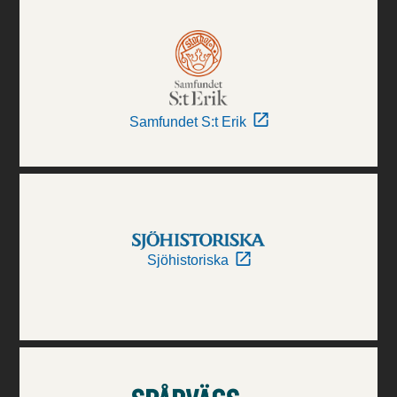
Samfundet S:t Erik
Sjöhistoriska