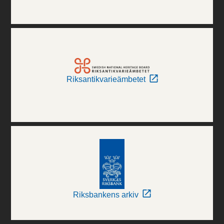
Riksantikvarieämbetet
Riksbankens arkiv