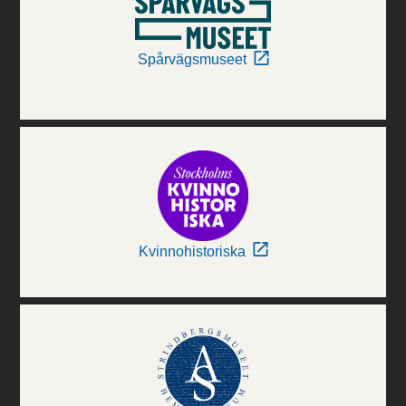
Spårvägsmuseet
Kvinnohistoriska