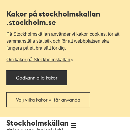
Kakor på stockholmskallan
.stockholm.se
På Stockholmskällan använder vi kakor, cookies, för att
sammanställa statistik och för att webbplatsen ska
fungera på ett bra sätt för dig.
Om kakor på Stockholmskällan
Godkänn alla kakor
Välj vilka kakor vi får använda
Till
Till
Stockholmskällan
navigationen
huvudinnehållet
Historia i ord, ljud och bild