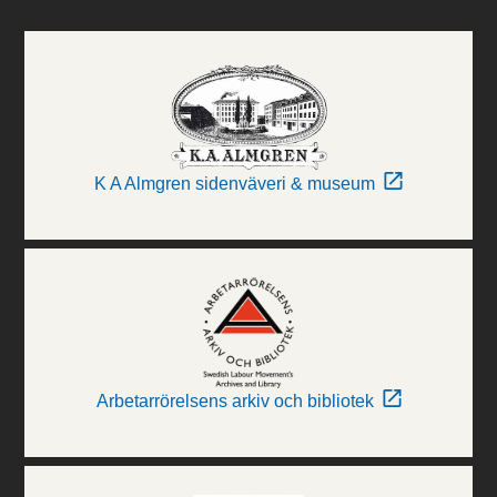
K A Almgren sidenväveri & museum
Arbetarrörelsens arkiv och bibliotek