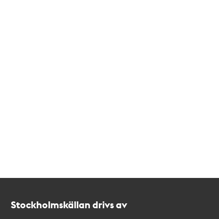
Kontakt
Stockholmskällan
Stockholmskällan drivs av