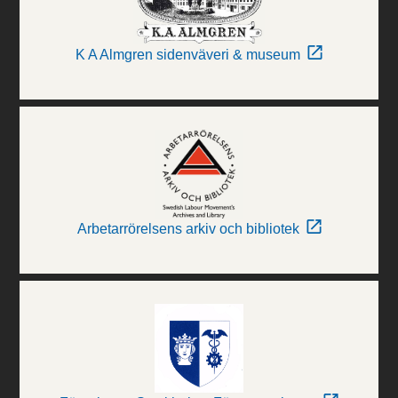
K A Almgren sidenväveri & museum
Arbetarrörelsens arkiv och bibliotek