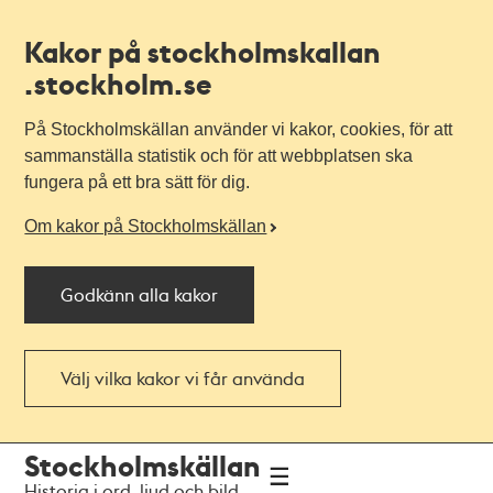
Kakor på stockholmskallan
.stockholm.se
På Stockholmskällan använder vi kakor, cookies, för att
sammanställa statistik och för att webbplatsen ska
fungera på ett bra sätt för dig.
Om kakor på Stockholmskällan
Godkänn alla kakor
Välj vilka kakor vi får använda
Till
Till
Stockholmskällan
navigationen
huvudinnehållet
Historia i ord, ljud och bild