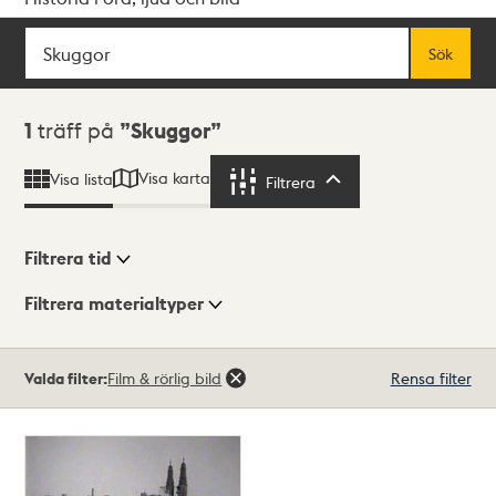
Sök
Fritextsök
Sök
Sökresultat
1
träff på
Skuggor
Visa karta
Visa lista
Filtrera
Filtrera
Filtrera tid
Filtrera materialtyper
Visningsläge
Totalt
Valda filter:
Film & rörlig bild
Rensa filter
1
träffar
Lista
Karta