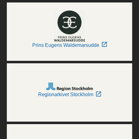
Prins Eugens Waldemarsudde
Regionarkivet Stockholm