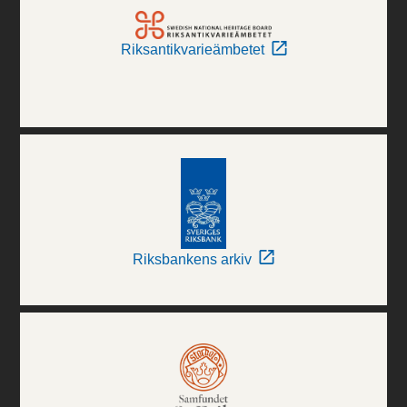
Riksantikvarieämbetet
Riksbankens arkiv