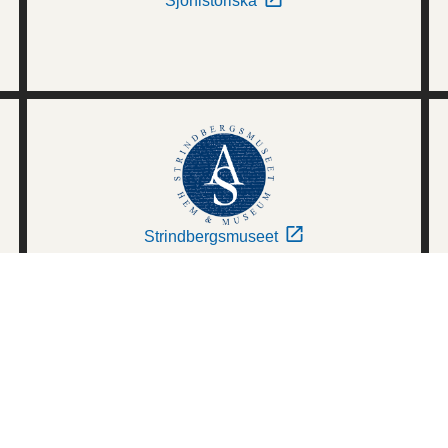
Sjöhistoriska
Strindbergsmuseet