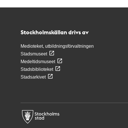
Kontakt
Stockholmskällan
Stockholmskällan drivs av
Medioteket, utbildningsförvaltningen
Stadsmuseet
Medeltidsmuseet
Stadsbiblioteket
Stadsarkivet