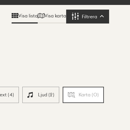
Visa karta
Visa lista
Filtrera
Filtrera
Text
(
4
)
Ljud
(
2
)
Karta
(
0
)