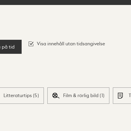
Visa innehåll utan tidsangivelse
a på tid
Litteraturtips
(
5
)
Film & rörlig bild
(
1
)