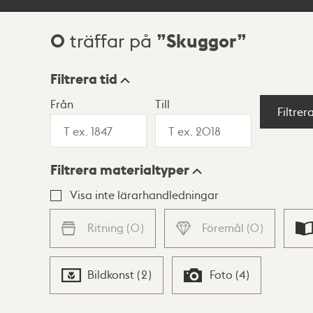
0
Skuggor
träffar på
Sökresultat
Filtrera tid
Från
Till
Visningsläge
Filtrer
Filtrera materialtyper
Lista
Karta
Visa inte lärarhandledningar
Ritning
(
0
)
Föremål
(
0
)
Bildkonst
(
2
)
Foto
(
4
)