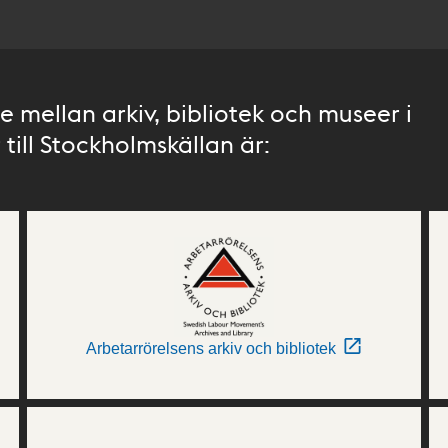
 mellan arkiv, bibliotek och museer i
till Stockholmskällan är:
Arbetarrörelsens arkiv och bibliotek