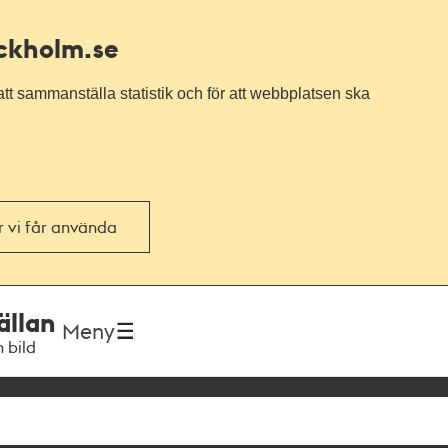
ockholm.se
tt sammanställa statistik och för att webbplatsen ska
or vi får använda
ällan
Meny
h bild