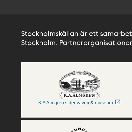
Stockholmskällan är ett samarbete
Stockholm. Partnerorganisationer 
K A Almgren sidenväveri & museum