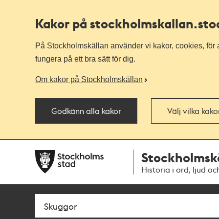
Kakor på stockholmskallan
.st
På Stockholmskällan använder vi kakor, cookies, för a
fungera på ett bra sätt för dig.
Om kakor på Stockholmskällan
Godkänn alla kakor
Välj vilka kak
Till
Till
Stockholmsk
navigationen
huvudinnehållet
Historia i ord, ljud oc
Sök
Fritextsök