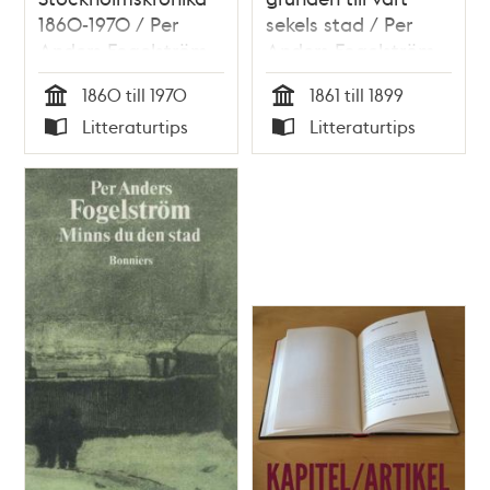
1860-1970 / Per
sekels stad / Per
Anders Fogelström
Anders Fogelström
1860 till 1970
1861 till 1899
Tid
Tid
Litteraturtips
Litteraturtips
Typ
Typ