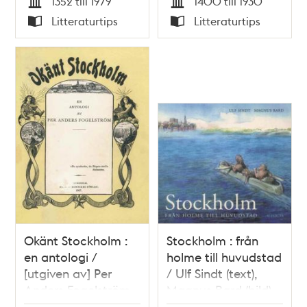
1352 till 1979
1400 till 1930
Tid
Tid
Litteraturtips
Litteraturtips
Typ
Typ
Okänt Stockholm :
Stockholm : från
en antologi /
holme till huvudstad
[utgiven av] Per
/ Ulf Sindt (text),
Anders Fogelström
Magnus Bard (bild)