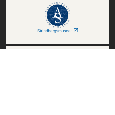
Strindbergsmuseet
Thielska Galleriet