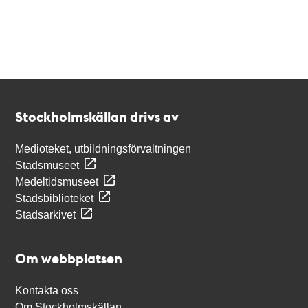
Kontakt
Stockholmskällan
Stockholmskällan drivs av
Medioteket, utbildningsförvaltningen
Stadsmuseet
Medeltidsmuseet
Stadsbiblioteket
Stadsarkivet
Om webbplatsen
Kontakta oss
Om Stockholmskällan