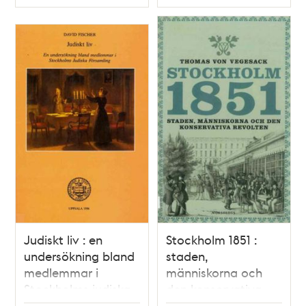
Typ
Typ
Judiskt liv : en
Stockholm 1851 :
undersökning bland
staden,
medlemmar i
människorna och
Stockholms judiska
den konservativa
församling / David
revolten / Thomas