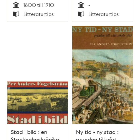
1800 till 1910
-
Tid
Tid
Litteraturtips
Litteraturtips
Typ
Typ
Stad i bild : en
Ny tid - ny stad :
Stockholmskrönika
grunden till vårt