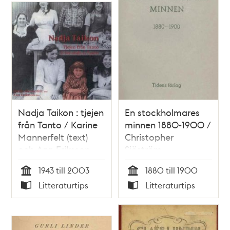
Nadja Taikon : tjejen
En stockholmares
från Tanto / Karine
minnen 1880-1900 /
Mannerfelt (text)
Christopher
och Ann Eriksson
Sjöström
(foto)
1943 till 2003
1880 till 1900
Tid
Tid
Litteraturtips
Litteraturtips
Typ
Typ