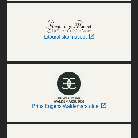
Litografiska museet
Prins Eugens Waldemarsudde