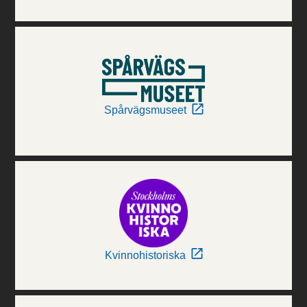
Spårvägsmuseet
Kvinnohistoriska