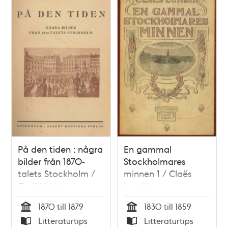
På den tiden : några
En gammal
bilder från 1870-
Stockholmares
talets Stockholm /
minnen 1 / Claës
Gurli Linder
Lundin
1870 till 1879
1830 till 1859
Tid
Tid
Litteraturtips
Litteraturtips