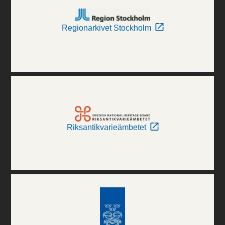
Regionarkivet Stockholm
Riksantikvarieämbetet