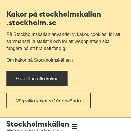
Kakor på stockholmskallan
.stockholm.se
På Stockholmskällan använder vi kakor, cookies, för att
sammanställa statistik och för att webbplatsen ska
fungera på ett bra sätt för dig.
Om kakor på Stockholmskällan
Godkänn alla kakor
Välj vilka kakor vi får använda
Till
Till
Stockholmskällan
navigationen
huvudinnehållet
Historia i ord, ljud och bild