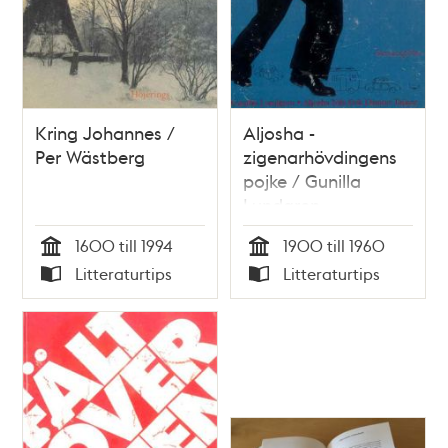
Kring Johannes /
Aljosha -
Per Wästberg
zigenarhövdingens
pojke / Gunilla
Lundgren
1600 till 1994
1900 till 1960
Tid
Tid
Litteraturtips
Litteraturtips
Typ
Typ