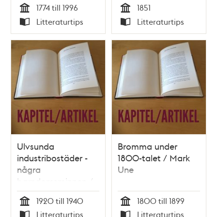
1774 till 1996
1851
Fischer
von Vegesack
Tid
Tid
Litteraturtips
Litteraturtips
Typ
Typ
Ulvsunda
Bromma under
industribostäder -
1800-talet / Mark
några
Une
barndomsminnen /
Barbro Törnros
1920 till 1940
1800 till 1899
Tid
Tid
Litteraturtips
Litteraturtips