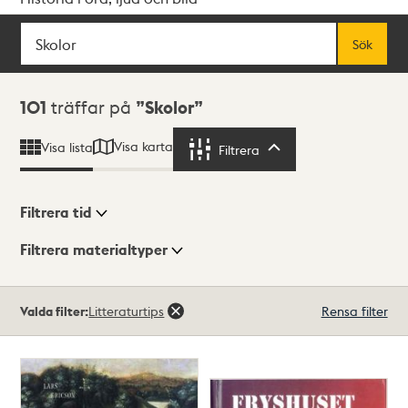
Sök
Fritextsök
Sök
Sökresultat
101
träffar på
Skolor
Visa karta
Visa lista
Filtrera
Filtrera
Filtrera tid
Filtrera materialtyper
Visningsläge
Totalt
Valda filter:
Litteraturtips
Rensa filter
101
träffar
Lista
Karta