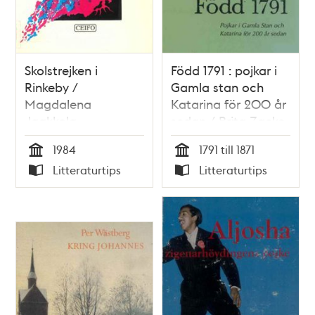
Skolstrejken i
Född 1791 : pojkar i
Rinkeby /
Gamla stan och
Magdalena
Katarina för 200 år
Jaakkola
sedan / Brita Zacke
1984
1791 till 1871
Tid
Tid
Litteraturtips
Litteraturtips
Typ
Typ