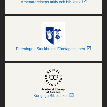
Arbetarrörelsens arkiv och bibliotek
Föreningen Stockholms Företagsminnen
Kungliga Biblioteket