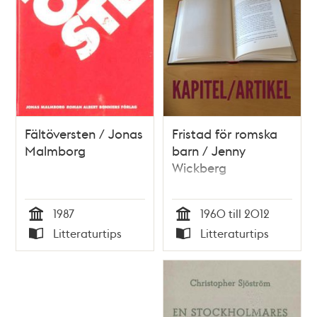
Fältöversten / Jonas
Fristad för romska
Malmborg
barn / Jenny
Wickberg
1987
1960 till 2012
Tid
Tid
Litteraturtips
Litteraturtips
Typ
Typ