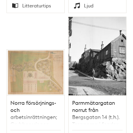
Tid
Tid
Litteraturtips
Ljud
Typ
Typ
Norra försörjnings-
Parmmätargatan
och
norrut från
arbetsinrättningen;
Bergsgatan 14 (t.h.).
Grubbensringen
Trapporna i fonden
30A-32A
leder till dåvarande