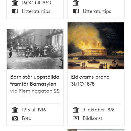
1600 till 1930
-
församlings 300-
Tid
Tid
Litteraturtips
Litteraturtips
årsjubileum 1972 /
Typ
Typ
Per Anders
Fogelström
Barn står uppställda
Eldkvarns brand
framför Barnasylen
31/10 1878
vid Fleminggatan 22
som låg inom
området för
1915 till 1916
31 oktober 1878
Stockholms
Tid
Tid
Foto
Bildkonst
Allmänna
Typ
Typ
försörjningsinrättning,