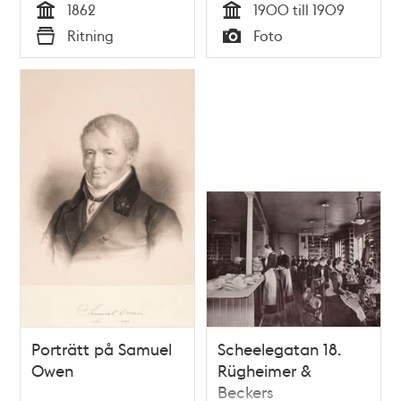
1862
1900 till 1909
Lilla Västra
Tid
Tid
Ritning
Foto
Kvarngränd, nu
Typ
Typ
Kungsklippan.
Nuvarande kv.
Opalen
Porträtt på Samuel
Scheelegatan 18.
Owen
Rügheimer &
Beckers