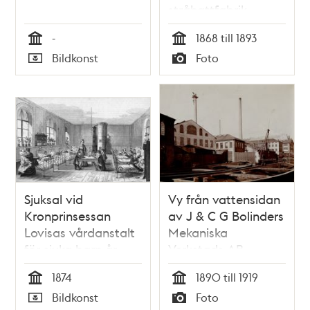
stråhattfabrik,
interiör, "Sy Salen"
-
1868 till 1893
Tid
Tid
Bildkonst
Foto
Typ
Typ
Sjuksal vid
Vy från vattensidan
Kronprinsessan
av J & C G Bolinders
Lovisas vårdanstalt
Mekaniska
för sjuka barn år
Verkstads AB.
1874
1874
1890 till 1919
Tid
Tid
Bildkonst
Foto