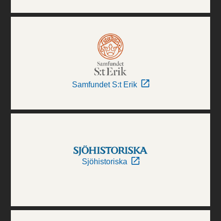
Samfundet S:t Erik
Sjöhistoriska