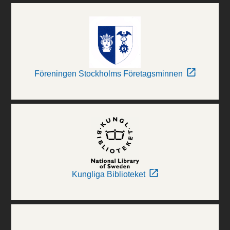
Föreningen Stockholms Företagsminnen
Kungliga Biblioteket