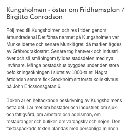
Kungsholmen - öster om Fridhemsplan /
Birgitta Conradson
Följ med till Kungsholmen och res i tiden genom
århundradena! Det första namnet på Kungsholmen var
Munkeliderne och senare Munklägret, då marken ägdes
av Gråbrödraklostret. Senare tog hantverk och industri
över och så småningom fylldes stadsdelen med nya
invånare. Många bostadshus byggdes under den stora
befolkningsökningen i slutet av 1800-talet. Några
årtionden senare fick Stockholm sitt första kollektivhus
på John Ericssonsgatan 6.
Boken är en heltäckande beskrivning av Kungsholmens
östra del. Lär mer om bostäder och industrier, om sjuk-
och fattigvård, om arbetare och adelsmän, om
restauranger och butiker, om vardagsliv och nöjen. Den
faktaspäckade texten blandas med personliga minnen