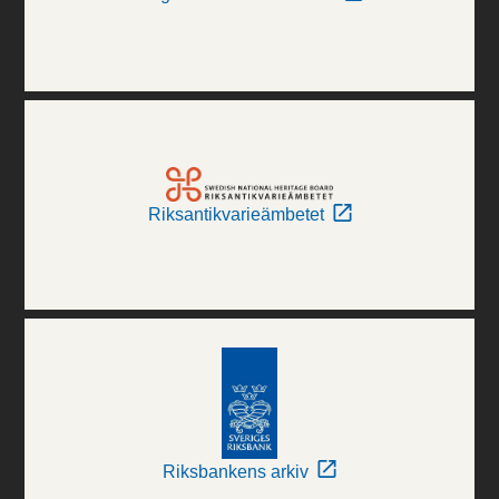
Riksantikvarieämbetet
Riksbankens arkiv