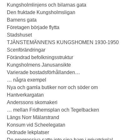
Kungsholmlinjens och bilarnas gata
Den fruktade Kungsholmsligan
Barnens gata
Företagen började flytta
Stadshuset
TJÄNSTEMÄNNENS KUNGSHOMEN 1930-1950
Scenförändringar
Förändrad befolkningsstruktur
Kungsholmens Janusansikte
Varierade bostadsförhållanden…
… några exempel
Nya och gamla butiker norr och söder om
Hantverkargatan
Anderssons skomakeri
… mellan Fridhemsplan och Tegelbacken
Längs Norr Mälarstrand
Konsum vid Scheelegatan
Ordnade lekplatser
De progressiva satte inte sina barn i privatskola!