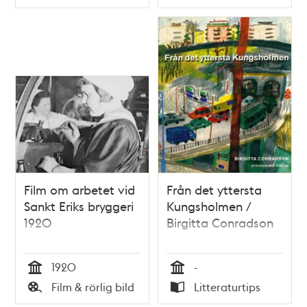
Typ
Typ
Film om arbetet vid
Från det yttersta
Sankt Eriks bryggeri
Kungsholmen /
1920
Birgitta Conradson
1920
-
Tid
Tid
Film & rörlig bild
Litteraturtips
Typ
Typ