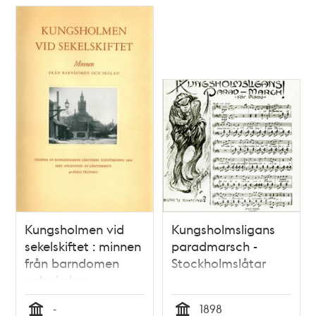
Kungsholmen vid
Kungsholmsligans
sekelskiftet : minnen
paradmarsch -
från barndomen
Stockholmslåtar
och skolan
-
1898