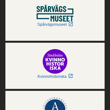
Spårvägsmuseet
Kvinnohistoriska