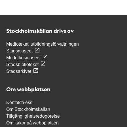
Kontakt
Stockholmskällan
Stockholmskällan drivs av
Medioteket, utbildningsförvaltningen
Stadsmuseet
Medeltidsmuseet
Stadsbiblioteket
Stadsarkivet
Om webbplatsen
Kontakta oss
Om Stockholmskällan
Tillgänglighetsredogörelse
Om kakor på webbplatsen