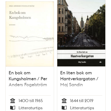
kallad Grubbens.
En bok om
En liten bok om
Kungsholmen / Per
Hantverkargatan /
Anders Fogelström
Maj Sandin
1400 till 1965
1644 till 2019
Tid
Tid
Litteraturtips
Litteraturtips