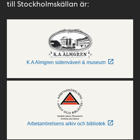
till Stockholmskällan är:
K A Almgren sidenväveri & museum
Arbetarrörelsens arkiv och bibliotek