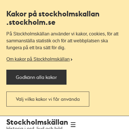
Kakor på stockholmskallan
.stockholm.se
På Stockholmskällan använder vi kakor, cookies, för att
sammanställa statistik och för att webbplatsen ska
fungera på ett bra sätt för dig.
Om kakor på Stockholmskällan
Godkänn alla kakor
Välj vilka kakor vi får använda
Till
Till
Stockholmskällan
navigationen
huvudinnehållet
Historia i ord, ljud och bild