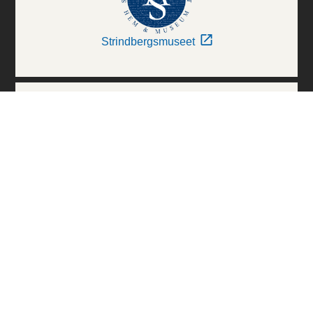
Strindbergsmuseet
Thielska Galleriet
Världskulturmuseerna