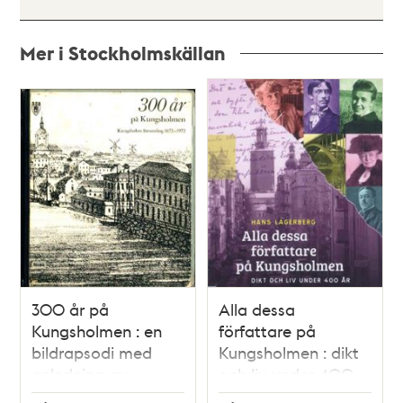
Mer i Stockholmskällan
Relaterade
poster
och
teman
300 år på
Alla dessa
Kungsholmen : en
författare på
bildrapsodi med
Kungsholmen : dikt
anledning av
och liv under 400
Kungsholms
år / Hans Lagerberg