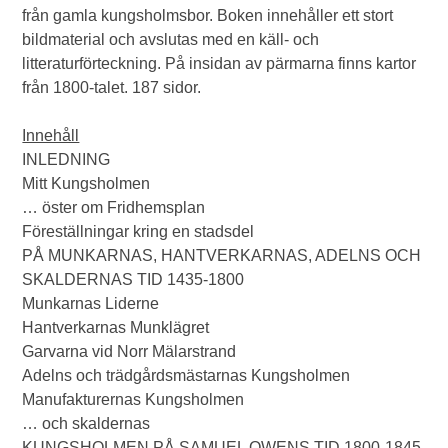
från gamla kungsholmsbor. Boken innehåller ett stort
bildmaterial och avslutas med en käll- och
litteraturförteckning. På insidan av pärmarna finns kartor
från 1800-talet. 187 sidor.
Innehåll
INLEDNING
Mitt Kungsholmen
… öster om Fridhemsplan
Föreställningar kring en stadsdel
PÅ MUNKARNAS, HANTVERKARNAS, ADELNS OCH
SKALDERNAS TID 1435-1800
Munkarnas Liderne
Hantverkarnas Munklägret
Garvarna vid Norr Mälarstrand
Adelns och trädgårdsmästarnas Kungsholmen
Manufakturernas Kungsholmen
… och skaldernas
KUNGSHOLMEN PÅ SAMUEL OWENS TID 1800-1845