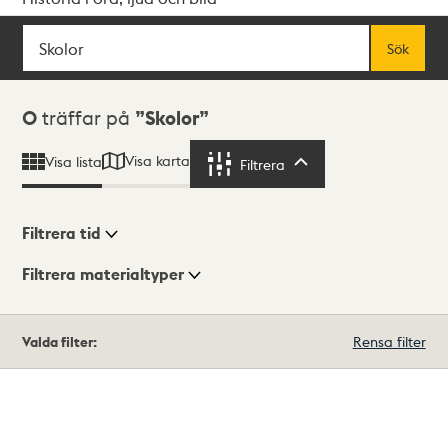
Sök
Fritextsök
Sök
Sökresultat
0
träffar på
Skolor
Visa karta
Visa lista
Filtrera
Filtrera
Filtrera tid
Filtrera materialtyper
Visningsläge
Totalt
Valda filter:
Rensa filter
0
träffar
Lista
Karta