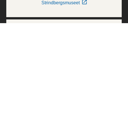
Strindbergsmuseet
Thielska Galleriet
Världskulturmuseerna