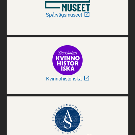
Spårvägsmuseet
Kvinnohistoriska