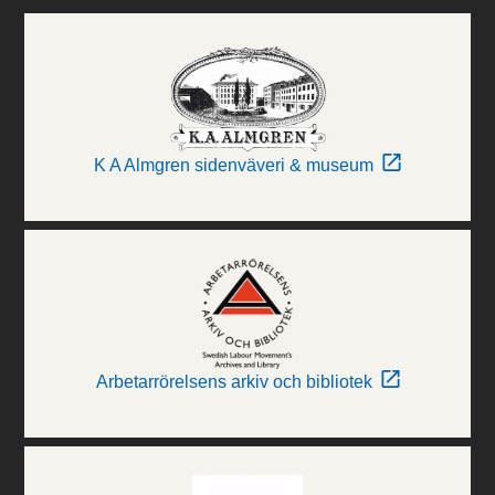
K A Almgren sidenväveri & museum
Arbetarrörelsens arkiv och bibliotek