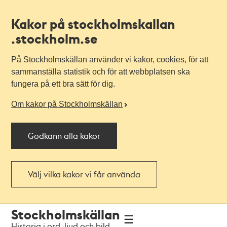
Kakor på stockholmskallan
.stockholm.se
På Stockholmskällan använder vi kakor, cookies, för att
sammanställa statistik och för att webbplatsen ska
fungera på ett bra sätt för dig.
Om kakor på Stockholmskällan
Godkänn alla kakor
Välj vilka kakor vi får använda
Till
Till
Stockholmskällan
navigationen
huvudinnehållet
Historia i ord, ljud och bild