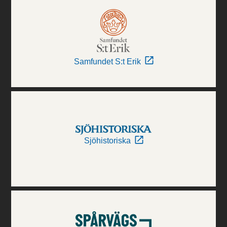
Samfundet S:t Erik
Sjöhistoriska