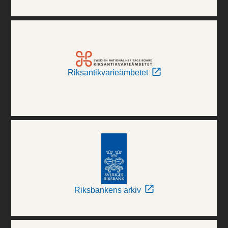
Riksantikvarieämbetet
Riksbankens arkiv