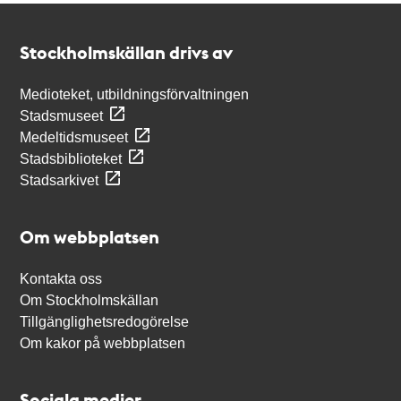
Kontakt
Stockholmskällan
Stockholmskällan drivs av
Medioteket, utbildningsförvaltningen
Stadsmuseet
Medeltidsmuseet
Stadsbiblioteket
Stadsarkivet
Om webbplatsen
Kontakta oss
Om Stockholmskällan
Tillgänglighetsredogörelse
Om kakor på webbplatsen
Sociala medier