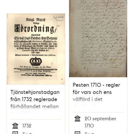
under thet torner-
eller riddare spel,
som på Adolph
Friedrichs torg
kommer at upföras
Pesten 1710 - regler
Tjänstehjonstadgan
för vars och ens
från 1732 reglerade
välfärd i det
förhållandet mellan
drabbade
anställd och
Stockholm
20 september
arbetsgivare
Tid
1732
1710
Tid