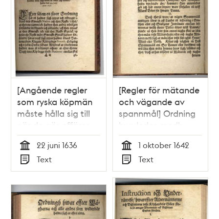
[Angående regler
[Regler för mätande
som ryska köpmän
och vägande av
måste hålla sig till
spannmål] Ordning
när de gör affärer
huruledes medh
med sina svenska
mälandet på
22 juni 1636
1 oktober 1642
kollegor] Ordning,
spannemåål som
Tid
Tid
Text
Text
hwar efter the ryske
uthi staden och på
Typ
Typ
köpmän som här i
malmarna aff en
Stockholm sijn
och annan,
handel drifwa, sitt
antingen sällias eller
godz sälia och
...
förhandla skole, så