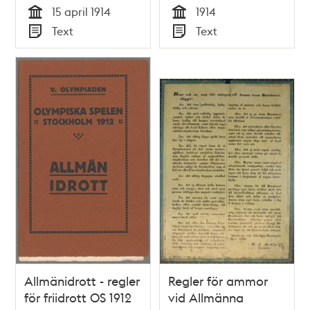
15 april 1914
1914
Lindhagen
som inte följer
Tid
Tid
Text
Text
reglerna.
Typ
Typ
Allmänidrott - regler
Regler för ammor
för friidrott OS 1912
vid Allmänna