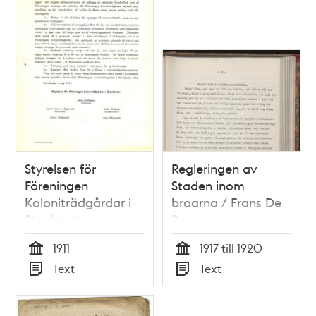
skola sit antagne
åldermanne och
bijsittiare embete
förrätta.
Styrelsen för
Regleringen av
Föreningen
Staden inom
Koloniträdgårdar i
broarna / Frans De
Stockholm
Brun
påminner
1911
1917 till 1920
lottinnehavarna om
Tid
Tid
Text
Text
några regler
Typ
Typ