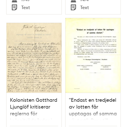
Tid
Tid
Text
Text
Typ
Typ
Kolonisten Gotthard
"Endast en tredjedel
Ljunglöf kritiserar
av lotten får
reglerna för
upptagas af samma
koloniträdgårdar i
växtart". Brev till
brev till Anna
kolonilottsinnehavare