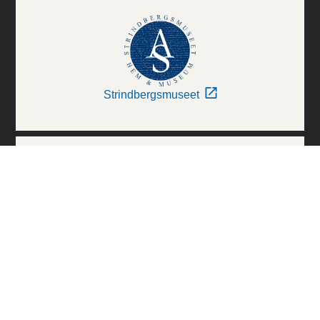
Strindbergsmuseet
Thielska Galleriet