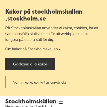
Kakor på stockholmskallan
.stockholm.se
På Stockholmskällan använder vi kakor, cookies, för att
sammanställa statistik och för att webbplatsen ska
fungera på ett bra sätt för dig.
Om kakor på Stockholmskällan
Godkänn alla kakor
Välj vilka kakor vi får använda
Till
Till
Stockholmskällan
navigationen
huvudinnehållet
Historia i ord, ljud och bild