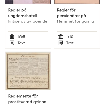
Regler på
Regler för
ungdomshotell
pensionärer på
kritiseras av boende
Hemmet för gamla
1968
1912
Tid
Tid
Text
Text
Typ
Typ
Reglemente för
prostituerad qvinna