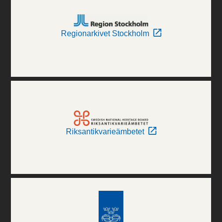
Regionarkivet Stockholm
Riksantikvarieämbetet