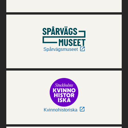
Spårvägsmuseet
Kvinnohistoriska