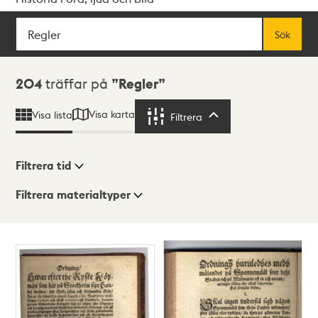
Sök
Fritextsök
Sök
Sökresultat
204
träffar på
Regler
Visa karta
Visa lista
Filtrera
Filtrera
Filtrera tid
Filtrera materialtyper
Visningsläge
Totalt
204
träffar
Lista
Karta