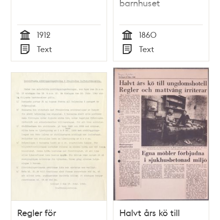
barnhuset
1912
1860
Tid
Tid
Text
Text
Typ
Typ
Regler för
Halvt års kö till