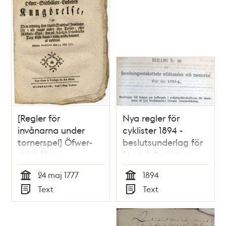
[Regler för
Nya regler för
invånarna under
cyklister 1894 -
tornerspel] Öfwer-
beslutsunderlag för
ståthållare-
Stadsfullmäktige
embetets
24 maj 1777
1894
kungörelse, om then
Tid
Tid
Text
Text
ordning, som bland
Typ
Typ
stadsens inwånare
bör i akt tagas