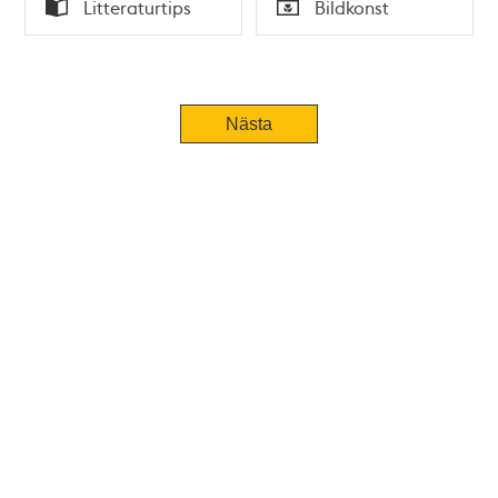
Tid
Tid
Litteraturtips
Bildkonst
Typ
Typ
Nästa