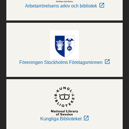
Arbetarrörelsens arkiv och bibliotek
Föreningen Stockholms Företagsminnen
Kungliga Biblioteket