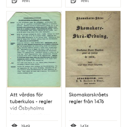
Text
Text
Typ
Typ
Att vårdas för
Skomakarskråets
tuberkulos - regler
regler från 1476
vid Ösbyholms
konvalescenthem
1949
1474