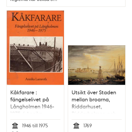
Kåkfarare :
Utsikt över Staden
fängelselivet på
mellan broarna,
Långholmen 1946-
Riddarhuset,
1975 / Annika
Riddarholmen och
Lamroth
Södermalm
1946 till 1975
1769