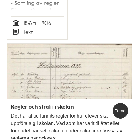
- Samling av regler
för prostituerade
kvinnor år 1875
1876 till 1906
Tid
Text
Typ
Regler och straff i skolan
Tema
Det har alltid funnits regler för hur elever ska
uppföra sig i skolan. Vad som har varit tillåtet eller
förbjudet har sett olika ut under olika tider. Vissa av
reglerna har också s…