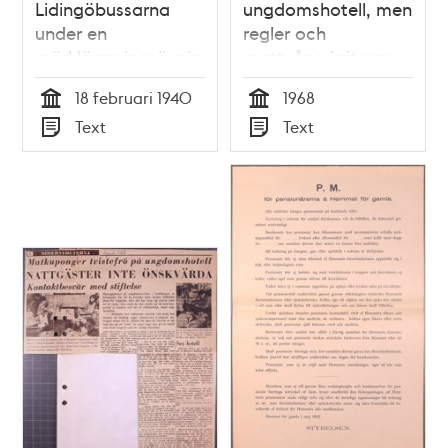
Lidingöbussarna
ungdomshotell, men
under en
regler och
mörkläggningsövning
mattvång irriterar
under Andra
18 februari 1940
1968
Världskriget
Tid
Tid
Text
Text
Typ
Typ