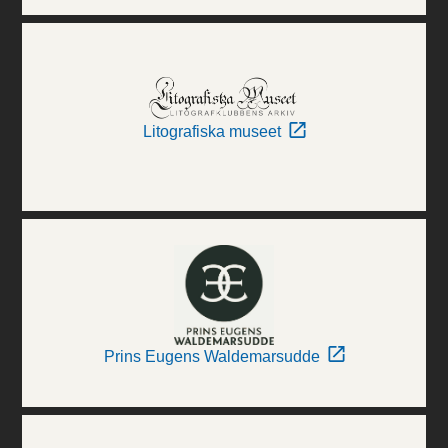
Litografiska museet
Prins Eugens Waldemarsudde