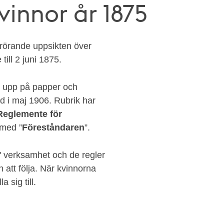
vinnor år 1875
 rörande uppsikten över
till 2 juni 1875.
s upp på papper och
and i maj 1906. Rubrik har
Reglemente för
 med ”
Föreståndaren
”.
" verksamhet och de regler
att följa. När kvinnorna
a sig till.