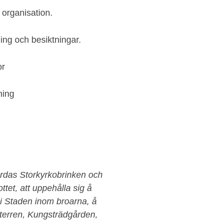
 organisation.
ning och besiktningar.
or
ning
färdas Storkyrkobrinken och
tet, att uppehålla sig å
 i Staden inom broarna, å
erren, Kungsträdgården,