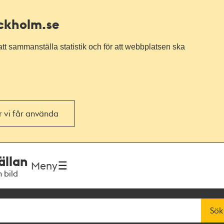
ockholm.se
tt sammanställa statistik och för att webbplatsen ska
or vi får använda
ällan
Meny
h bild
Sök