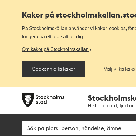
Kakor på stockholmskallan
.st
På Stockholmskällan använder vi kakor, cookies, för a
fungera på ett bra sätt för dig.
Om kakor på Stockholmskällan
Godkänn alla kakor
Välj vilka kak
Till
Till
Stockholmsk
navigationen
huvudinnehållet
Historia i ord, ljud oc
Fritextsök