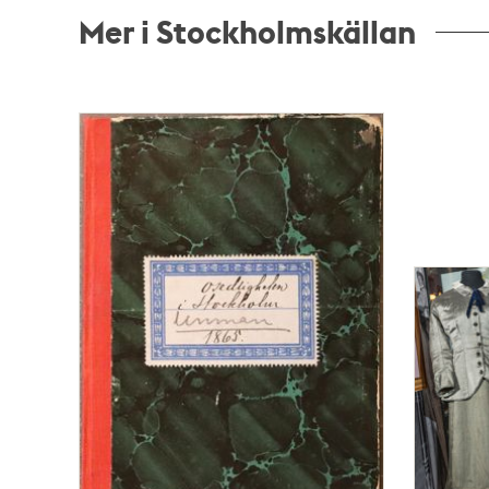
Mer i Stockholmskällan
Relaterade
poster
och
teman