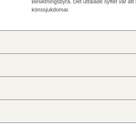
Besiktningsbyrå. Det uttalade syftet var att
könssjukdomar.