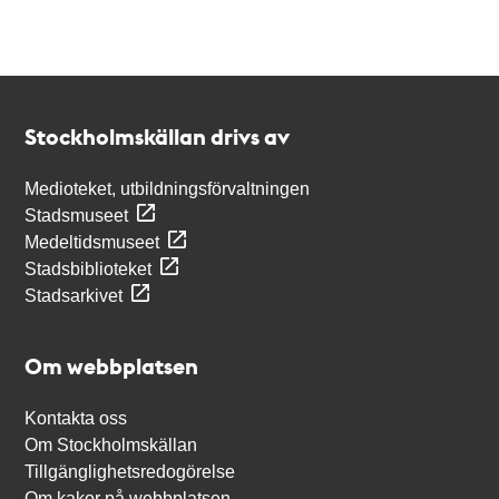
Kontakt
Stockholmskällan
Stockholmskällan drivs av
Medioteket, utbildningsförvaltningen
Stadsmuseet
Medeltidsmuseet
Stadsbiblioteket
Stadsarkivet
Om webbplatsen
Kontakta oss
Om Stockholmskällan
Tillgänglighetsredogörelse
Om kakor på webbplatsen