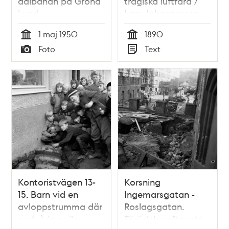
dalbanan på Gröna
tragiska luftfärd /
Lund
Lars Johannesson
1 maj 1950
1890
Tid
Tid
Foto
Text
Typ
Typ
Kontoristvägen 13-
Korsning
15. Barn vid en
Ingemarsgatan -
avloppstrumma där
Roslagsgatan.
en 6-årig pojke
Förödelse efter att