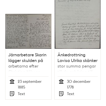
och dödat en
arbetare
Järnarbetare Skarin
Änkedrottning
lägger skulden på
Lovisa Ulrika skänker
arbetarna efter
stor summa pengar
Christina Nilsson-
till de anhöriga till
olyckan
offren vid
23 september
30 december
Norrmalmstorgsolyckan
Tid
Tid
1885
1778
den 30 december
Text
Text
1778
Typ
Typ