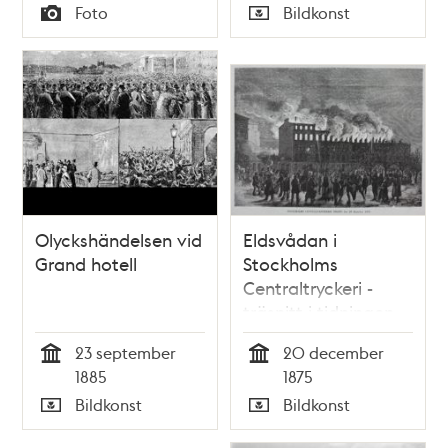
Tid
Tid
Foto
Bildkonst
Typ
Typ
Olyckshändelsen vid
Eldsvådan i
Grand hotell
Stockholms
Centraltryckeri -
träsnitt i tidningen
Hemvännen
23 september
20 december
Tid
Tid
1885
1875
Bildkonst
Bildkonst
Typ
Typ