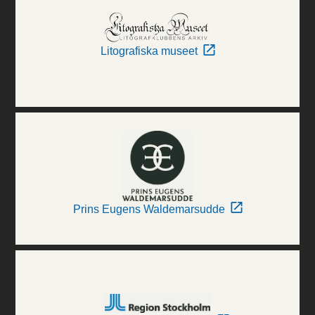
Litografiska museet
Prins Eugens Waldemarsudde