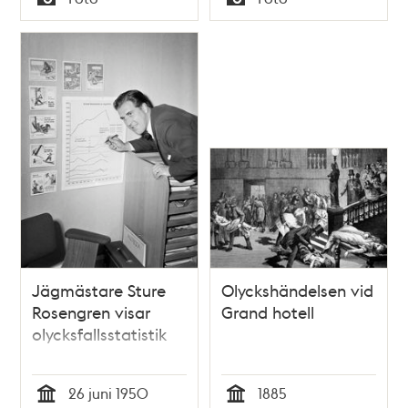
Typ
Typ
under dagen hade
Tommy hamnat i en
isvak och fått hjälp
av sina kompisar
Jägmästare Sture
Olyckshändelsen vid
Rosengren visar
Grand hotell
olycksfallsstatistik
26 juni 1950
1885