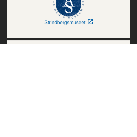
Strindbergsmuseet
Thielska Galleriet
Världskulturmuseerna