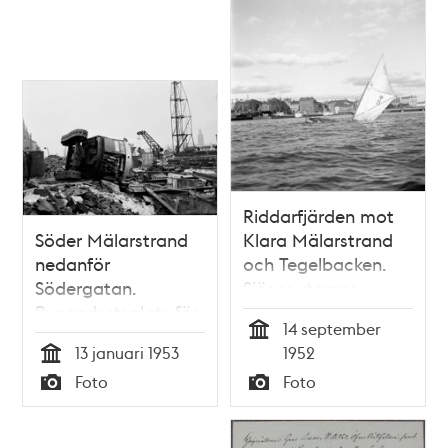
Riddarfjärden mot
Söder Mälarstrand
Klara Mälarstrand
nedanför
och Tegelbacken.
Södergatan.
Sjöscouternas
Byggarbetsplats för
seglingstävling. En
14 september
brobygget av den
båt har kapsejsat
Tid
13 januari 1953
1952
nya järnvägsbron
Tid
Foto
Foto
(Södra
Typ
Typ
Järnvägsbron) där
en grävskopa vält