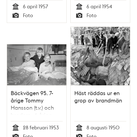
suttit fast
huvudventilen i
6 april 1957
6 april 1954
Vanadislundens
Tid
Tid
Foto
Foto
vattenreservoar
Typ
Typ
sprängts sönder och
åtta miljoner liter
vatten forsat ner för
berget
Bäckvägen 95. 7-
Häst räddas ur en
årige Tommy
grop av brandmän
Hansson (t.v.) och
brodern, 4-åriga
Lars-Börje (t.h.) får
28 februari 1953
8 augusti 1950
besök av 7-årige
Tid
Tid
Foto
Foto
Bengt Stål. Tidigare