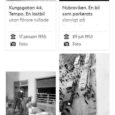
Kungsgatan 44,
Nybroviken. En bil
Tempo. En lastbil
som parkerats
utan förare rullade
slarvigt på
baklänges in i ett av
Strandvägen och
butikens skyltfönster
rullat över kajkanten
17 januari 1955
29 juli 1953
bärgas med hjälp
Tid
Tid
Foto
Foto
av brandkårens
Typ
Typ
kranvagn.