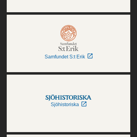
Samfundet S:t Erik
Sjöhistoriska