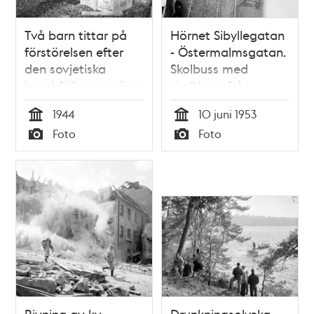
Två barn tittar på
Hörnet Sibyllegatan
förstörelsen efter
- Östermalmsgatan.
den sovjetiska
Skolbuss med
bombfällningen över
skolklass, från
Eriksdalsområdet
Brunnsjöns folkskola
1944
10 juni 1953
1944 .
i Norberg, besökte
Tid
Tid
Foto
Foto
Stockholm.
Typ
Typ
Skolbussen blev
påkörd av en
spårvagn, linje 8
Rivning av kv
Drunkningsolycka