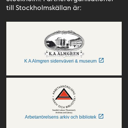
till Stockholmskällan är:
K A Almgren sidenväveri & museum
Arbetarrörelsens arkiv och bibliotek