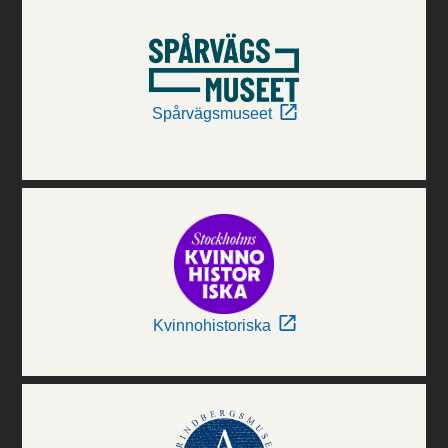
Spårvägsmuseet
Kvinnohistoriska