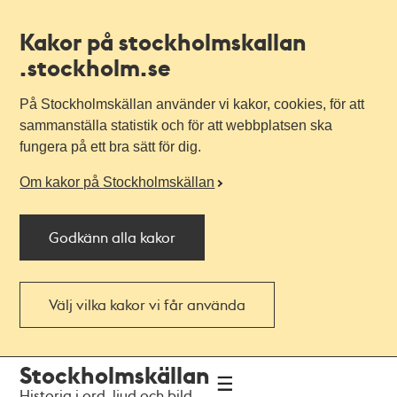
Kakor på stockholmskallan
.stockholm.se
På Stockholmskällan använder vi kakor, cookies, för att
sammanställa statistik och för att webbplatsen ska
fungera på ett bra sätt för dig.
Om kakor på Stockholmskällan
Godkänn alla kakor
Välj vilka kakor vi får använda
Till
Till
Stockholmskällan
navigationen
huvudinnehållet
Historia i ord, ljud och bild