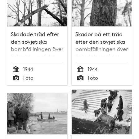
Skadade träd efter
Skador på ett träd
den sovjetiska
efter den sovjetiska
bombfällningen över
bombfällningen över
Eriksdalsområdet
Eriksdalsområdet
1944.
1944 .
1944
1944
Tid
Tid
Foto
Foto
Typ
Typ