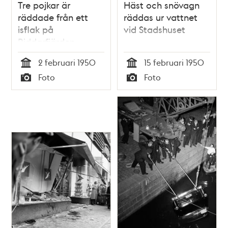
Tre pojkar är
Häst och snövagn
räddade från ett
räddas ur vattnet
isflak på
vid Stadshuset
Riddarfjärden
2 februari 1950
15 februari 1950
Tid
Tid
Foto
Foto
Typ
Typ