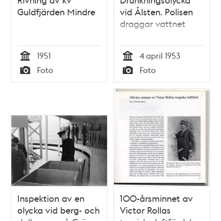
Guldfjärden Mindre
vid Ålsten. Polisen
draggar vattnet
1951
4 april 1953
Tid
Tid
Foto
Foto
Typ
Typ
Inspektion av en
100-årsminnet av
olycka vid berg- och
Victor Rollas