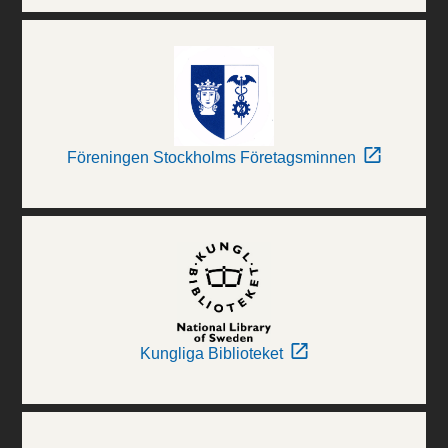
Föreningen Stockholms Företagsminnen
Kungliga Biblioteket