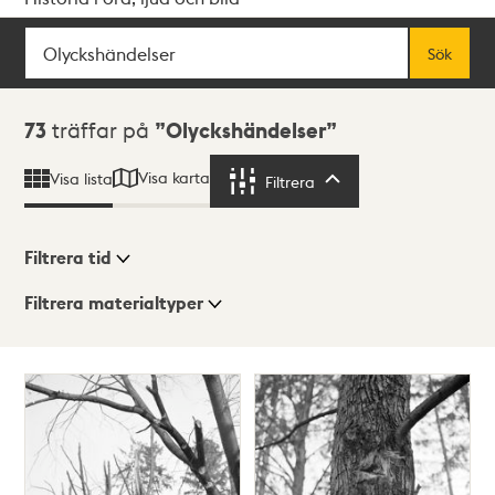
Sök
Fritextsök
Sök
Sökresultat
73
träffar på
Olyckshändelser
Visa karta
Visa lista
Filtrera
Filtrera
Filtrera tid
Filtrera materialtyper
Visningsläge
Totalt
73
träffar
Lista
Karta