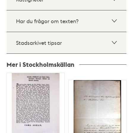
Har du frågor om texten?
Stadsarkivet tipsar
Mer i Stockholmskällan
Relaterade
poster
och
teman