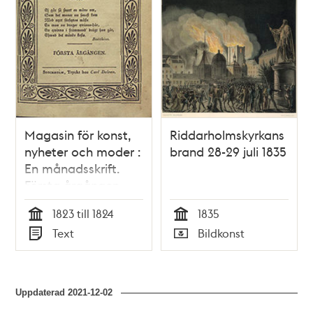
Magasin för konst,
Riddarholmskyrkans
nyheter och moder :
brand 28-29 juli 1835
En månadsskrift.
Första årgången
1823 till 1824
1835
Tid
Tid
Text
Bildkonst
Typ
Typ
Uppdaterad
2021-12-02