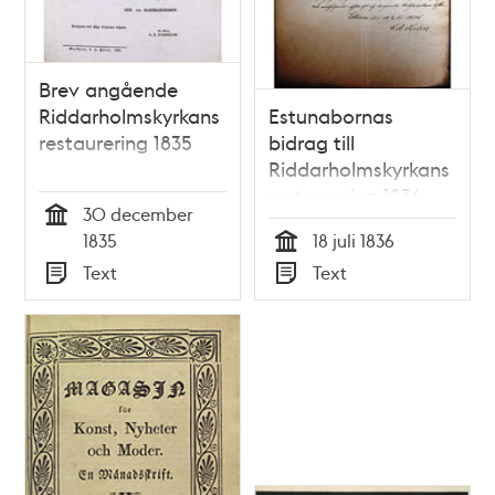
Brev angående
Riddarholmskyrkans
Estunabornas
restaurering 1835
bidrag till
Riddarholmskyrkans
restaurering 1836
30 december
Tid
1835
18 juli 1836
Tid
Text
Text
Typ
Typ