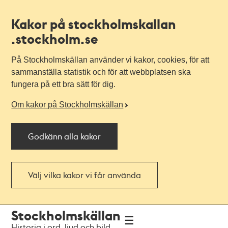
Kakor på stockholmskallan
.stockholm.se
På Stockholmskällan använder vi kakor, cookies, för att
sammanställa statistik och för att webbplatsen ska
fungera på ett bra sätt för dig.
Om kakor på Stockholmskällan
Godkänn alla kakor
Välj vilka kakor vi får använda
Till
Till
Stockholmskällan
navigationen
huvudinnehållet
Historia i ord, ljud och bild