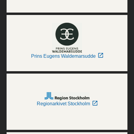
Prins Eugens Waldemarsudde
Regionarkivet Stockholm