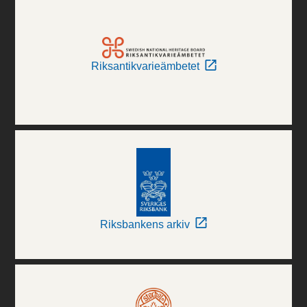
Riksantikvarieämbetet
Riksbankens arkiv