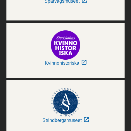
Spårvägsmuseet
Kvinnohistoriska
Strindbergsmuseet