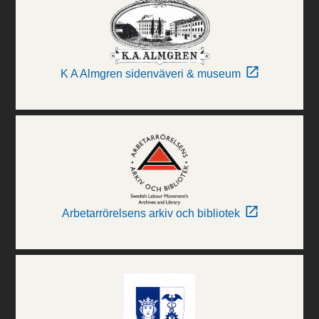
K A Almgren sidenväveri & museum
Arbetarrörelsens arkiv och bibliotek