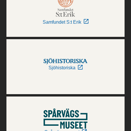
Samfundet S:t Erik
Sjöhistoriska