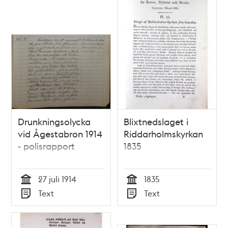
Drunkningsolycka
Blixtnedslaget i
vid Ågestabron 1914
Riddarholmskyrkan
- polisrapport
1835
27 juli 1914
1835
Tid
Tid
Text
Text
Typ
Typ