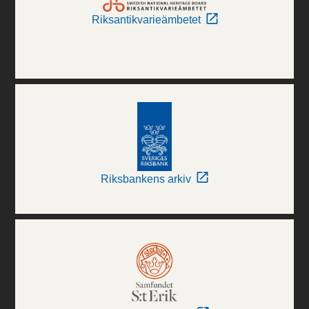
Riksantikvarieämbetet
Riksbankens arkiv