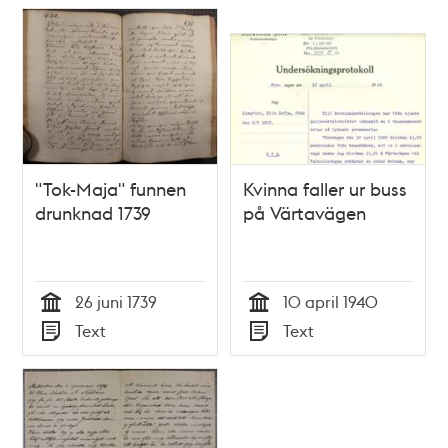
"Tok-Maja" funnen
Kvinna faller ur buss
drunknad 1739
på Värtavägen
26 juni 1739
10 april 1940
Tid
Tid
Text
Text
Typ
Typ