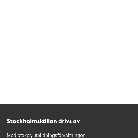
Kontakt
Stockholmskällan
Stockholmskällan drivs av
Medioteket, utbildningsförvaltningen