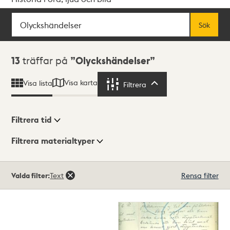
Sök
Fritextsök
Sök
Sökresultat
13
träffar på
Olyckshändelser
Visa karta
Visa lista
Filtrera
Filtrera
Filtrera tid
Filtrera materialtyper
Visningsläge
Totalt
Valda filter:
Text
Rensa filter
13
träffar
Lista
Karta