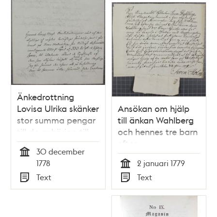
Änkedrottning
Lovisa Ulrika skänker
Ansökan om hjälp
stor summa pengar
till änkan Wahlberg
till de anhöriga till
och hennes tre barn
offren vid
efter
30 december
Norrmalmstorgsolyckan
Norrmalmstorgsolyckan
Tid
1778
2 januari 1779
den 30 december
1778
Tid
Text
Text
1778
Typ
Typ