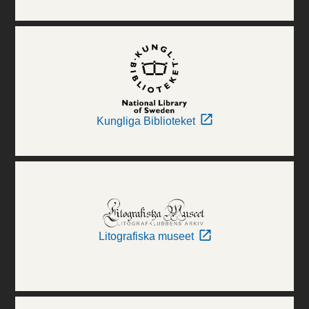
Kungliga Biblioteket
Litografiska museet