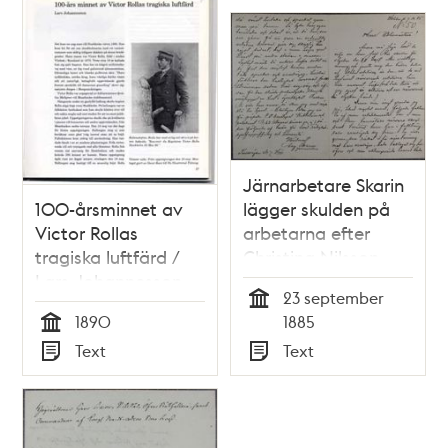
Järnarbetare Skarin
100-årsminnet av
lägger skulden på
Victor Rollas
arbetarna efter
tragiska luftfärd /
Christina Nilsson-
Lars Johannesson
olyckan
23 september
Tid
1890
1885
Tid
Text
Text
Typ
Typ