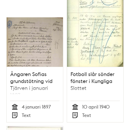
Ångaren Sofias
Fotboll slår sönder
grundstötning vid
fönster i Kungliga
Tjärven i januari
Slottet
1897
4 januari 1897
10 april 1940
Tid
Tid
Text
Text
Typ
Typ