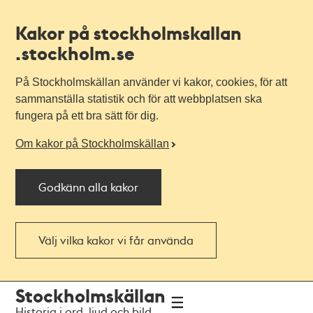
Kakor på stockholmskallan
.stockholm.se
På Stockholmskällan använder vi kakor, cookies, för att
sammanställa statistik och för att webbplatsen ska
fungera på ett bra sätt för dig.
Om kakor på Stockholmskällan
Godkänn alla kakor
Välj vilka kakor vi får använda
Till
Till
Stockholmskällan
navigationen
huvudinnehållet
Historia i ord, ljud och bild