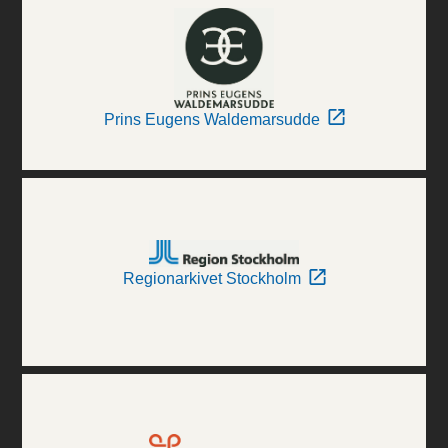
Prins Eugens Waldemarsudde
Regionarkivet Stockholm