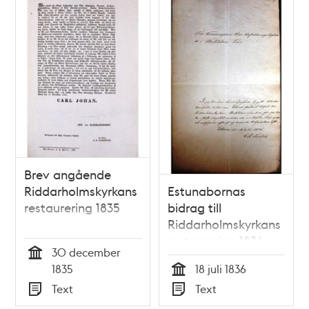
Brev angående
Riddarholmskyrkans
Estunabornas
restaurering 1835
bidrag till
Riddarholmskyrkans
restaurering 1836
30 december
Tid
1835
18 juli 1836
Tid
Text
Text
Typ
Typ