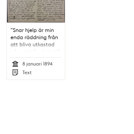
”Snar hjelp är min
enda räddning från
att bliva utkastad
på gatan” – brev till
Dr Nyström 1894
8 januari 1894
Tid
Text
Typ