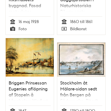
byggnad. Fasad
Naturhistoriska
mot väster
Riksmuseets
utställning i
16 maj 1928
1860 till 1861
Vetenskapsakademiens
Tid
Tid
Foto
Bildkonst
byggnad vid
Typ
Typ
Wallingatan
Briggen Prinsessan
Stockholm åt
Eugenies aflöpning
Mälare-sidan sedt
af Stapeln å
från Bergen på
Långholms-Warfvet
Södermalm. Ritadt .
den Julii 1847.
. . Efter naturen af
1847
1790 till 1800