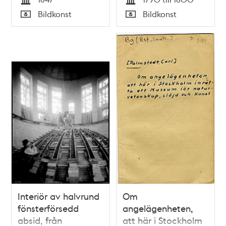
Tecknadt efter
J.F. Martin
Tid
Tid
Bildkonst
Bildkonst
Naturen af P. Wilh.
Typ
Typ
Cedergren 1847.
Byggd af Gustaf
Gummesson
Interiör av halvrund
Om
fönsterförsedd
angelägenheten,
absid, från
att här i Stockholm