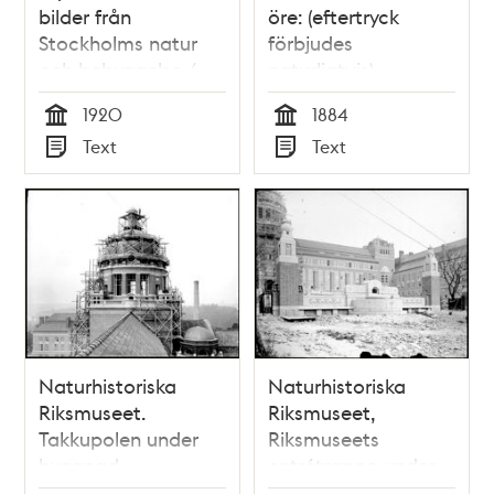
bilder från
öre: (eftertryck
Stockholms natur
förbjudes
och bebyggelse /
naturligtvis)
Anna Lindhagen
1920
1884
Tid
Tid
Text
Text
Typ
Typ
Naturhistoriska
Naturhistoriska
Riksmuseet.
Riksmuseet,
Takkupolen under
Riksmuseets
byggnad.
entrétrappa under
byggnad