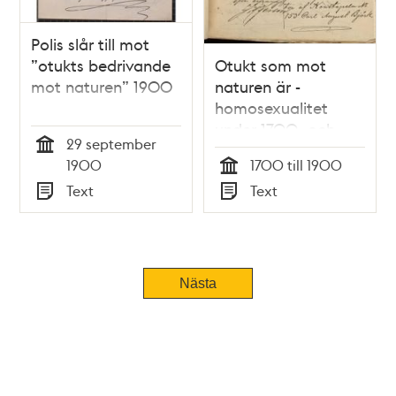
Polis slår till mot
”otukts bedrivande
Otukt som mot
mot naturen” 1900
naturen är -
homosexualitet
under 1700- och
29 september
1800-talen
Tid
1900
1700 till 1900
Tid
Text
Text
Typ
Typ
Nästa