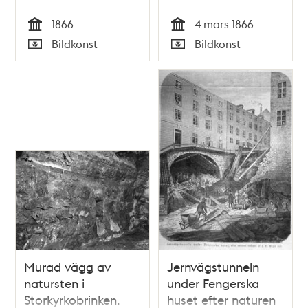
Meyer s:or. Litografi
Söndags-Nisse –
1866
4 mars 1866
i Illustrerad Tidning,
Illustreradt
Tid
Tid
Bildkonst
Bildkonst
nr 24 den 16 juni
Veckoblad för
Typ
Typ
1866.
Skämt, Humor och
Satir, nr 9, den 4
mars 1866
Murad vägg av
Jernvägstunneln
natursten i
under Fengerska
Storkyrkobrinken.
huset efter naturen