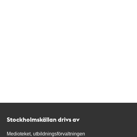
Kontakt
Stockholmskällan
Stockholmskällan drivs av
Medioteket, utbildningsförvaltningen