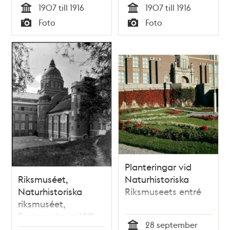
1907 till 1916
1907 till 1916
Tid
Tid
Foto
Foto
Typ
Typ
Planteringar vid
Riksmuséet,
Naturhistoriska
Naturhistoriska
Riksmuseets entré
riksmuséet,
Roslagsvägen 120
28 september