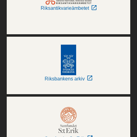
Riksantikvarieämbetet
Riksbankens arkiv