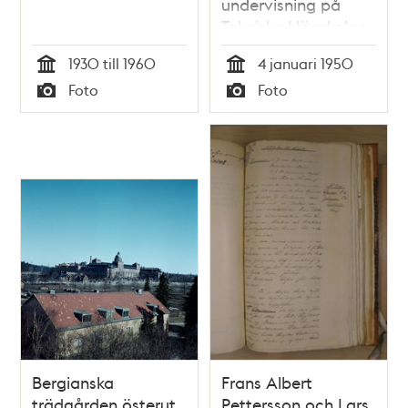
undervisning på
Tekniska Högskolan
1930 till 1960
4 januari 1950
Tid
Tid
Foto
Foto
Typ
Typ
Bergianska
Frans Albert
trädgården österut
Pettersson och Lars