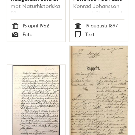
mot Naturhistoriska
Konrad Johansson
Riksmuseet
gripna, häktade och
dömda för ”otukt,
15 april 1962
19 augusti 1897
som mot naturen
Tid
Tid
Foto
Text
är” i augusti 1897.
Typ
Typ