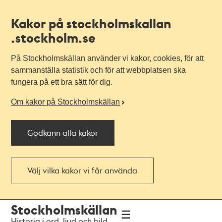
Kakor på stockholmskallan
.stockholm.se
På Stockholmskällan använder vi kakor, cookies, för att
sammanställa statistik och för att webbplatsen ska
fungera på ett bra sätt för dig.
Om kakor på Stockholmskällan
Godkänn alla kakor
Välj vilka kakor vi får använda
Till
Till
Stockholmskällan
navigationen
huvudinnehållet
Historia i ord, ljud och bild