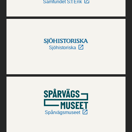
Samfundet S:t Erik
Sjöhistoriska
Spårvägsmuseet