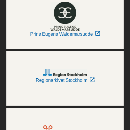
Prins Eugens Waldemarsudde
Regionarkivet Stockholm