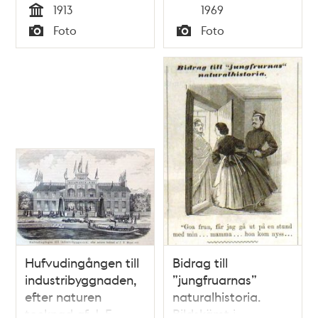
Tid
1913
1969
Tid
Foto
Foto
Typ
Typ
Hufvudingången till
Bidrag till
industribyggnaden,
”jungfruarnas”
efter naturen
naturalhistoria.
tecknad af J. F.
Bildskämt i