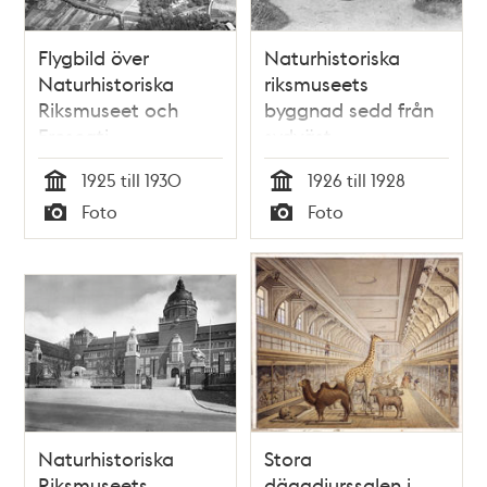
Flygbild över
Naturhistoriska
Naturhistoriska
riksmuseets
Riksmuseet och
byggnad sedd från
Frescati
sydväst
1925 till 1930
1926 till 1928
Tid
Tid
Foto
Foto
Typ
Typ
Naturhistoriska
Stora
Riksmuseets
däggdjurssalen i