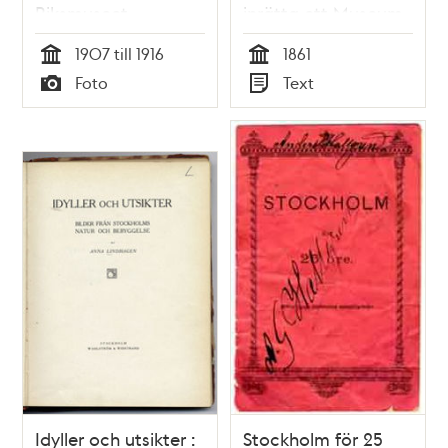
Riksmuseet,
inrätta ett Museum
Naturhistoriska
för naturvetenskap,
1907 till 1916
1861
Riksmuseet
slöjd och konst /
Tid
Tid
Foto
Text
Carl Palmstedt
Typ
Typ
Idyller och utsikter :
Stockholm för 25