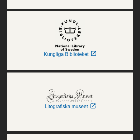
Kungliga Biblioteket
Litografiska museet