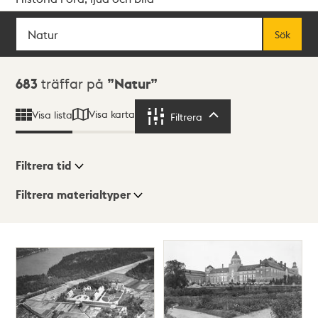
Sök
Fritextsök
Sök
Sökresultat
683
träffar på
Natur
Visa karta
Visa lista
Filtrera
Filtrera
Filtrera tid
Filtrera materialtyper
Visningsläge
Totalt
683
träffar
Lista
Karta