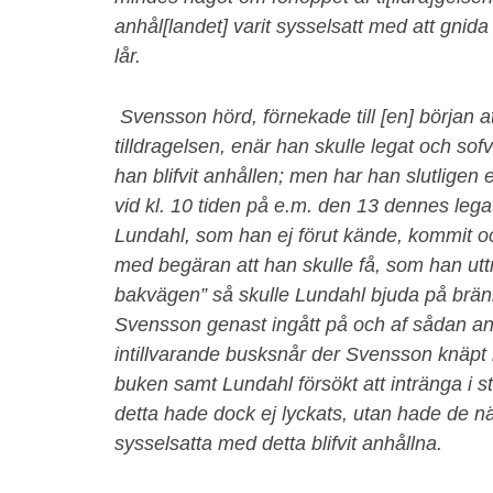
anhål[landet] varit sysselsatt med att gni
lår.
Svensson hörd, förnekade till [en] början
tilldragelsen, enär han skulle legat och sof
han blifvit anhållen; men har han slutligen 
vid kl. 10 tiden på e.m. den 13 dennes leg
Lundahl, som han ej förut kände, kommit o
med begäran att han skulle få, som han uttr
bakvägen” så skulle Lundahl bjuda på brän
Svensson genast ingått på och af sådan anle
intillvarande busksnår der Svensson knäpt 
buken samt Lundahl försökt att intränga i
detta hade dock ej lyckats, utan hade de n
sysselsatta med detta blifvit anhållna.