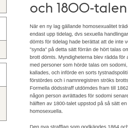
och 1800-talen
När en ny lag gällande homosexualitet trädd
endast upp tidelag, dvs sexuella handling
dömts för tidelag hade berättat att de inte
”synda” på detta sätt förrän de hört talas 
brott dömts. Myndigheterna blev rädda för
med personer som hörde talas om sodomi,
kallades, och införde en sorts tystnadspoliti
förstördes och i namnregistren ströks brot
Formella dödsstraff utdömdes fram till 186
någon person avrättades för sodomi senare
hälften av 1800-talet uppstod på så sätt en 
homosexuella.
Den nya strafflag som godkändes 1864 och 