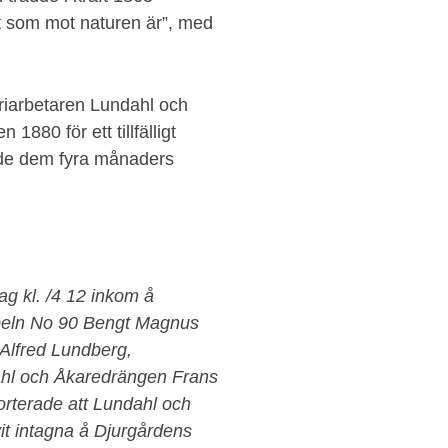
kt som mot naturen är”, med
eriarbetaren Lundahl och
80 för ett tillfälligt
ade dem fyra månaders
g kl. /4 12 inkom å
apeln No 90 Bengt Magnus
Alfred Lundberg,
ahl och Åkaredrängen Frans
rterade att Lundahl och
it intagna å Djurgårdens