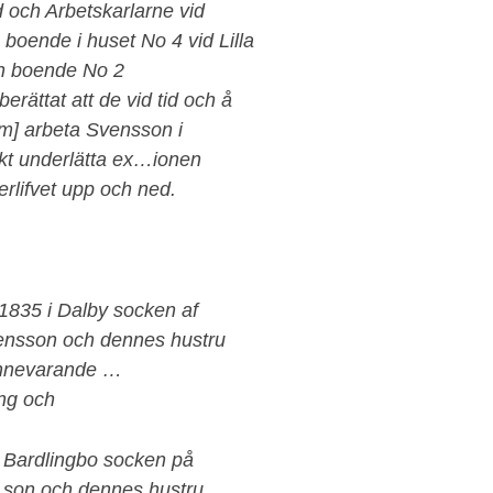
och Arbetskarlarne vid
boende i huset No 4 vid Lilla
n boende No 2
ttat att de vid tid och å
em] arbeta Svensson i
ökt underlätta ex…ionen
erlifvet upp och ned.
 1835 i Dalby socken af
ensson och dennes hustru
 innevarande …
ing och
 Bardlingbo socken på
 …son och dennes hustru,