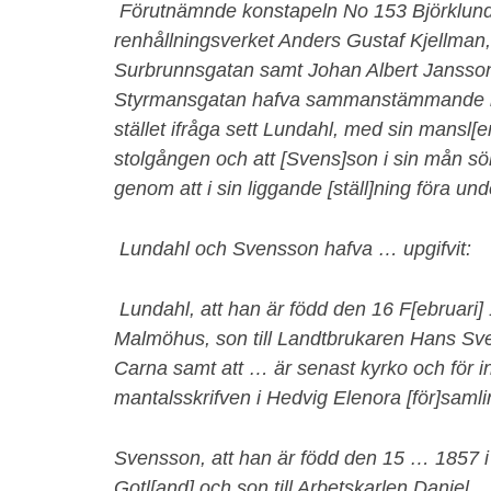
Förutnämnde konstapeln No 153 Björklund 
renhållningsverket Anders Gustaf Kjellman, 
Surbrunnsgatan samt Johan Albert Jansso
Styrmansgatan hafva sammanstämmande berä
stället ifråga sett Lundahl, med sin mansl[
stolgången och att [Svens]son i sin mån s
genom att i sin liggande [ställ]ning föra und
Lundahl och Svensson hafva … upgifvit:
Lundahl, att han är född den 16 F[ebruari]
Malmöhus, son till Landtbrukaren Hans Sv
Carna samt att … är senast kyrko och för
mantalsskrifven i Hedvig Elenora [för]saml
Svensson, att han är född den 15 … 1857 i
Gotl[and] och son till Arbetskarlen Daniel