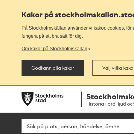
Kakor på stockholmskallan
.st
På Stockholmskällan använder vi kakor, cookies, för a
fungera på ett bra sätt för dig.
Om kakor på Stockholmskällan
Godkänn alla kakor
Välj vilka kak
Till
Till
Stockholmsk
navigationen
huvudinnehållet
Historia i ord, ljud oc
Fritextsök