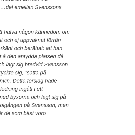
da …del emellan Svenssons
 att hafva någon kännedom om
vit och ej uppvaknat förrän
erkänt och berättat: att han
at å den antydda platsen då
ch lagt sig bredvid Svensson
yckte sig, ”sätta på
nvin. Detta förslag hade
dning ingått i ett
ned byxorna och lagt sig på
 stolgången på Svensson, men
är de som bäst voro