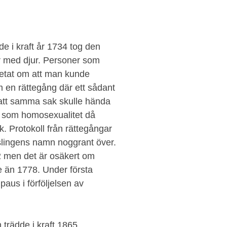
e i kraft år 1734 tog den
ar med djur. Personer som
 vetat om att man kunde
om en rättegång där ett sådant
 att samma sak skulle hända
 som homosexualitet då
k. Protokoll från rättegångar
tslingens namn noggrant över.
2 men det är osäkert om
 än 1778. Under första
paus i förföljelsen av
trädde i kraft 1865