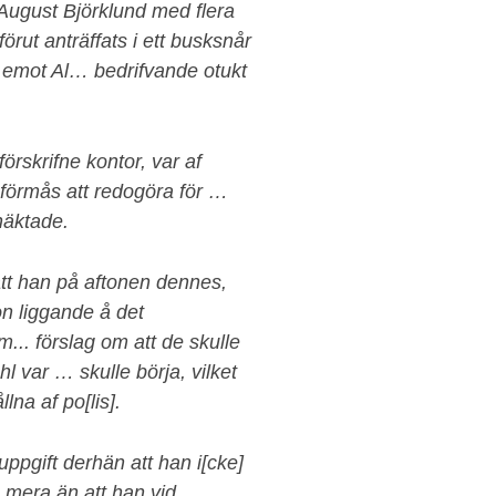
August Björklund med flera
rut anträffats i ett busksnår
 emot Al… bedrifvande otukt
rskrifne kontor, var af
 förmås att redogöra för …
häktade.
t han på aftonen dennes,
n liggande å det
m... förslag om att de skulle
l var … skulle börja, vilket
lna af po[lis].
ppgift derhän att han i[cke]
n mera än att han vid