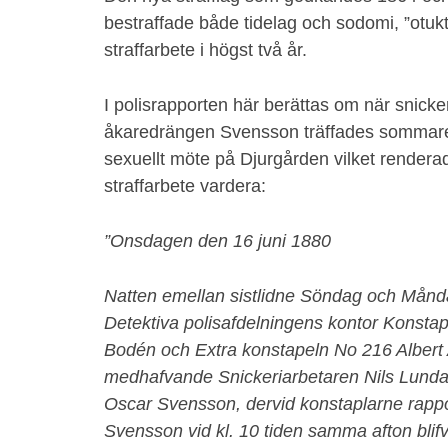
bestraffade både tidelag och sodomi, ”otu
straffarbete i högst två år.
I polisrapporten här berättas om när snick
åkaredrängen Svensson träffades sommaren 18
sexuellt möte på Djurgården vilket render
straffarbete vardera:
”Onsdagen den 16 juni 1880
Natten emellan sistlidne Söndag och Månda
Detektiva polisafdelningens kontor Konst
Bodén och Extra konstapeln No 216 Albert 
medhafvande Snickeriarbetaren Nils Lund
Oscar Svensson, dervid konstaplarne rappo
Svensson vid kl. 10 tiden samma afton blifv