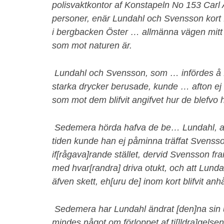
polisvaktkontor af Konstapeln No 153 Carl 
personer, enär Lundahl och Svensson kort fö
i bergbacken Öster … allmänna vägen mitt
som mot naturen är.
Lundahl och Svensson, som … infördes å fö
starka drycker berusade, kunde … afton ej
som mot dem blifvit angifvet hur de blefvo 
Sedemera hörda hafva de be… Lundahl, at
tiden kunde han ej påminna träffat Svensso
if[rågava]rande stället, dervid Svensson fra
med hvar[randra] driva otukt, och att Lundah
äfven skett, eh[uru de] inom kort blifvit anhål
Sedemera har Lundahl ändrat [den]na sin u
mindes något om förloppet af ti[lldra]gelse