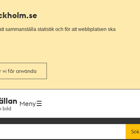
ockholm.se
tt sammanställa statistik och för att webbplatsen ska
or vi får använda
ällan
Meny
h bild
Sök