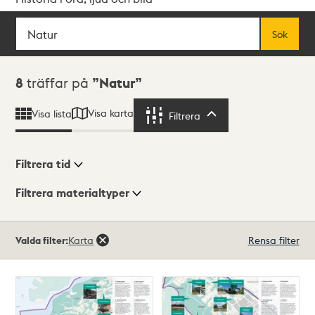
Sök
Fritextsök
Sök
Sökresultat
8
träffar på
Natur
Visa karta
Visa lista
Filtrera
Filtrera
Filtrera tid
Filtrera materialtyper
Visningsläge
Totalt
Valda filter:
Karta
Rensa filter
8
träffar
Lista
Karta