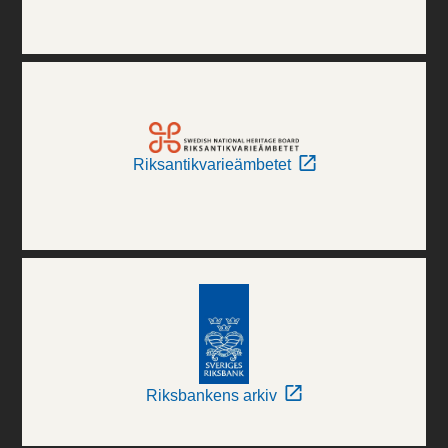
Riksantikvarieämbetet
Riksbankens arkiv