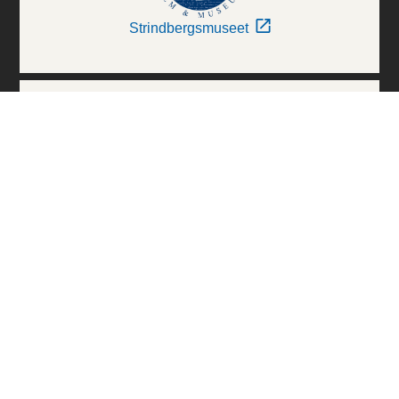
Strindbergsmuseet
Thielska Galleriet
Världskulturmuseerna