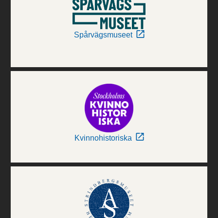
Spårvägsmuseet
Kvinnohistoriska