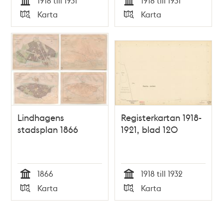
1918 till 1931
1918 till 1931
Tid
Tid
Karta
Karta
Typ
Typ
Lindhagens
Registerkartan 1918-
stadsplan 1866
1921, blad 120
1866
1918 till 1932
Tid
Tid
Karta
Karta
Typ
Typ