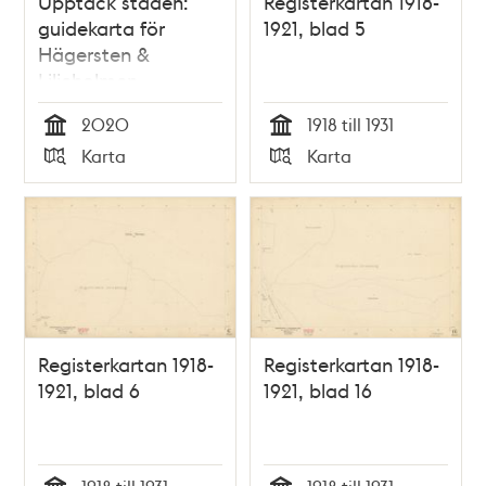
Upptäck staden:
Registerkartan 1918-
guidekarta för
1921, blad 5
Hägersten &
Liljeholmen
2020
1918 till 1931
Tid
Tid
Karta
Karta
Typ
Typ
Registerkartan 1918-
Registerkartan 1918-
1921, blad 6
1921, blad 16