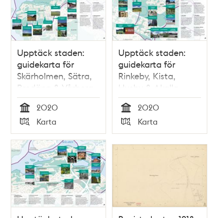
Upptäck staden:
Upptäck staden:
guidekarta för
guidekarta för
Skärholmen, Sätra,
Rinkeby, Kista,
Bredäng & Vårberg
Husby & Akalla
2020
2020
Tid
Tid
Karta
Karta
Typ
Typ