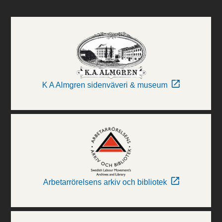
K A Almgren sidenväveri & museum
Arbetarrörelsens arkiv och bibliotek