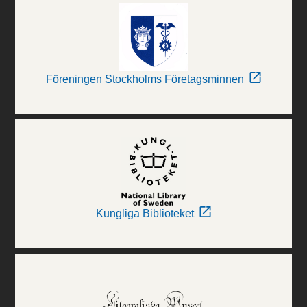
Föreningen Stockholms Företagsminnen
Kungliga Biblioteket