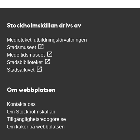
Kontakt
Stockholmskällan
Stockholmskällan drivs av
Medioteket, utbildningsförvaltningen
Stadsmuseet
Medeltidsmuseet
Stadsbiblioteket
Stadsarkivet
Om webbplatsen
Kontakta oss
Om Stockholmskällan
Tillgänglighetsredogörelse
Om kakor på webbplatsen