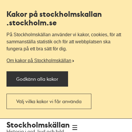
Kakor på stockholmskallan
.stockholm.se
På Stockholmskällan använder vi kakor, cookies, för att
sammanställa statistik och för att webbplatsen ska
fungera på ett bra sätt för dig.
Om kakor på Stockholmskällan
Godkänn alla kakor
Välj vilka kakor vi får använda
Till
Till
Stockholmskällan
navigationen
huvudinnehållet
Historia i ord, ljud och bild