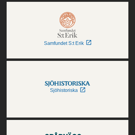
Samfundet S:t Erik
Sjöhistoriska