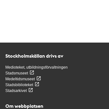
Kontakt
Stockholmskällan
Stockholmskällan drivs av
Medioteket, utbildningsförvaltningen
Stadsmuseet
Medeltidsmuseet
Stadsbiblioteket
Stadsarkivet
Om webbplatsen