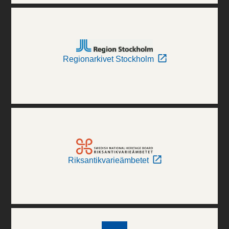
Regionarkivet Stockholm
Riksantikvarieämbetet