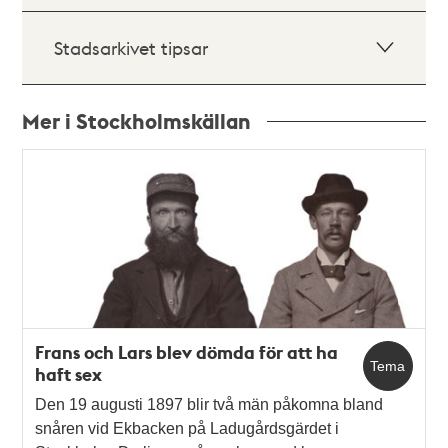
Stadsarkivet tipsar
Mer i Stockholmskällan
Relaterade
poster
och
teman
Frans och Lars blev dömda för att ha
Tema
haft sex
Den 19 augusti 1897 blir två män påkomna bland
snåren vid Ekbacken på Ladugårdsgärdet i