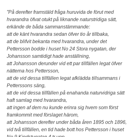
”På derefter framstäld fråga huruvida de förut med
hvarandra öfvat otukt på liknande naturstridiga sätt,
erkände de båda sammanstämmande:
att de känt hvarandra sedan öfver tio år tillbaka,
att de blifvit bekanta med hvarandra, under det
Pettersson bodde i huset No 24 Stora nygatan, der
Johansson samtidigt hade anställning,
att Johansson derunder vid ett par tillfällen legat öfver
nätterna hos Pettersson,
att de vid dessa tillfällen legat afklädda tillsammans i
Petterssons säng,
att de vid dessa tillfällen på enahanda naturvidriga sätt
haft samlag med hvarandra,
att ingen af dem nu kunde erinra sig hvem som först
framkommit med förslaget härom,
att Johansson derefter under båda åren 1895 och 1896,
vid två tillfällen, en tid hade bott hos Pettersson i huset
No 9 Kindstugatan 4 tr upp.