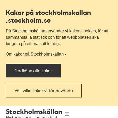
Kakor på stockholmskallan
.stockholm.se
På Stockholmskällan använder vi kakor, cookies, för att
sammanställa statistik och för att webbplatsen ska
fungera på ett bra sätt för dig.
Om kakor på Stockholmskällan
Godkänn alla kakor
Välj vilka kakor vi får använda
Till
Till
Stockholmskällan
navigationen
huvudinnehållet
Historia i ord, ljud och bild