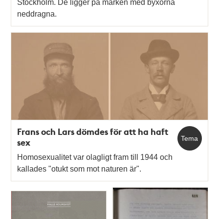
Stockholm. De ligger på marken med byxorna
neddragna.
Frans och Lars dömdes för att ha haft
Tema
sex
Homosexualitet var olagligt fram till 1944 och
kallades "otukt som mot naturen är".