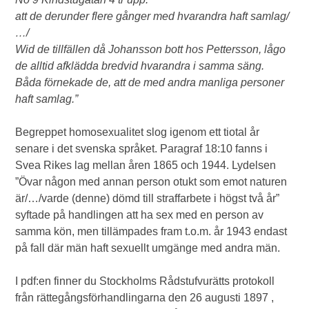
att de derunder flere gånger med hvarandra haft samlag/
…/
Wid de tillfällen då Johansson bott hos Pettersson, lågo
de alltid afklädda bredvid hvarandra i samma säng.
Båda förnekade de, att de med andra manliga personer
haft samlag.”
Begreppet homosexualitet slog igenom ett tiotal år
senare i det svenska språket. Paragraf 18:10 fanns i
Svea Rikes lag mellan åren 1865 och 1944. Lydelsen
”Övar någon med annan person otukt som emot naturen
är/…/varde (denne) dömd till straffarbete i högst två år”
syftade på handlingen att ha sex med en person av
samma kön, men tillämpades fram t.o.m. år 1943 endast
på fall där män haft sexuellt umgänge med andra män.
I pdf:en finner du Stockholms Rådstufvurätts protokoll
från rättegångsförhandlingarna den 26 augusti 1897 ,