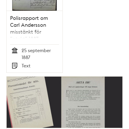
Polisrapport om
Carl Andersson
misstänkt för
”otukt” 1887
25 september
Tid
1887
Text
Typ