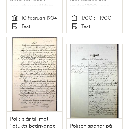
sedlighetsmål från
under 1700- och
1907
1800-talen
10 februari 1904
1700 till 1900
Tid
Tid
Text
Text
Typ
Typ
Polis slår till mot
”otukts bedrivande
Polisen spanar på