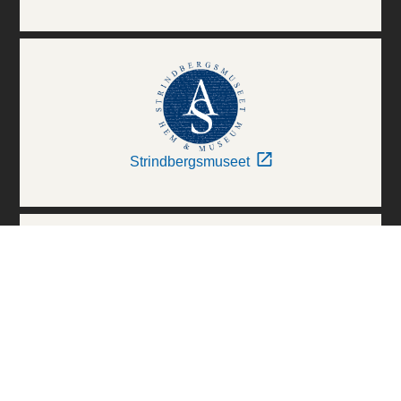
Strindbergsmuseet
Thielska Galleriet