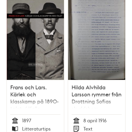
Frans och Lars.
Hilda Alvhilda
Kärlek och
Larsson rymmer från
klasskamp på 1890-
Drottning Sofias
talet. / Kalle
skyddshem -
Holmqvist
polisrapport
1897
8 april 1916
Tid
Tid
Litteraturtips
Text