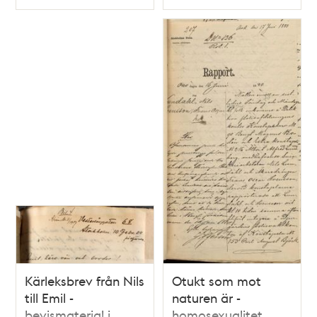
Typ
Typ
Kärleksbrev från Nils
Otukt som mot
till Emil -
naturen är -
bevismaterial i
homosexualitet