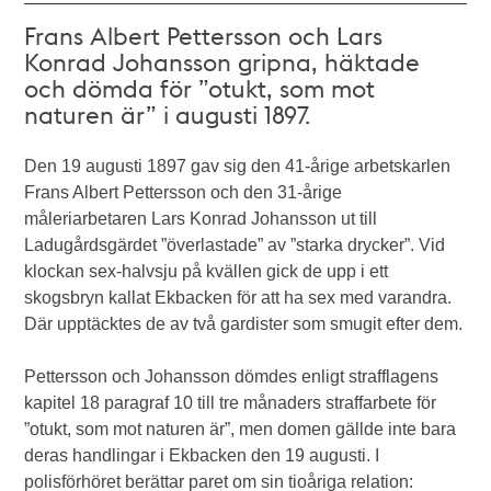
Frans Albert Pettersson och Lars
Konrad Johansson gripna, häktade
och dömda för ”otukt, som mot
naturen är” i augusti 1897.
Den 19 augusti 1897 gav sig den 41-årige arbetskarlen
Frans Albert Pettersson och den 31-årige
måleriarbetaren Lars Konrad Johansson ut till
Ladugårdsgärdet ”överlastade” av ”starka drycker”. Vid
klockan sex-halvsju på kvällen gick de upp i ett
skogsbryn kallat Ekbacken för att ha sex med varandra.
Där upptäcktes de av två gardister som smugit efter dem.
Pettersson och Johansson dömdes enligt strafflagens
kapitel 18 paragraf 10 till tre månaders straffarbete för
”otukt, som mot naturen är”, men domen gällde inte bara
deras handlingar i Ekbacken den 19 augusti. I
polisförhöret berättar paret om sin tioåriga relation: