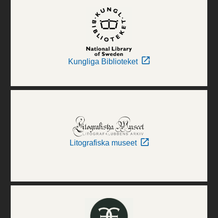
Kungliga Biblioteket
Litografiska museet