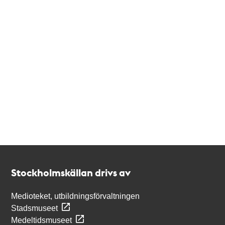
Kontakt
Stockholmskällan
Stockholmskällan drivs av
Medioteket, utbildningsförvaltningen
Stadsmuseet
Medeltidsmuseet