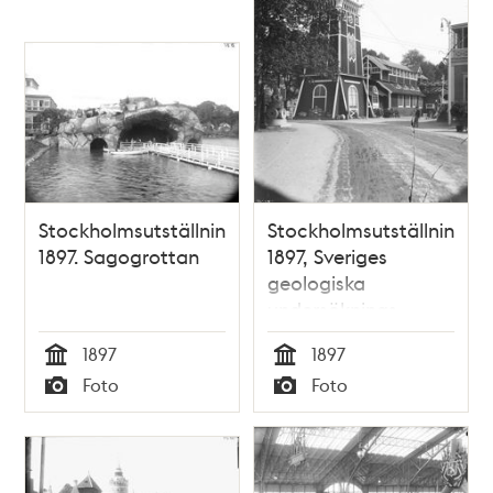
Stockholmsutställningen
Stockholmsutställningen
1897. Sagogrottan
1897, Sveriges
geologiska
undersöknings
utställningsbyggnad
1897
1897
Tid
Tid
Foto
Foto
Typ
Typ