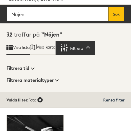
Sök
Fritextsök
Sök
Sökresultat
32
träffar på
Nöjen
Visa karta
Visa lista
Filtrera
Filtrera
Filtrera tid
Filtrera materialtyper
Visningsläge
Totalt
Valda filter:
Foto
Rensa filter
32
träffar
Lista
Karta