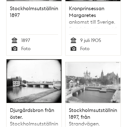
Stockholmsutställningen
Kronprinsessan
1897
Margaretes
ankomst till Sverige.
Festdekorationer vid
Logårdstrappan
1897
9 juli 1905
Tid
Tid
Foto
Foto
Typ
Typ
Djurgårdsbron från
Stockholmsutställningen
öster.
1897, från
Stockholmsutställningen
Strandvägen.