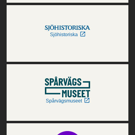
Sjöhistoriska
Spårvägsmuseet