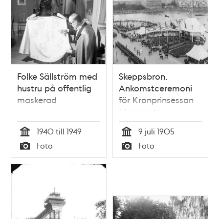
Folke Sällström med
Skeppsbron.
hustru på offentlig
Ankomstceremoni
maskerad
för Kronprinsessan
Margareta
1940 till 1949
9 juli 1905
Tid
Tid
Foto
Foto
Typ
Typ