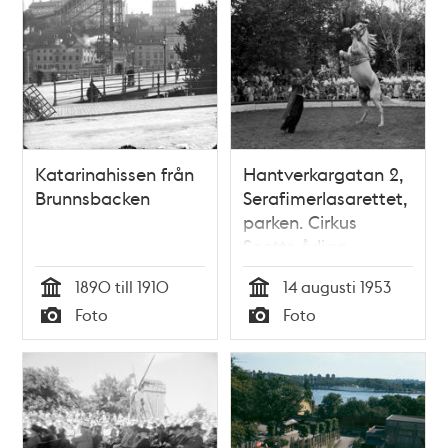
Katarinahissen från
Hantverkargatan 2,
Brunnsbacken
Serafimerlasarettet,
parken. Cirkus
Scotts årliga
föreställning
1890 till 1910
14 augusti 1953
Tid
Tid
Foto
Foto
Typ
Typ