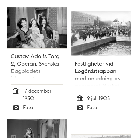
Typ
Typ
Gustav Adolfs Torg
2, Operan. Svenska
Festligheter vid
Dagbladets
Logårdstrappan
julkonsert.
med anledning av
Medlemmar i
prinsparet Gustaf
17 december
operabaletten Gun
Adolfs och
Tid
1950
9 juli 1905
Skogberg, Ellen
Margareta av
Tid
Foto
Foto
Rasch och Elsa-
Connaughts
Typ
Typ
Marianne Von Rosen
hemkomst 9 juli
1905 efter deras
bröllop i England