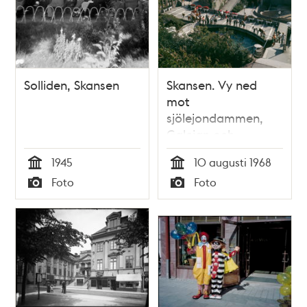
Solliden, Skansen
Skansen. Vy ned
mot
sjölejondammen,
Galejan och
elefanthuset. I
1945
10 augusti 1968
fonden ett
Tid
Tid
Foto
Foto
passagerarfartyg
Typ
Typ
vid kaj i
Masthamnen