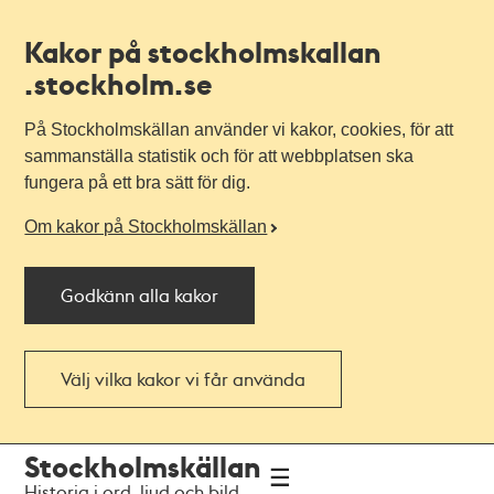
Kakor på stockholmskallan
.stockholm.se
På Stockholmskällan använder vi kakor, cookies, för att
sammanställa statistik och för att webbplatsen ska
fungera på ett bra sätt för dig.
Om kakor på Stockholmskällan
Godkänn alla kakor
Välj vilka kakor vi får använda
Till
Till
Stockholmskällan
navigationen
huvudinnehållet
Historia i ord, ljud och bild