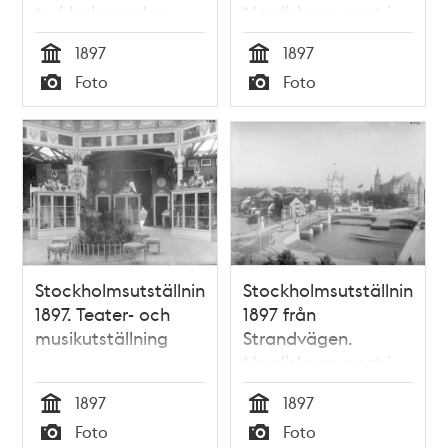
tv. I bakgrunden
Nordiska museet i
Nordiska museet
fonden
1897
1897
Tid
Tid
Foto
Foto
Typ
Typ
Stockholmsutställningen
Stockholmsutställningen
1897. Teater- och
1897 från
musikutställning
Strandvägen.
Nordiska museet i
fonden
1897
1897
Tid
Tid
Foto
Foto